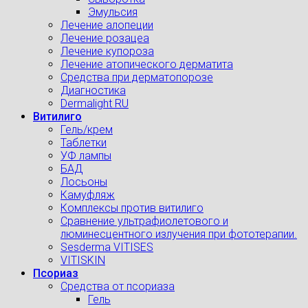
Эмульсия
Лечение алопеции
Лечение розацеа
Лечение купороза
Лечение атопического дерматита
Средства при дерматопорозе
Диагностика
Dermalight RU
Витилиго
Гель/крем
Таблетки
УФ лампы
БАД
Лосьоны
Камуфляж
Комплексы против витилиго
Сравнение ультрафиолетового и
люминесцентного излучения при фототерапии.
Sesderma VITISES
VITISKIN
Псориаз
Средства от псориаза
Гель