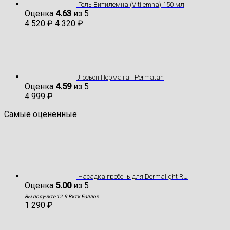
Гель Витилемна (Vitilemna) 150 мл
Оценка
4.63
из 5
4 520
₽
4 320
₽
Лосьон Перматан Permatan
Оценка
4.59
из 5
4 999
₽
Самые оцененные
Насадка гребень для Dermalight RU
Оценка
5.00
из 5
Вы получите 12.9 Вити Баллов
1 290
₽