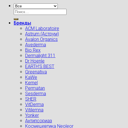
Искать:
Бренды
ACM Laboratoire
Astrum (Аструм)
Avalon Organics
Avederma
Bio Rex
Dermalight 311
Dr Hoenle
EARTH’S BEST
Greenativa
KaWe
Kernel
Permatan
Sesderma
SHER
VitDerma
Vitilemna
Yonker
Антипсориаз
Космецевтика Neoleor