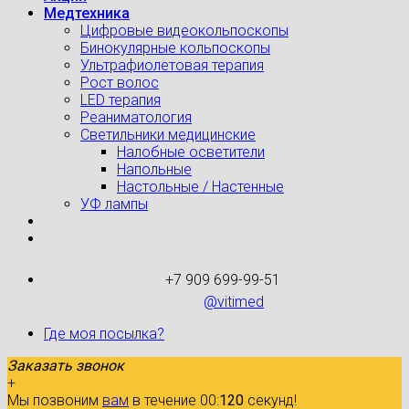
Медтехника
Цифровые видеокольпоскопы
Бинокулярные кольпоскопы
Ультрафиолетовая терапия
Рост волос
LED терапия
Реаниматология
Светильники медицинские
Налобные осветители
Напольные
Настольные / Настенные
УФ лампы
+7 909 699-99-51
@vitimed
Где моя посылка?
Заказать звонок
+
Мы позвоним
вам
в течение 00:
120
секунд!