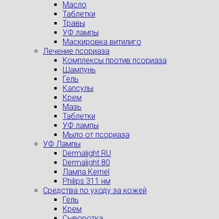
Масло
Таблетки
Травы
УФ лампы
Маскировка витилиго
Лечение псориаза
Комплексы против псориаза
Шампунь
Гель
Капсулы
Крем
Мазь
Таблетки
УФ лампы
Мыло от псориаза
УФ Лампы
Dermalight RU
Dermalight 80
Лампа Kernel
Philips 311 нм
Средства по уходу за кожей
Гель
Крем
Сыворотка