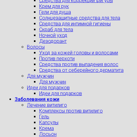
Средства для коррекции фигуры
Крем для рук
Гели для душа
Солнцезащитные средства для тела
Средства для интимной гигиены
Скраб для тела
Ночной уход
Дезодорант
Волосы
Уход за кожей головы и волосами
Против перхоти
Средства против выпадения волос
Средства от себерейного дерматита
Для мужчин
Для мужчин
Идеи для подарков
Идеи для подарков
Заболевания кожи
Лечение витилиго
Комплексы против витилиго
Гель
Капсулы
Крема
Лосьон