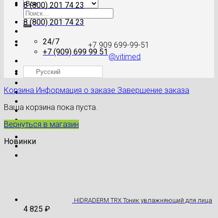
8 (800) 201 74 23
Искать:
8 (800) 201 74 23
24/7
+7 909 699-99-51
+7 (909) 699 99 51
@vitimed
Русский
Где моя посылка?
Корзина
Информация о заказе
Завершение заказа
Ваша корзина пока пуста.
Вернуться в магазин
Новинки
HIDRADERM TRX Тоник увлажняющий для лица
4 825
₽