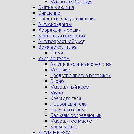
Масло для бороды
Снятие макияжа
Очищение
Средства для увлажнения
Антиоксиданты
Коррекция морщин
Клеточный энергетик
Антивозрастной уход
Зона вокруг глаз
Патчи
Уход за телом
Антицеллюлитные средства
Молочко
Средства против растяжек
Скраб
Массажный крем
Мыло
Крем для тела
Лосьон для тела
Соль для ванны
Бальзам согревающий
Массажное масло
Крем-масло
Интимный уход