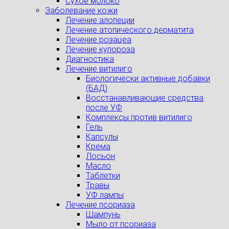
Сухое молоко
Заболевание кожи
Лечение алопеции
Лечение атопического дерматита
Лечение розацеа
Лечение купороза
Диагностика
Лечение витилиго
Биологически активные добавки
(БАД)
Восстанавливающие средства
после УФ
Комплексы против витилиго
Гель
Капсулы
Крема
Лосьон
Масло
Таблетки
Травы
УФ лампы
Лечение псориаза
Шампунь
Мыло от псориаза