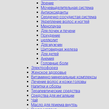
Зрение
Мочевыделительная система
Антиоксиданты
Сердечно-сосудистая система
Укрепление волос и ногтей
Менопауза
Для почек и печени
Похудение
целлюлит
Для мужчин
Щитовидная железа
Для детей
Анемия
Головные боли
Электрофорез
Женское здоровье
Витаминно-минеральные комплексы
Лечение волос и кожи головы
Напитки и сборы
Терапевтические средства
Средства для ингаляции
Чай
Масло для приема внутрь