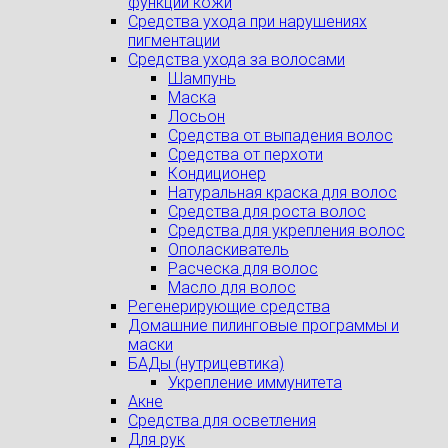
функции кожи
Средства ухода при нарушениях
пигментации
Средства ухода за волосами
Шампунь
Маска
Лосьон
Средства от выпадения волос
Средства от перхоти
Кондиционер
Натуральная краска для волос
Средства для роста волос
Средства для укрепления волос
Ополаскиватель
Расческа для волос
Масло для волос
Регенерирующие средства
Домашние пилинговые программы и
маски
БАДы (нутрицевтика)
Укрепление иммунитета
Акне
Средства для осветления
Для рук