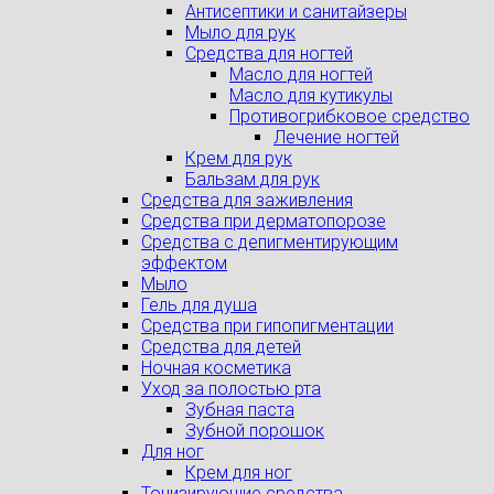
Антисептики и санитайзеры
Мыло для рук
Средства для ногтей
Масло для ногтей
Масло для кутикулы
Противогрибковое средство
Лечение ногтей
Крем для рук
Бальзам для рук
Средства для заживления
Средства при дерматопорозе
Cредства с депигментирующим
эффектом
Мыло
Гель для душа
Средства при гипопигментации
Средства для детей
Ночная косметика
Уход за полостью рта
Зубная паста
Зубной порошок
Для ног
Крем для ног
Тонизирующие средства