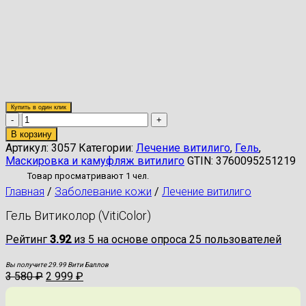
Купить в один клик
Количество
товара
В корзину
Гель
Артикул:
3057
Категории:
Лечение витилиго
,
Гель
,
Витиколор
Маскировка и камуфляж витилиго
GTIN:
3760095251219
(VitiColor)
Товар просматривают 1 чел.
Главная
/
Заболевание кожи
/
Лечение витилиго
Гель Витиколор (VitiColor)
Рейтинг
3.92
из 5 на основе опроса
25
пользователей
Вы получите 29.99 Вити Баллов
3 580
₽
2 999
₽