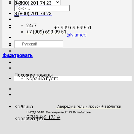
8 (800) 201 74 23
Искать:
8 (800) 201 74 23
24/7
+7 909 699-99-51
+7 (909) 699 99 51
@vitimed
Русский
Где моя посылка?
Фильтровать
Похожие товары
Корзина пуста.
Корзина
Авередма гель и лосьон + таблетки
Витдерма
Вы получите 51.73 Вити Баллов
5 748
₽
5 173
₽
Корзина пуста.