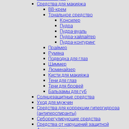
Средства для макияжа
BB-крем
Тональное средство
Консилер
Пудра
Пудра-вуаль
Пудра-хайлайтер
Пудра-контуринг
Праймер
Румяна
Подводка для глаз
Шиммер
Люминайзер
Кисти для макияжа
Тени для глаз
Тени для бровей
Бальзамы для губ
Солнцезащитные средства
Уход для мужчин
Средства для коррекции гипергидроза
(антиперспиранты)
Себорегулирующие средства
Средства от нарушений защитной