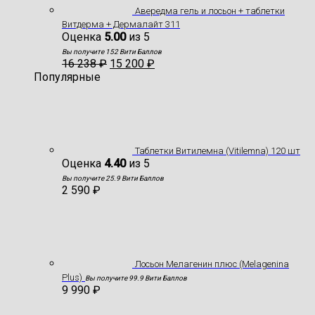
Авередма гель и лосьон + таблетки
Витдерма + Дермалайт 311
Оценка
5.00
из 5
Вы получите 152 Вити Баллов
16 238
₽
15 200
₽
Популярные
Таблетки Витилемна (Vitilemna) 120 шт
Оценка
4.40
из 5
Вы получите 25.9 Вити Баллов
2 590
₽
Лосьон Мелагенин плюс (Melagenina
Plus)
Вы получите 99.9 Вити Баллов
9 990
₽