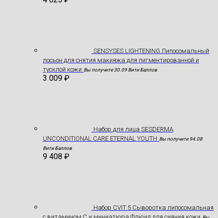
SENSYSES LIGHTENING Липосомальный
лосьон для снятия макияжа для пигментированной и
тусклой кожи
Вы получите 30.09 Вити Баллов
3 009
₽
Hабор для лица SESDERMA
UNCONDITIONAL CARE ETERNAL YOUTH
Вы получите 94.08
Вити Баллов
9 408
₽
Набор CVIT 5 Сыворотка липосомальная
с витамином С и миниатюра Флюид для сияния кожи
Вы