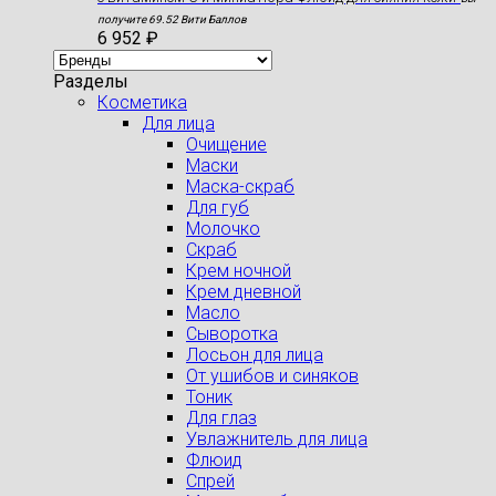
получите 69.52 Вити Баллов
6 952
₽
Разделы
Косметика
Для лица
Очищение
Маски
Маска-скраб
Для губ
Молочко
Скраб
Крем ночной
Крем дневной
Масло
Сыворотка
Лосьон для лица
От ушибов и синяков
Тоник
Для глаз
Увлажнитель для лица
Флюид
Спрей