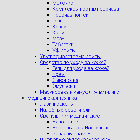
Молочко
Комплексы против псориаза
Псориаз ногтей
Гель
Капсулы
Крем
Мазь
Таблетки
УФ лампы
Ультрафиолетовые лампы
Средства по уходу за кожей
Гель для ухода за кожей
Крем
Сыворотка
Эмульсия
Маскировка и камуфляж витилиго
Медицинская техника
Ларингоскопы
Налобные осветители
Светильники медицинские
Напольные
Настольные / Настенные
Запасные лампы
Цифровые видеокольпоскопы