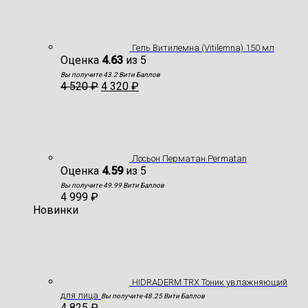
Гель Витилемна (Vitilemna) 150 мл
Оценка
4.63
из 5
Вы получите 43.2 Вити Баллов
4 520
₽
4 320
₽
Лосьон Перматан Permatan
Оценка
4.59
из 5
Вы получите 49.99 Вити Баллов
4 999
₽
Новинки
HIDRADERM TRX Тоник увлажняющий
для лица
Вы получите 48.25 Вити Баллов
4 825
₽