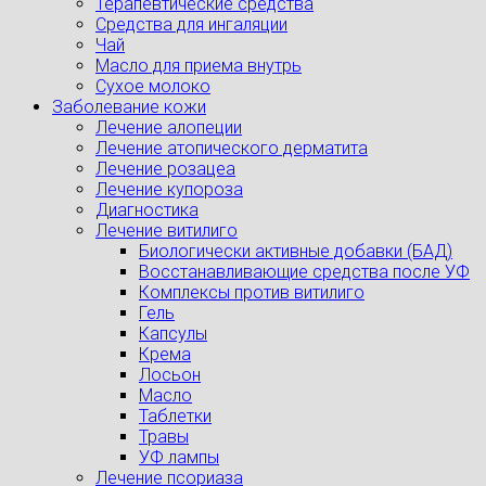
Терапевтические средства
Средства для ингаляции
Чай
Масло для приема внутрь
Сухое молоко
Заболевание кожи
Лечение алопеции
Лечение атопического дерматита
Лечение розацеа
Лечение купороза
Диагностика
Лечение витилиго
Биологически активные добавки (БАД)
Восстанавливающие средства после УФ
Комплексы против витилиго
Гель
Капсулы
Крема
Лосьон
Масло
Таблетки
Травы
УФ лампы
Лечение псориаза