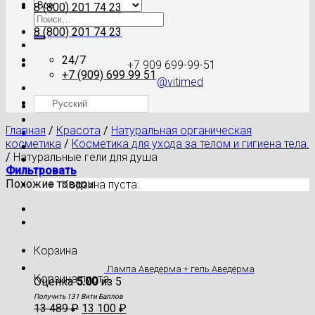
8 (800) 201 74 23
Искать:
8 (800) 201 74 23
24/7
+7 909 699-99-51
+7 (909) 699 99 51
@vitimed
Русский
Где моя посылка?
Главная
/
Красота
/
Натуральная органическая
косметика
/
Косметика для ухода за телом и гигиена тела.
/
Натуральные гели для душа
Фильтровать
Похожие товары
Корзина пуста.
Корзина
Лампа Аведерма + гель Аведерма
Корзина пуста.
Оценка
5.00
из 5
Получить 131 Вити Баллов
13 489
₽
13 100
₽