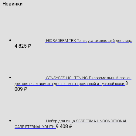
Новинки
HIDRADERM TRX Тоник увлажняющий для лица
4 825
₽
SENSYSES LIGHTENING Липосомальный лосьон
3
для снятия макияжа для пигментированной и тусклой кожи
009
₽
Hабор для лица SESDERMA UNCONDITIONAL
9 408
₽
CARE ETERNAL YOUTH