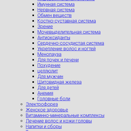
Имунная система
Нервная система
Обмен веществ
Костно-суставная система
Зрение
Мочевыделительная система
Антиоксиданты
Сердечно-сосудистая система
Укрепление волос и ногтей
Менопауза
Для почек и печени
Похудение
целлюлит
Для мужчин
Щитовидная железа
Для детей
Анемия
Головные боли
Электрофорез
Женское здоровье
Витаминно-минеральные комплексы
Лечение волос и кожи головы
Напитки и сборы