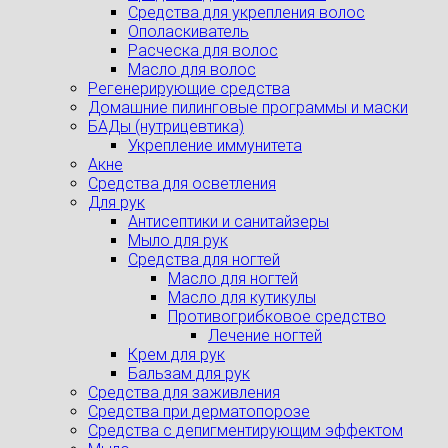
Средства для укрепления волос
Ополаскиватель
Расческа для волос
Масло для волос
Регенерирующие средства
Домашние пилинговые программы и маски
БАДы (нутрицевтика)
Укрепление иммунитета
Акне
Средства для осветления
Для рук
Антисептики и санитайзеры
Мыло для рук
Средства для ногтей
Масло для ногтей
Масло для кутикулы
Противогрибковое средство
Лечение ногтей
Крем для рук
Бальзам для рук
Средства для заживления
Средства при дерматопорозе
Cредства с депигментирующим эффектом