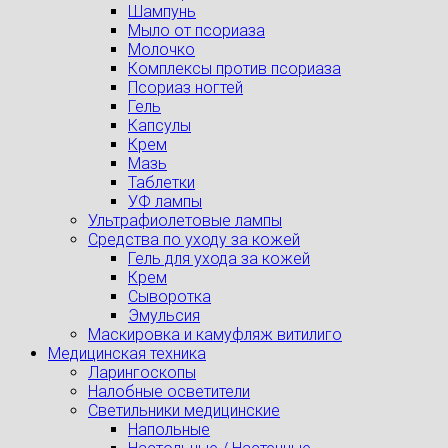
Шампунь
Мыло от псориаза
Молочко
Комплексы против псориаза
Псориаз ногтей
Гель
Капсулы
Крем
Мазь
Таблетки
УФ лампы
Ультрафиолетовые лампы
Средства по уходу за кожей
Гель для ухода за кожей
Крем
Сыворотка
Эмульсия
Маскировка и камуфляж витилиго
Медицинская техника
Ларингоскопы
Налобные осветители
Светильники медицинские
Напольные