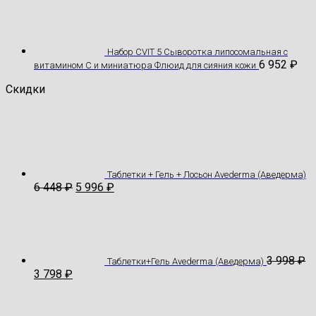
Набор CVIT 5 Сыворотка липосомальная с
6 952
₽
витамином С и миниатюра Флюид для сияния кожи
Скидки
Таблетки + Гель + Лосьон Avederma (Аведерма)
6 448
₽
5 996
₽
3 998
₽
Таблетки+Гель Avederma (Аведерма)
3 798
₽