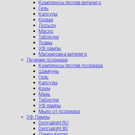
Комплексы против витилиго
Гель
Капсулы
Крема
Лосьон
Масло
Таблетки
Травы
УФ лампы
Маскировка витилиго
Лечение псориаза
Комплексы против псориаза
Шампунь
Гель
Капсулы
Крем
Мазь
Таблетки
УФ лампы
Мыло от псориаза
УФ Лампы
Dermalight RU
Dermalight 80
Лампа Kernel