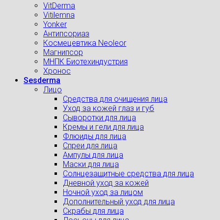
VitDerma
Vitilemna
Yonker
Антипсориаз
Космецевтика Neoleor
Магнипсор
МНПК Биотехиндустрия
Хронос
Sesderma
Лицо
Средства для очищения лица
Уход за кожей глаз и губ
Сыворотки для лица
Кремы и гели для лица
Флюиды для лица
Спреи для лица
Ампулы для лица
Маски для лица
Солнцезащитные средства для лица
Дневной уход за кожей
Ночной уход за лицом
Дополнительный уход для лица
Скрабы для лица