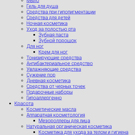
Мыло
Гель для душа
Средства при гипопигментации
Средства для детей
Ночная косметика
Уход за полостью рта
Зубная паста
Зубной порошок
Для ног
Крем для ног
Тонизирующие средства
Антибактериальное средство
Увлажняющие средства
Сужение пор
Дневная косметика
Средства от черных точек
Подарочные наборы
Гипоаллергенно
Красота
Косметические масла
Аппаратная косметология
Мезороллеры для лица
Натуральная органическая косметика
Косметика для ухода за телом и гигиена