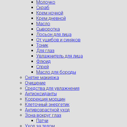
Молочко
Скраб
Крем ночной
Крем дневной
Масло
Сыворотка
Лосьон для лица
От ушибов и синяков
Тоник
Для глаз
Увлажнитель для лица
Флюид
Спрей
Масло для бороды
Снятие макияжа
Очищение
Средства для увлажнения
Антиоксиданты
Коррекция морщин
Клеточный энергетик
Антивозрастной уход
Зона вокруг глаз
Патчи
Уход за телом