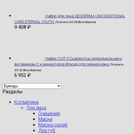
Hабор для лица SESDERMA UNCONDITIONAL
CARE ETERNAL YOUTH
Получить 94.08 Вити Баллов
9 408
₽
Набор CVIT 5 Сыворотка липосомальная с
витамином С и миниатюра Флюид для сияния кожи
Получить
69.52 Вити Баллов
6 952
₽
Разделы
Косметика
Для лица
Очищение
Маски
Маска-скраб
Для губ