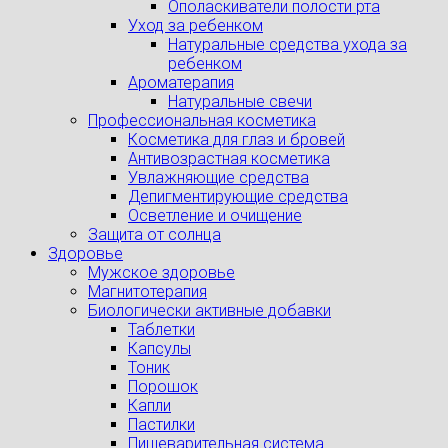
Ополаскиватели полости рта
Уход за ребенком
Натуральные средства ухода за
ребенком
Ароматерапия
Натуральные свечи
Профессиональная косметика
Косметика для глаз и бровей
Антивозрастная косметика
Увлажняющие средства
Депигментирующие средства
Осветление и очищение
Защита от солнца
Здоровье
Мужское здоровье
Магнитотерапия
Биологически активные добавки
Таблетки
Капсулы
Тоник
Порошок
Капли
Пастилки
Пищеварительная система