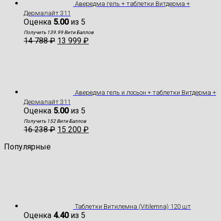
Авередма гель + таблетки Витдерма +
Дермалайт 311
Оценка
5.00
из 5
Получить 139.99 Вити Баллов
14 788
₽
13 999
₽
Авередма гель и лосьон + таблетки Витдерма +
Дермалайт 311
Оценка
5.00
из 5
Получить 152 Вити Баллов
16 238
₽
15 200
₽
Популярные
Таблетки Витилемна (Vitilemna) 120 шт
Оценка
4.40
из 5