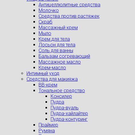
Антицеллюлитные средства
Молочко
Средства против растяжек
Скраб
Массажный крем
Мыло
Крем для тела
Лосьон для тела
Соль для ванны
Бальзам согревающий
Массажное масло
Крем-масло
Интимный уход
Средства для макияжа
BB-крем
Тональное средство
Консилер
Пудра
Пудра-вуаль
Пудра-хайлайтер
Пудра-контуринг
Праймер
Румяна