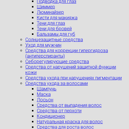
Подводка для глаз
Шиммер
Люминайзер
Кисти для макияжа
Тени для глаз
Тени для бровей
Бальзамы для губ
Солнцезащитные средства
Уход для мужчин
Средства для коррекции гипергидроза
(антиперспиранты)
Себорегулирующие средства
Средства от нарушений защитной функции
кожи
Средства ухода при нарушениях пигментации
Средства ухода за волосами
Шампунь
Маска
Лосьон
Средства от выпадения волос
Средства от перхоти
Кондиционер
Натуральная краска для волос
Средства для роста волос