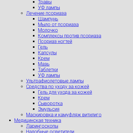
Травы
УФ лампы
Лечение псориаза
Шампунь
Мыло от псориаза
Молочко
Комплексы против псориаза
Псориаз ногтей
Гель
Капсулы
Крем
Мазь
Таблетки
УФ лампы
Ультрафиолетовые лампы
Средства по уходу за кожей
Гель для ухода за кожей
Крем
Сыворотка
Эмульсия
Маскировка и камуфляж витилиго
Медицинская техника
Ларингоскопы
Налобные осветители