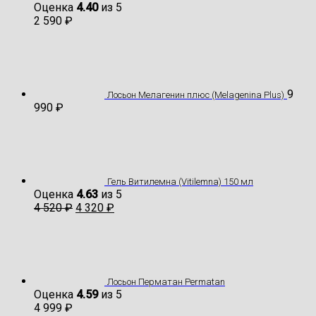
Оценка
4.40
из 5
2 590
₽
9
Лосьон Мелагенин плюс (Melagenina Plus)
990
₽
Гель Витилемна (Vitilemna) 150 мл
Оценка
4.63
из 5
4 520
₽
4 320
₽
Лосьон Перматан Permatan
Оценка
4.59
из 5
4 999
₽