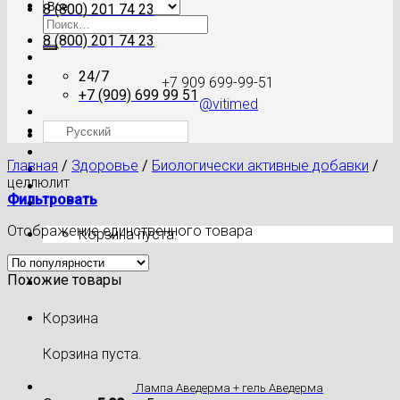
8 (800) 201 74 23
Искать:
8 (800) 201 74 23
24/7
+7 909 699-99-51
+7 (909) 699 99 51
@vitimed
Русский
Где моя посылка?
Главная
/
Здоровье
/
Биологически активные добавки
/
целлюлит
Фильтровать
Отображение единственного товара
Корзина пуста.
Похожие товары
Корзина
Корзина пуста.
Лампа Аведерма + гель Аведерма