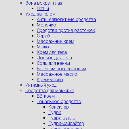
Зона вокруг глаз
Патчи
Уход за телом
Антицеллюлитные средства
Молочко
Средства против растяжек
Скраб
Массажный крем
Мыло
Крем для тела
Лосьон для тела
Соль для ванны
Бальзам согревающий
Массажное масло
Крем-масло
Интимный уход
Средства для макияжа
BB-крем
Тональное средство
Консилер
Пудра
Пудра-вуаль
Пудра-хайлайтер
Пудра-контуринг