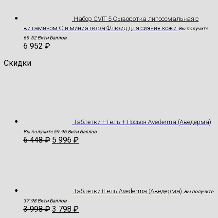
Набор CVIT 5 Сыворотка липосомальная с
витамином С и миниатюра Флюид для сияния кожи
Вы получите
69.52 Вити Баллов
6 952
₽
Скидки
Таблетки + Гель + Лосьон Avederma (Аведерма)
Вы получите 59.96 Вити Баллов
6 448
₽
5 996
₽
Таблетки+Гель Avederma (Аведерма)
Вы получите
37.98 Вити Баллов
3 998
₽
3 798
₽