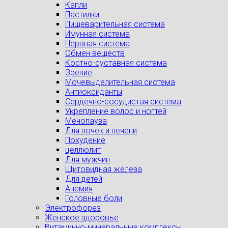
Капли
Пастилки
Пищеварительная система
Имунная система
Нервная система
Обмен веществ
Костно-суставная система
Зрение
Мочевыделительная система
Антиоксиданты
Сердечно-сосудистая система
Укрепление волос и ногтей
Менопауза
Для почек и печени
Похудение
целлюлит
Для мужчин
Щитовидная железа
Для детей
Анемия
Головные боли
Электрофорез
Женское здоровье
Витаминно-минеральные комплексы