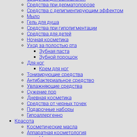
Средства при дерматопорозе
Cредства с депигментирующим эффектом
Мыло
Гель для душа
Средства при гипопигментации
Средства для детей
Ночная косметика
Уход за полостью рта
Зубная паста
Зубной порошок
Для ног
Крем для ног
Тонизирующие средства
Антибактериальное средство
Увлажняющие средства
Сужение пор
Дневная косметика
Средства от черных точек
Подарочные наборы
Гипоаллергенно
Красота
Косметические масла
Аппаратная косметология