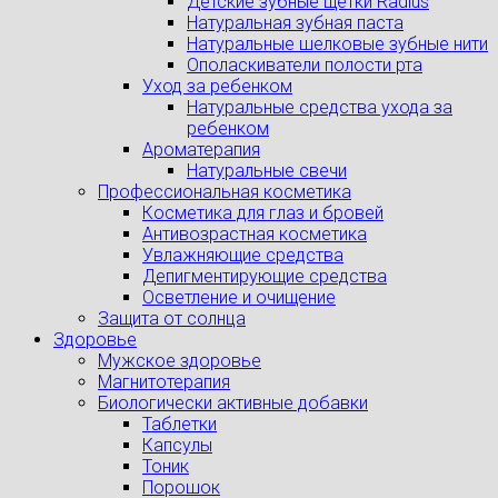
Детские зубные щетки Radius
Натуральная зубная паста
Натуральные шелковые зубные нити
Ополаскиватели полости рта
Уход за ребенком
Натуральные средства ухода за
ребенком
Ароматерапия
Натуральные свечи
Профессиональная косметика
Косметика для глаз и бровей
Антивозрастная косметика
Увлажняющие средства
Депигментирующие средства
Осветление и очищение
Защита от солнца
Здоровье
Мужское здоровье
Магнитотерапия
Биологически активные добавки
Таблетки
Капсулы
Тоник
Порошок