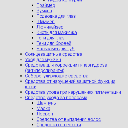
Праймер
Румяна
Подводка для глаз
Шиммер
Люминайзер
Кисти для макияжа
Тени для глаз
Тени для бровей
Бальзамы для губ
Солнцезащитные средства
Уход для мужчин
Средства для коррекции гипергидроза
(антиперспиранты)
Себорегулирующие средства
Средства от нарушений защитной функции
кожи
Средства ухода при нарушениях пигментации
Средства ухода за волосами
Шампунь
Маска
Лосьон
Средства от выпадения волос
Средства от перхоти