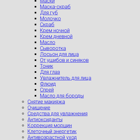
Маски
Маска-скраб
Для губ
Молочко
Скраб
Крем ночной
Крем дневной
Масло
Сыворотка
Лосьон для лица
От ушибов и синяков
Тоник
Для глаз
Увлажнитель для лица
Флюид
Спрей
Масло для бороды
Снятие макияжа
Очищение
Средства для увлажнения
Антиоксиданты
Коррекция морщин
Клеточный энергетик
Антивозрастной уход