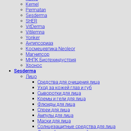
Kernel
Permatan
Sesderma
SHER
VitDerma
Vitilemna
Yonker
Антипсориаз
Космецевтика Neoleor
Магнипсор
МНПК Биотехиндустрия
Хронос
Sesderma
Лицо
Средства для очищения лица
Уход за кожей глаз и губ
Сыворотки для лица
Кремы и гели для лица
Флюиды для лица
Спреи для лица
Ампулы для лица
Маски для лица
Солнцезащитные средства для лица