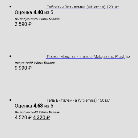
Таблетки Витилемна (Vitilemna) 120 шт
Оценка
4.40
из 5
Вы получите 25.9 Вити Баллов
2 590
₽
Лосьон Мелагенин плюс (Melagenina Plus)
Вы
получите 99.9 Вити Баллов
9 990
₽
Гель Витилемна (Vitilemna) 150 мл
Оценка
4.63
из 5
Вы получите 43.2 Вити Баллов
4 520
₽
4 320
₽