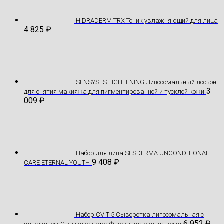
HIDRADERM TRX Тоник увлажняющий для лица
4 825
₽
SENSYSES LIGHTENING Липосомальный лосьон
3
для снятия макияжа для пигментированной и тусклой кожи
009
₽
Hабор для лица SESDERMA UNCONDITIONAL
9 408
₽
CARE ETERNAL YOUTH
Набор CVIT 5 Сыворотка липосомальная с
6 952
₽