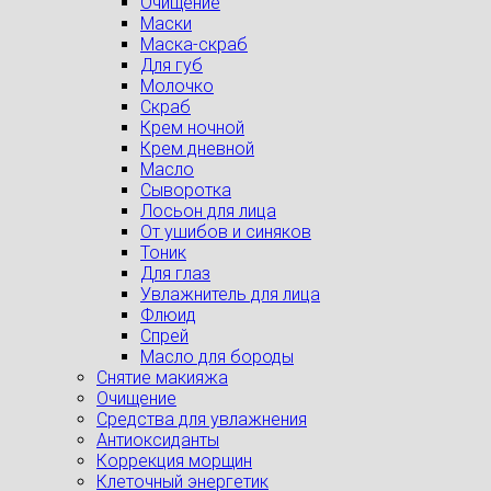
Очищение
Маски
Маска-скраб
Для губ
Молочко
Скраб
Крем ночной
Крем дневной
Масло
Сыворотка
Лосьон для лица
От ушибов и синяков
Тоник
Для глаз
Увлажнитель для лица
Флюид
Спрей
Масло для бороды
Снятие макияжа
Очищение
Средства для увлажнения
Антиоксиданты
Коррекция морщин
Клеточный энергетик