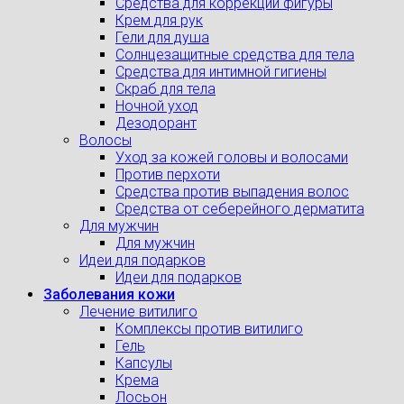
Средства для коррекции фигуры
Крем для рук
Гели для душа
Солнцезащитные средства для тела
Средства для интимной гигиены
Скраб для тела
Ночной уход
Дезодорант
Волосы
Уход за кожей головы и волосами
Против перхоти
Средства против выпадения волос
Средства от себерейного дерматита
Для мужчин
Для мужчин
Идеи для подарков
Идеи для подарков
Заболевания кожи
Лечение витилиго
Комплексы против витилиго
Гель
Капсулы
Крема
Лосьон