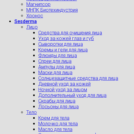
Магнипсор
МНПК Биотехиндустрия
Хронос
Sesderma
Лицо
Средства для очищения лица
Уход за кожей глаз и губ
Сыворотки для лица
Кремы и гели для лица
Флюиды для лица
Спреи для лица
Ампулы для лица
Маски для лица
Солнцезащитные средства для лица
Дневной уход за кожей
Ночной уход за лицом
Дополнительный уход для лица
Скрабы для лица
Лосьоны для лица
Тело
Крем для тела
Молочко для тела
Масло для тела