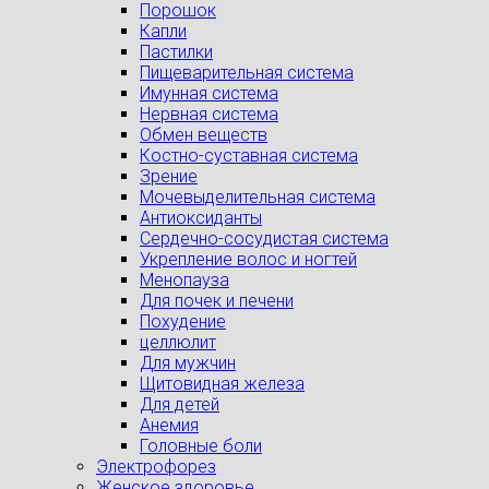
Порошок
Капли
Пастилки
Пищеварительная система
Имунная система
Нервная система
Обмен веществ
Костно-суставная система
Зрение
Мочевыделительная система
Антиоксиданты
Сердечно-сосудистая система
Укрепление волос и ногтей
Менопауза
Для почек и печени
Похудение
целлюлит
Для мужчин
Щитовидная железа
Для детей
Анемия
Головные боли
Электрофорез
Женское здоровье