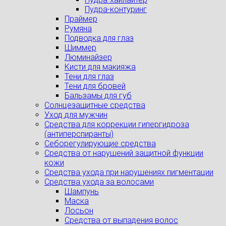
Пудра-контуринг
Праймер
Румяна
Подводка для глаз
Шиммер
Люминайзер
Кисти для макияжа
Тени для глаз
Тени для бровей
Бальзамы для губ
Солнцезащитные средства
Уход для мужчин
Средства для коррекции гипергидроза
(антиперспиранты)
Себорегулирующие средства
Средства от нарушений защитной функции
кожи
Средства ухода при нарушениях пигментации
Средства ухода за волосами
Шампунь
Маска
Лосьон
Средства от выпадения волос