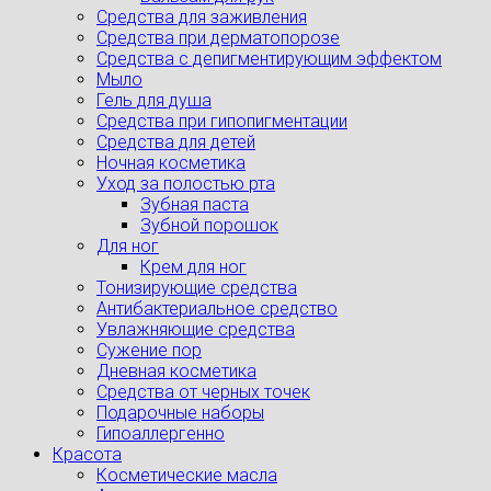
Средства для заживления
Средства при дерматопорозе
Cредства с депигментирующим эффектом
Мыло
Гель для душа
Средства при гипопигментации
Средства для детей
Ночная косметика
Уход за полостью рта
Зубная паста
Зубной порошок
Для ног
Крем для ног
Тонизирующие средства
Антибактериальное средство
Увлажняющие средства
Сужение пор
Дневная косметика
Средства от черных точек
Подарочные наборы
Гипоаллергенно
Красота
Косметические масла