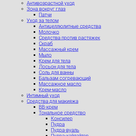
Антивозрастной уход
Зона вокруг глаз
Патчи
Уход за телом
Антицеллюлитные средства
Молочко
Средства против растяжек
Скраб
Массажный крем
Мыло
Крем для тела
Лосьон для тела
Соль для ванны
Бальзам согревающий
Массажное масло
Крем-масло
Интимный уход
Средства для макияжа
BB-крем
Тональное средство
Консилер
Пудра
Пудра-вуаль
Пудра-хайлайтер