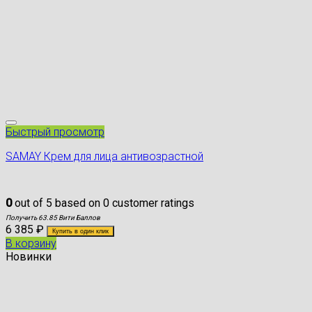
Быстрый просмотр
SAMAY Крем для лица антивозрастной
0
out of
5
based on
0
customer ratings
Получить 63.85 Вити Баллов
6 385
₽
Купить в один клик
В корзину
Новинки