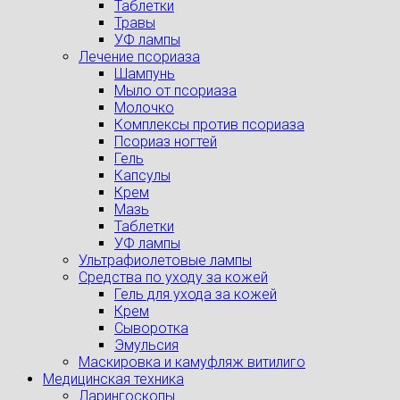
Таблетки
Травы
УФ лампы
Лечение псориаза
Шампунь
Мыло от псориаза
Молочко
Комплексы против псориаза
Псориаз ногтей
Гель
Капсулы
Крем
Мазь
Таблетки
УФ лампы
Ультрафиолетовые лампы
Средства по уходу за кожей
Гель для ухода за кожей
Крем
Сыворотка
Эмульсия
Маскировка и камуфляж витилиго
Медицинская техника
Ларингоскопы