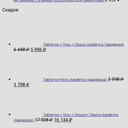
витамином С и миниатюра Флюид для сияния кожи
Скидки
Таблетки + Гель + Лосьон Avederma (Аведерма)
6 448
₽
5 996
₽
3 998
₽
Таблетки+Гель Avederma (Аведерма)
3 798
₽
Таблетки + Гель + Лосьон+ Лампа Avederma
17 938
₽
16 144
₽
(Аведерма)