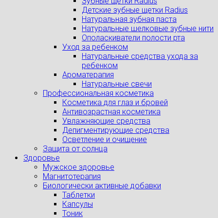
Зубные щетки Radius
Детские зубные щетки Radius
Натуральная зубная паста
Натуральные шелковые зубные нити
Ополаскиватели полости рта
Уход за ребенком
Натуральные средства ухода за
ребенком
Ароматерапия
Натуральные свечи
Профессиональная косметика
Косметика для глаз и бровей
Антивозрастная косметика
Увлажняющие средства
Депигментирующие средства
Осветление и очищение
Защита от солнца
Здоровье
Мужское здоровье
Магнитотерапия
Биологически активные добавки
Таблетки
Капсулы
Тоник