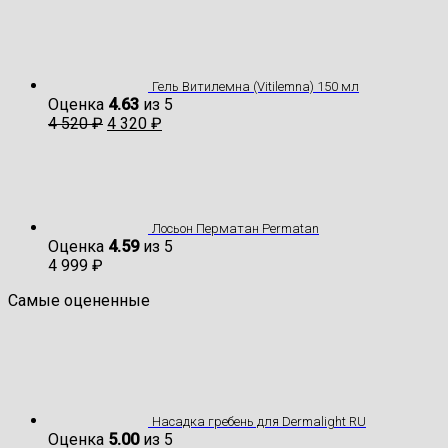
Гель Витилемна (Vitilemna) 150 мл
Оценка
4.63
из 5
4 520
₽
4 320
₽
Лосьон Перматан Permatan
Оценка
4.59
из 5
4 999
₽
Самые оцененные
Насадка гребень для Dermalight RU
Оценка
5.00
из 5