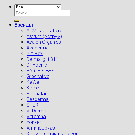
Искать:
Бренды
ACM Laboratoire
Astrum (Аструм)
Avalon Organics
Avederma
Bio Rex
Dermalight 311
Dr Hoenle
EARTH’S BEST
Greenativa
KaWe
Kernel
Permatan
Sesderma
SHER
VitDerma
Vitilemna
Yonker
Антипсориаз
Космецевтика Neoleor