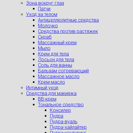
Зона вокруг глаз
Патчи
Уход за телом
Антицеллюлитные средства
Молочко
Средства против растяжек
Скраб
Массажный крем
Мыло
Крем для тела
Лосьон для тела
Соль для ванны
Бальзам согревающий
Массажное масло
Крем-масло
Интимный уход
Средства для макияжа
BB-крем
Тональное средство
Консилер
Пудра
Пудра-вуаль
Пудра-хайлайтер
Пудра-контуринг