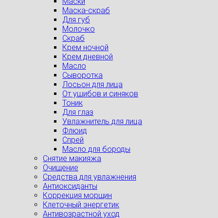
Маски
Маска-скраб
Для губ
Молочко
Скраб
Крем ночной
Крем дневной
Масло
Сыворотка
Лосьон для лица
От ушибов и синяков
Тоник
Для глаз
Увлажнитель для лица
Флюид
Спрей
Масло для бороды
Снятие макияжа
Очищение
Средства для увлажнения
Антиоксиданты
Коррекция морщин
Клеточный энергетик
Антивозрастной уход