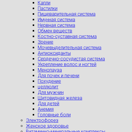
Капли
Пастилки
Пищеварительная система
Имунная система
Нервная система
Обмен веществ
Костно-суставная система
Зрение
Мочевыделительная система
Антиоксиданты
Сердечно-сосудистая система
Укрепление волос и ногтей
Менопауза
Для почек и печени
Похудение
целлюлит
Для мужчин
Щитовидная железа
Для детей
Анемия
Головные боли
Электрофорез
Женское здоровье
Витаминно-минеральные комплексы