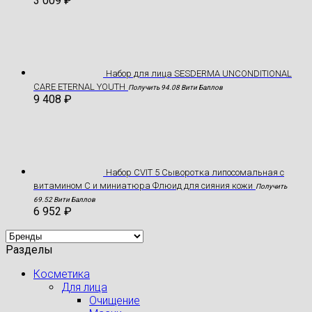
3 009
₽
Hабор для лица SESDERMA UNCONDITIONAL
CARE ETERNAL YOUTH
Получить 94.08 Вити Баллов
9 408
₽
Набор CVIT 5 Сыворотка липосомальная с
витамином С и миниатюра Флюид для сияния кожи
Получить
69.52 Вити Баллов
6 952
₽
Разделы
Косметика
Для лица
Очищение