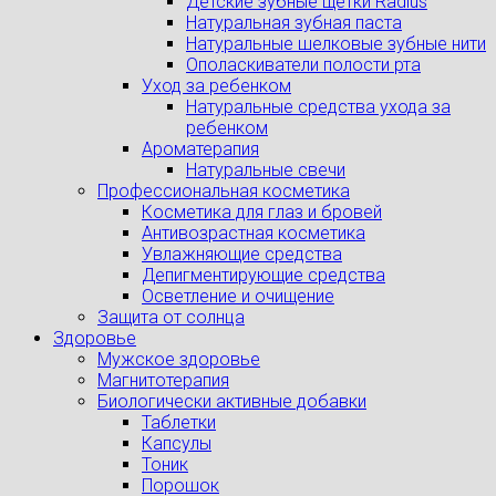
Детские зубные щетки Radius
Натуральная зубная паста
Натуральные шелковые зубные нити
Ополаскиватели полости рта
Уход за ребенком
Натуральные средства ухода за
ребенком
Ароматерапия
Натуральные свечи
Профессиональная косметика
Косметика для глаз и бровей
Антивозрастная косметика
Увлажняющие средства
Депигментирующие средства
Осветление и очищение
Защита от солнца
Здоровье
Мужское здоровье
Магнитотерапия
Биологически активные добавки
Таблетки
Капсулы
Тоник
Порошок