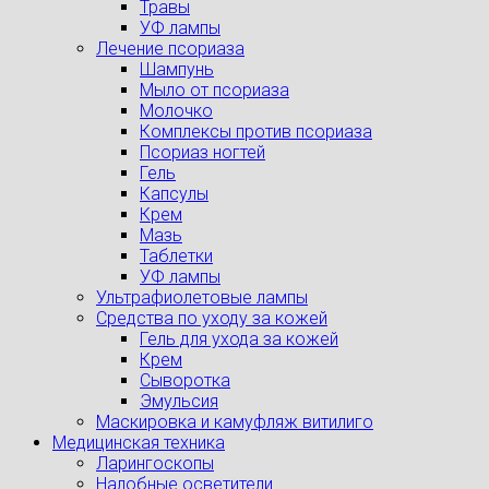
Травы
УФ лампы
Лечение псориаза
Шампунь
Мыло от псориаза
Молочко
Комплексы против псориаза
Псориаз ногтей
Гель
Капсулы
Крем
Мазь
Таблетки
УФ лампы
Ультрафиолетовые лампы
Средства по уходу за кожей
Гель для ухода за кожей
Крем
Сыворотка
Эмульсия
Маскировка и камуфляж витилиго
Медицинская техника
Ларингоскопы
Налобные осветители