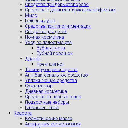
Средства при дерматопорозе
Cредства с депигментирующим эффектом
Мыло
Гель для душа
Средства при гипопигментации
Средства для детей
Ночная косметика
Уход за полостью рта
Зубная паста
Зубной порошок
Для ног
Крем для ног
Тонизирующие средства
Антибактериальное средство
Увлажняющие средства
Сужение пор
Дневная косметика
Средства от черных точек
Подарочные наборы
Гипоаллергенно
Красота
Косметические масла
Аппаратная косметология