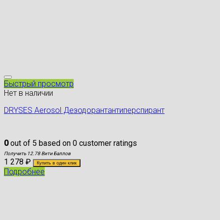
Быстрый просмотр
Нет в наличии
DRYSES Aerosol Дезодорантантиперспирант
0
out of
5
based on
0
customer ratings
Получить 12.78 Вити Баллов
1 278
₽
Купить в один клик
Подробнее