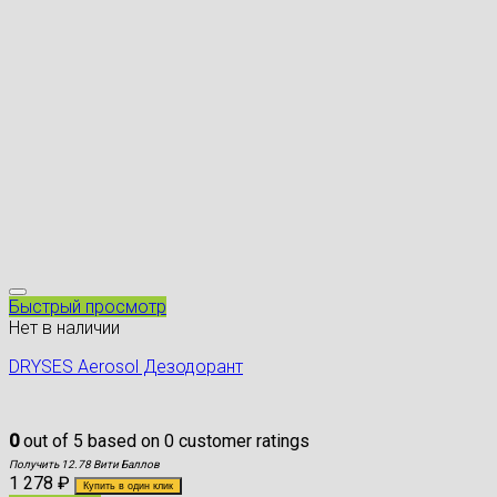
Быстрый просмотр
Нет в наличии
DRYSES Aerosol Дезодорант
0
out of
5
based on
0
customer ratings
Получить 12.78 Вити Баллов
1 278
₽
Купить в один клик