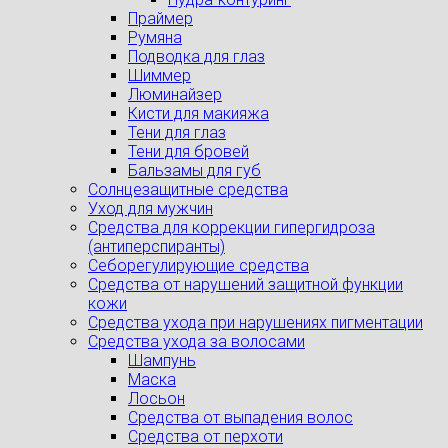
Праймер
Румяна
Подводка для глаз
Шиммер
Люминайзер
Кисти для макияжа
Тени для глаз
Тени для бровей
Бальзамы для губ
Солнцезащитные средства
Уход для мужчин
Средства для коррекции гипергидроза
(антиперспиранты)
Себорегулирующие средства
Средства от нарушений защитной функции
кожи
Средства ухода при нарушениях пигментации
Средства ухода за волосами
Шампунь
Маска
Лосьон
Средства от выпадения волос
Средства от перхоти