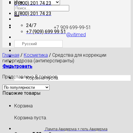
8 (800) 201 74 23
Искать:
8 (800) 201 74 23
24/7
+7 909 699-99-51
+7 (909) 699 99 51
@vitimed
Русский
Где моя посылка?
Главная
/
Косметика
/
Средства для коррекции
гипергидроза (антиперспиранты)
Фильтровать
Представлено 8 товаров
Корзина пуста.
Похожие товары
Корзина
Корзина пуста.
Лампа Аведерма + гель Аведерма