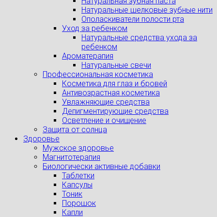
Натуральная зубная паста
Натуральные шелковые зубные нити
Ополаскиватели полости рта
Уход за ребенком
Натуральные средства ухода за
ребенком
Ароматерапия
Натуральные свечи
Профессиональная косметика
Косметика для глаз и бровей
Антивозрастная косметика
Увлажняющие средства
Депигментирующие средства
Осветление и очищение
Защита от солнца
Здоровье
Мужское здоровье
Магнитотерапия
Биологически активные добавки
Таблетки
Капсулы
Тоник
Порошок
Капли