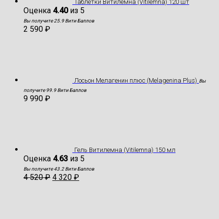
Таблетки Витилемна (Vitilemna) 120 шт
Оценка
4.40
из 5
Вы получите 25.9 Вити Баллов
2 590
₽
Лосьон Мелагенин плюс (Melagenina Plus)
Вы
получите 99.9 Вити Баллов
9 990
₽
Гель Витилемна (Vitilemna) 150 мл
Оценка
4.63
из 5
Вы получите 43.2 Вити Баллов
4 520
₽
4 320
₽