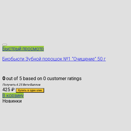
Быстрый просмотр
Биобьюти Зубной порошок №1 “Очищение” 50 г
0
out of
5
based on
0
customer ratings
Получить 4.25 Вити Баллов
425
₽
Купить в один клик
В корзину
Новинки