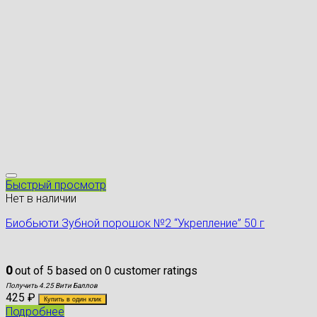
Быстрый просмотр
Нет в наличии
Биобьюти Зубной порошок №2 “Укрепление” 50 г
0
out of
5
based on
0
customer ratings
Получить 4.25 Вити Баллов
425
₽
Купить в один клик
Подробнее