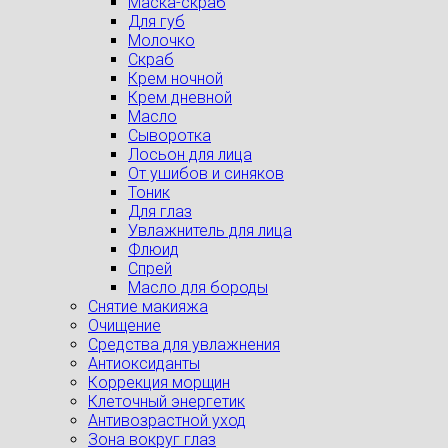
Маска-скраб
Для губ
Молочко
Скраб
Крем ночной
Крем дневной
Масло
Сыворотка
Лосьон для лица
От ушибов и синяков
Тоник
Для глаз
Увлажнитель для лица
Флюид
Спрей
Масло для бороды
Снятие макияжа
Очищение
Средства для увлажнения
Антиоксиданты
Коррекция морщин
Клеточный энергетик
Антивозрастной уход
Зона вокруг глаз