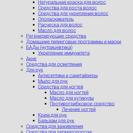
Натуральная краска для волос
Средства для роста волос
Средства для укрепления волос
Ополаскиватель
Расческа для волос
Масло для волос
Регенерирующие средства
Домашние пилинговые программы и маски
БАДы (нутрицевтика)
Укрепление иммунитета
Акне
Средства для осветления
Для рук
Антисептики и санитайзеры
Мыло для рук
Средства для ногтей
Масло для ногтей
Масло для кутикулы
Противогрибковое средство
Лечение ногтей
Крем для рук
Бальзам для рук
Средства для заживления
Средства при дерматопорозе