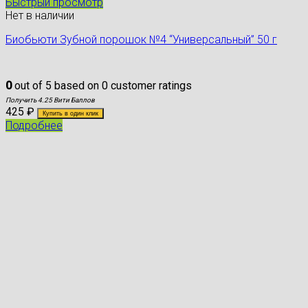
Быстрый просмотр
Нет в наличии
Биобьюти Зубной порошок №4 “Универсальный” 50 г
0
out of
5
based on
0
customer ratings
Получить 4.25 Вити Баллов
425
₽
Купить в один клик
Подробнее