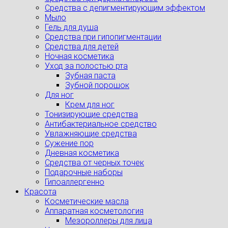
Cредства с депигментирующим эффектом
Мыло
Гель для душа
Средства при гипопигментации
Средства для детей
Ночная косметика
Уход за полостью рта
Зубная паста
Зубной порошок
Для ног
Крем для ног
Тонизирующие средства
Антибактериальное средство
Увлажняющие средства
Сужение пор
Дневная косметика
Средства от черных точек
Подарочные наборы
Гипоаллергенно
Красота
Косметические масла
Аппаратная косметология
Мезороллеры для лица