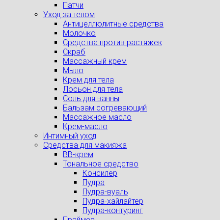
Патчи
Уход за телом
Антицеллюлитные средства
Молочко
Средства против растяжек
Скраб
Массажный крем
Мыло
Крем для тела
Лосьон для тела
Соль для ванны
Бальзам согревающий
Массажное масло
Крем-масло
Интимный уход
Средства для макияжа
BB-крем
Тональное средство
Консилер
Пудра
Пудра-вуаль
Пудра-хайлайтер
Пудра-контуринг
Праймер