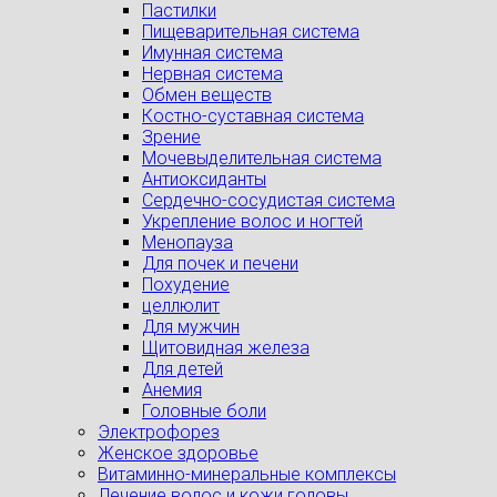
Пастилки
Пищеварительная система
Имунная система
Нервная система
Обмен веществ
Костно-суставная система
Зрение
Мочевыделительная система
Антиоксиданты
Сердечно-сосудистая система
Укрепление волос и ногтей
Менопауза
Для почек и печени
Похудение
целлюлит
Для мужчин
Щитовидная железа
Для детей
Анемия
Головные боли
Электрофорез
Женское здоровье
Витаминно-минеральные комплексы
Лечение волос и кожи головы