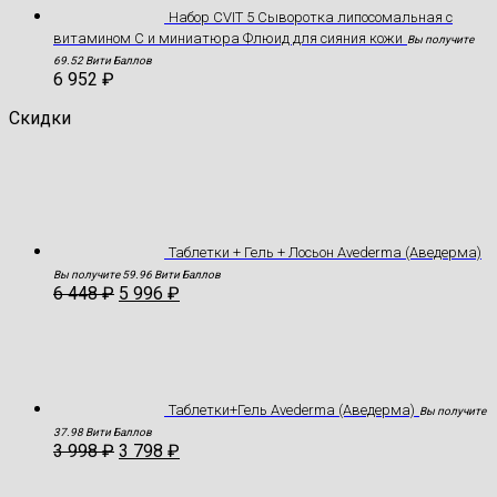
Набор CVIT 5 Сыворотка липосомальная с
витамином С и миниатюра Флюид для сияния кожи
Вы получите
69.52 Вити Баллов
6 952
₽
Скидки
Таблетки + Гель + Лосьон Avederma (Аведерма)
Вы получите 59.96 Вити Баллов
6 448
₽
5 996
₽
Таблетки+Гель Avederma (Аведерма)
Вы получите
37.98 Вити Баллов
3 998
₽
3 798
₽