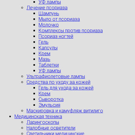
УФ лампы
Лечение псориаза
Шампунь
Мыло от псориаза
Молочко
Комплексы против псориаза
Псориаз ногтей
Гель
Капсулы
Крем
Мазь
Таблетки
УФ лампы
Ультрафиолетовые лампы
Средства по уходу за кожей
Гель для ухода за кожей
Крем
Сыворотка
Эмульсия
Маскировка и камуфляж витилиго
Медицинская техника
Ларингоскопы
Налобные осветители
Светильники медицинские