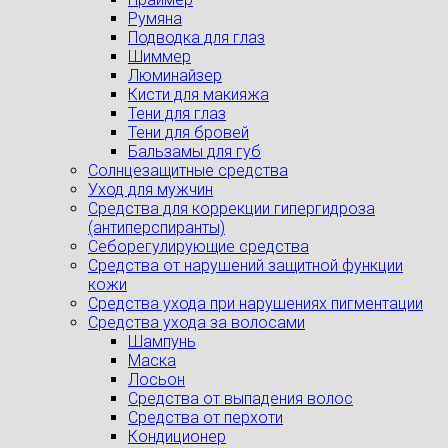
Румяна
Подводка для глаз
Шиммер
Люминайзер
Кисти для макияжа
Тени для глаз
Тени для бровей
Бальзамы для губ
Солнцезащитные средства
Уход для мужчин
Средства для коррекции гипергидроза
(антиперспиранты)
Себорегулирующие средства
Средства от нарушений защитной функции
кожи
Средства ухода при нарушениях пигментации
Средства ухода за волосами
Шампунь
Маска
Лосьон
Средства от выпадения волос
Средства от перхоти
Кондиционер