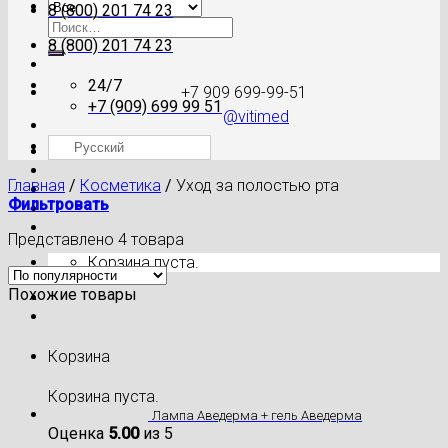
8 (800) 201 74 23
Искать:
8 (800) 201 74 23
24/7
+7 909 699-99-51
+7 (909) 699 99 51
@vitimed
Русский
Где моя посылка?
Главная
/
Косметика
/
Уход за полостью рта
Фильтровать
Представлено 4 товара
Корзина пуста.
Похожие товары
Корзина
Корзина пуста.
Лампа Аведерма + гель Аведерма
Оценка
5.00
из 5