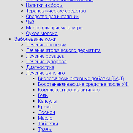
Напитки и сборы
Терапевтические средства
Средства для ингаляции
Чай
Масло для приема внутрь
Сухое молоко
Заболевание кожи
Лечение алопеции
Лечение атопического дерматита
Лечение розацеа
Лечение купороза
Диагностика
Лечение витилиго
Биологически активные добавки (БАД)
Восстанавливающие средства после УФ
Комплексы против витилиго
Гель
Капсулы
Крема
Лосьон
Масло
Таблетки
Травы