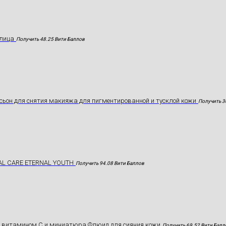
лица
Получить 48.25 Вити Баллов
ьон для снятия макияжа для пигментированной и тусклой кожи
Получить 3
AL CARE ETERNAL YOUTH
Получить 94.08 Вити Баллов
с витамином С и миниатюра Флюид для сияния кожи
Получить 69.52 Вити Балл