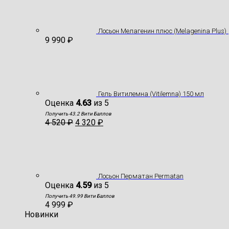
Лосьон Мелагенин плюс (Melagenina Plus)
9 990
₽
Гель Витилемна (Vitilemna) 150 мл
Оценка
4.63
из 5
Получить 43.2 Вити Баллов
4 520
₽
4 320
₽
Лосьон Перматан Permatan
Оценка
4.59
из 5
Получить 49.99 Вити Баллов
4 999
₽
Новинки