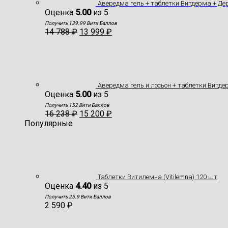
Авередма гель + таблетки Витдерма + Д
Оценка
5.00
из 5
Получить 139.99 Вити Баллов
14 788
₽
13 999
₽
Авередма гель и лосьон + таблетки Витд
Оценка
5.00
из 5
Получить 152 Вити Баллов
16 238
₽
15 200
₽
Популярные
Таблетки Витилемна (Vitilemna) 120 шт
Оценка
4.40
из 5
Получить 25.9 Вити Баллов
2 590
₽