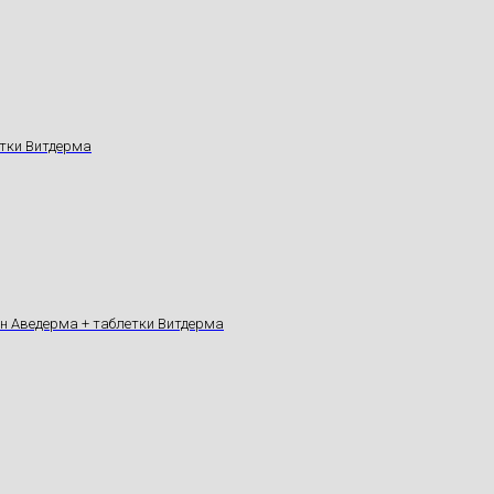
тки Витдерма
он Аведерма + таблетки Витдерма