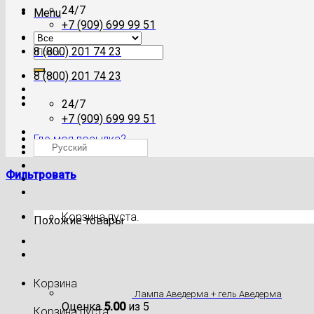
24/7
Menu
+7 (909) 699 99 51
Искать:
8 (800) 201 74 23
8 (800) 201 74 23
24/7
+7 (909) 699 99 51
Где моя посылка?
Русский
Фильтровать
Корзина пуста.
Похожие товары
Корзина
Лампа Аведерма + гель Аведерма
Оценка
5.00
из 5
Корзина пуста.