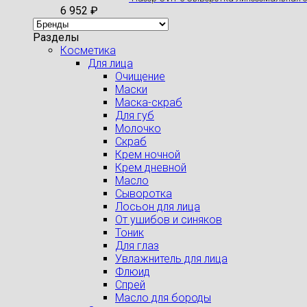
6 952
₽
Разделы
Косметика
Для лица
Очищение
Маски
Маска-скраб
Для губ
Молочко
Скраб
Крем ночной
Крем дневной
Масло
Сыворотка
Лосьон для лица
От ушибов и синяков
Тоник
Для глаз
Увлажнитель для лица
Флюид
Спрей
Масло для бороды