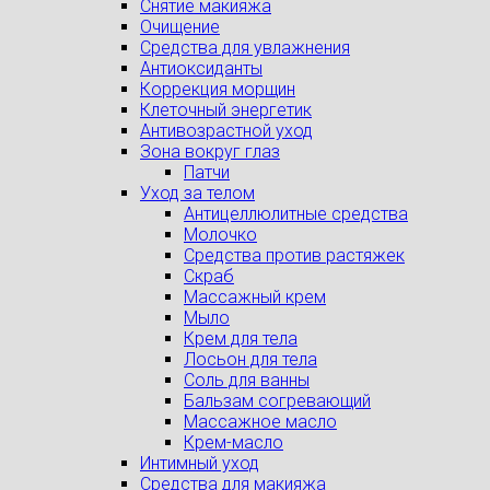
Снятие макияжа
Очищение
Средства для увлажнения
Антиоксиданты
Коррекция морщин
Клеточный энергетик
Антивозрастной уход
Зона вокруг глаз
Патчи
Уход за телом
Антицеллюлитные средства
Молочко
Средства против растяжек
Скраб
Массажный крем
Мыло
Крем для тела
Лосьон для тела
Соль для ванны
Бальзам согревающий
Массажное масло
Крем-масло
Интимный уход
Средства для макияжа