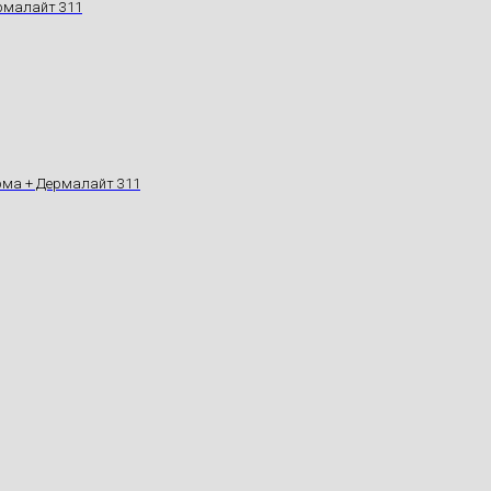
ермалайт 311
ерма + Дермалайт 311