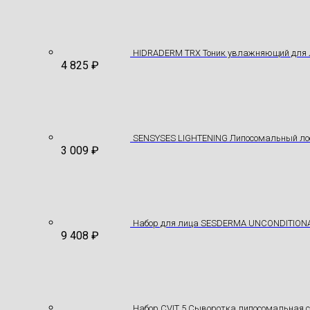
HIDRADERM TRX Тоник увлажняющий для 
4 825
₽
SENSYSES LIGHTENING Липосомальный лос
3 009
₽
Hабор для лица SESDERMA UNCONDITION
9 408
₽
Набор CVIT 5 Сыворотка липосомальная 