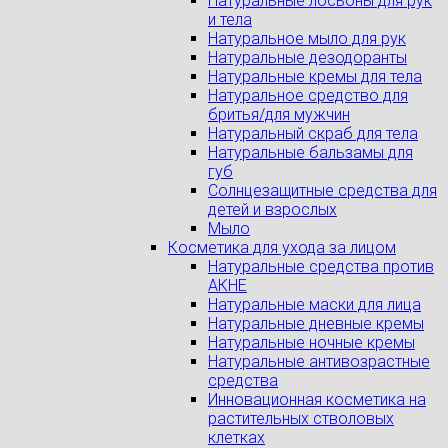
Натуральные лосьоны для рук
и тела
Натуральное мыло для рук
Натуральные дезодоранты
Натуральные кремы для тела
Натуральное средство для
бритья/для мужчин
Натуральный скраб для тела
Натуральные бальзамы для
губ
Солнцезащитные средства для
детей и взрослых
Мыло
Косметика для ухода за лицом
Натуральные средства против
АКНЕ
Натуральные маски для лица
Натуральные дневные кремы
Натуральные ночные кремы
Натуральные антивозрастные
средства
Инновационная косметика на
растительных стволовых
клетках