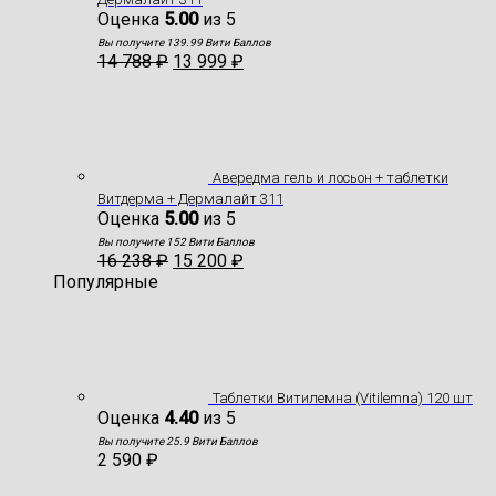
Оценка
5.00
из 5
Вы получите 139.99 Вити Баллов
14 788
₽
13 999
₽
Авередма гель и лосьон + таблетки
Витдерма + Дермалайт 311
Оценка
5.00
из 5
Вы получите 152 Вити Баллов
16 238
₽
15 200
₽
Популярные
Таблетки Витилемна (Vitilemna) 120 шт
Оценка
4.40
из 5
Вы получите 25.9 Вити Баллов
2 590
₽