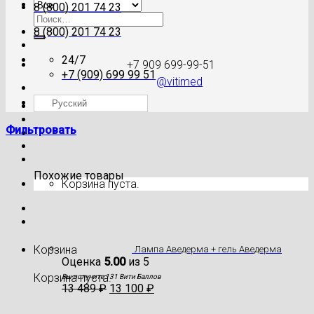
8 (800) 201 74 23
Искать:
8 (800) 201 74 23
24/7
+7 909 699-99-51
+7 (909) 699 99 51
@vitimed
Русский
Где моя посылка?
Фильтровать
Похожие товары
Корзина пуста.
Корзина
Лампа Аведерма + гель Аведерма
Оценка
5.00
из 5
Корзина пуста.
Вы получите 131 Вити Баллов
13 489
₽
13 100
₽