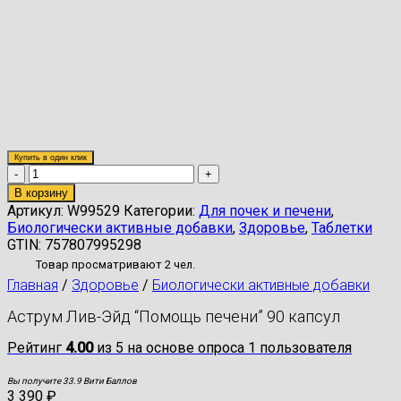
Купить в один клик
Количество
товара
В корзину
Аструм
Артикул:
W99529
Категории:
Для почек и печени
,
Лив-
Биологически активные добавки
,
Здоровье
,
Таблетки
Эйд
GTIN:
757807995298
"Помощь
Товар просматривают 2 чел.
печени"
Главная
/
Здоровье
/
Биологически активные добавки
90
капсул
Аструм Лив-Эйд “Помощь печени” 90 капсул
Рейтинг
4.00
из 5 на основе опроса
1
пользователя
Вы получите 33.9 Вити Баллов
3 390
₽