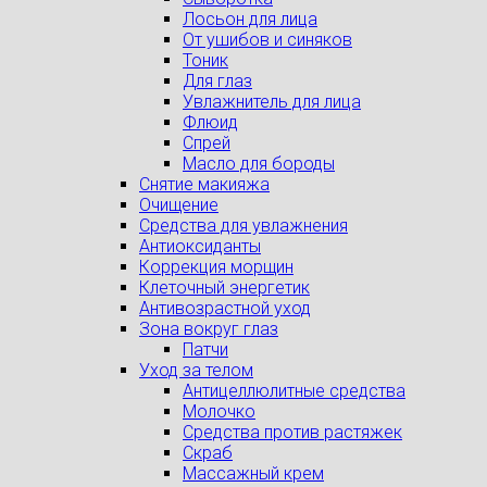
Лосьон для лица
От ушибов и синяков
Тоник
Для глаз
Увлажнитель для лица
Флюид
Спрей
Масло для бороды
Снятие макияжа
Очищение
Средства для увлажнения
Антиоксиданты
Коррекция морщин
Клеточный энергетик
Антивозрастной уход
Зона вокруг глаз
Патчи
Уход за телом
Антицеллюлитные средства
Молочко
Средства против растяжек
Скраб
Массажный крем