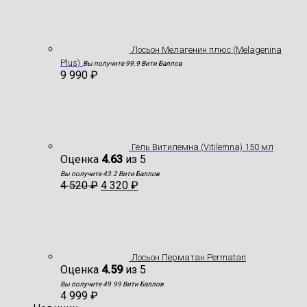
Лосьон Мелагенин плюс (Melagenina
Plus)
Вы получите 99.9 Вити Баллов
9 990
₽
Гель Витилемна (Vitilemna) 150 мл
Оценка
4.63
из 5
Вы получите 43.2 Вити Баллов
4 520
₽
4 320
₽
Лосьон Перматан Permatan
Оценка
4.59
из 5
Вы получите 49.99 Вити Баллов
4 999
₽