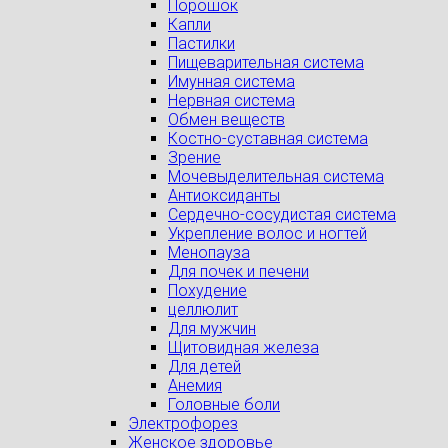
Порошок
Капли
Пастилки
Пищеварительная система
Имунная система
Нервная система
Обмен веществ
Костно-суставная система
Зрение
Мочевыделительная система
Антиоксиданты
Сердечно-сосудистая система
Укрепление волос и ногтей
Менопауза
Для почек и печени
Похудение
целлюлит
Для мужчин
Щитовидная железа
Для детей
Анемия
Головные боли
Электрофорез
Женское здоровье