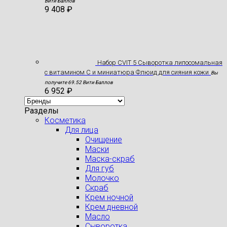
Вити Баллов
9 408
₽
Набор CVIT 5 Сыворотка липосомальная
с витамином С и миниатюра Флюид для сияния кожи
Вы
получите 69.52 Вити Баллов
6 952
₽
Разделы
Косметика
Для лица
Очищение
Маски
Маска-скраб
Для губ
Молочко
Скраб
Крем ночной
Крем дневной
Масло
Сыворотка