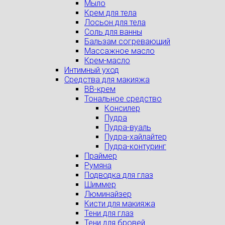
Мыло
Крем для тела
Лосьон для тела
Соль для ванны
Бальзам согревающий
Массажное масло
Крем-масло
Интимный уход
Средства для макияжа
BB-крем
Тональное средство
Консилер
Пудра
Пудра-вуаль
Пудра-хайлайтер
Пудра-контуринг
Праймер
Румяна
Подводка для глаз
Шиммер
Люминайзер
Кисти для макияжа
Тени для глаз
Тени для бровей