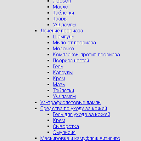
Лосьон
Масло
Таблетки
Травы
УФ лампы
Лечение псориаза
Шампунь
Мыло от псориаза
Молочко
Комплексы против псориаза
Псориаз ногтей
Гель
Капсулы
Крем
Мазь
Таблетки
УФ лампы
Ультрафиолетовые лампы
Средства по уходу за кожей
Гель для ухода за кожей
Крем
Сыворотка
Эмульсия
Маскировка и камуфляж витилиго