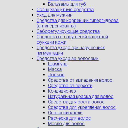
Бальзамы для губ
Солнцезащитные средства
Уход для мужчин
Средства для коррекции гипергидроза
(антиперспиранты)
Себорегулирующие средства
Средства от нарушений защитной
функции кожи
Средства ухода при нарушениях
пигментации
Средства ухода за волосами
Шампунь
Маска
Лосьон
Средства от выпадения волос
Средства от перхоти
Кондиционер
Натуральная краска для волос
Средства для роста волос
Средства для укрепления волос
Ополаскиватель
Расческа для волос
Масло для волос