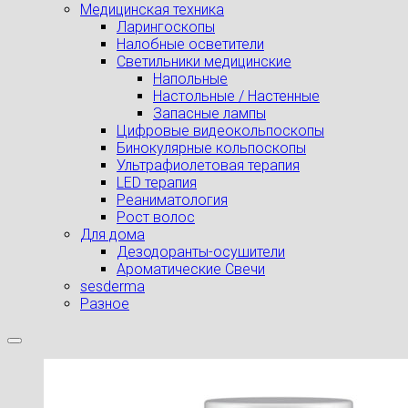
Медицинская техника
Ларингоскопы
Налобные осветители
Светильники медицинские
Напольные
Настольные / Настенные
Запасные лампы
Цифровые видеокольпоскопы
Бинокулярные кольпоскопы
Ультрафиолетовая терапия
LED терапия
Реаниматология
Рост волос
Для дома
Дезодоранты-осушители
Ароматические Свечи
sesderma
Разное