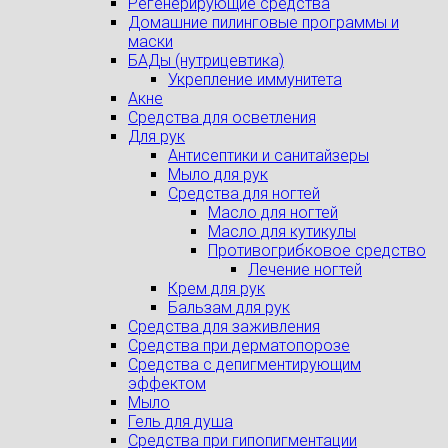
Регенерирующие средства
Домашние пилинговые программы и
маски
БАДы (нутрицевтика)
Укрепление иммунитета
Акне
Средства для осветления
Для рук
Антисептики и санитайзеры
Мыло для рук
Средства для ногтей
Масло для ногтей
Масло для кутикулы
Противогрибковое средство
Лечение ногтей
Крем для рук
Бальзам для рук
Средства для заживления
Средства при дерматопорозе
Cредства с депигментирующим
эффектом
Мыло
Гель для душа
Средства при гипопигментации