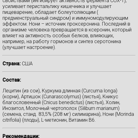
свойствами (ингибирует активность фермента СОХ-1),
усиливает перистальтику кишечника и улучшает
пищеварение, обладает болеутоляющим (
предменструальный синдром) и иммуномодулирующим
эффектом. Нони – источник проксеронина. Последний в
организме человека превращается в ксеронин, который
влияет на активность особых белков, влияющих,
например, на работу гормонов и синтез серотонина
(улучшает настроение).
Страна:
США
Состав:
Лецитин (из сои), Куркума длинная (Curcuma longa)
(корни), Артишок (Cunarascolymus) (листья), Кникус
благословенный (Cnicus benedictus) (листья), Холин,
Инозитол, Молочный чертополох (Silibum marianum)
(семена, станд. 83,5% (208 мг) силимарина), Нони (Morinda
citrifolia) (плоды), L-метионин, Витамин В6.
Рекомендации: