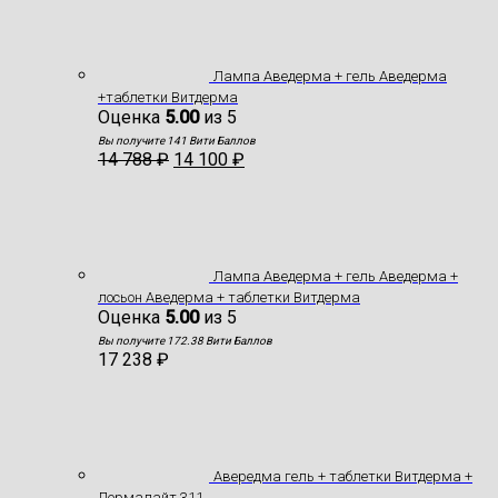
Лампа Аведерма + гель Аведерма
+таблетки Витдерма
Оценка
5.00
из 5
Вы получите 141 Вити Баллов
14 788
₽
14 100
₽
Лампа Аведерма + гель Аведерма +
лосьон Аведерма + таблетки Витдерма
Оценка
5.00
из 5
Вы получите 172.38 Вити Баллов
17 238
₽
Авередма гель + таблетки Витдерма +
Дермалайт 311