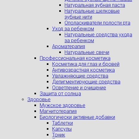
Натуральная зубная паста
Натуральные шелковые
зубные нити
Ополаскиватели полости рта
Уход за ребенком
Натуральные средства ухода
за ребенком
Ароматерапия
Натуральные свечи
Профессиональная косметика
Косметика для глаз и бровей
Антивозрастная косметика
Увлажняющие средства
Депигментирующие средства
Осветление и очищение
Защита от солнца
Здоровье
Мужское здоровье
Магнитотерапия
Биологически активные добавки
Таблетки
Капсулы
Тоник