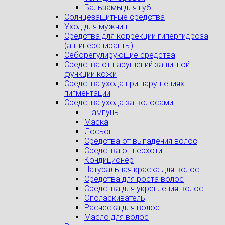
Бальзамы для губ
Солнцезащитные средства
Уход для мужчин
Средства для коррекции гипергидроза
(антиперспиранты)
Себорегулирующие средства
Средства от нарушений защитной
функции кожи
Средства ухода при нарушениях
пигментации
Средства ухода за волосами
Шампунь
Маска
Лосьон
Средства от выпадения волос
Средства от перхоти
Кондиционер
Натуральная краска для волос
Средства для роста волос
Средства для укрепления волос
Ополаскиватель
Расческа для волос
Масло для волос