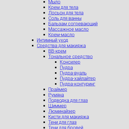
Мыло
Крем для тела
Лосьон для тела
Соль для ванны
Бальзам согревающий
Массажное масло
Крем-масло
Интимный уход
Средства для макияжа
BB-крем
Тональное средство
Консилер
Пудра
Пудра-вуаль
Пудра-хайлайтер
Пудра-контуринг
Праймер
Румяна
Подводка для глаз
Шиммер
Люминайзер
Кисти для макияжа
Тени для глаз
Тени для бровей