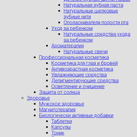
Натуральная зубная паста
Натуральные шелковые
зубные нити
Ополаскиватели полости рта
Уход за ребенком
Натуральные средства ухода
за ребенком
Ароматерапия
Натуральные свечи
Профессиональная косметика
Косметика для глаз и бровей
Антивозрастная косметика
Увлажняющие средства
Депигментирующие средства
Осветление и очищение
Защита от солнца
Здоровье
Мужское здоровье
Магнитотерапия
Биологически активные добавки
Таблетки
Капсулы
Тоник