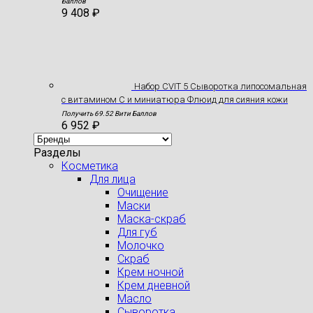
Баллов
9 408
₽
Набор CVIT 5 Сыворотка липосомальная
с витамином С и миниатюра Флюид для сияния кожи
Получить 69.52 Вити Баллов
6 952
₽
Разделы
Косметика
Для лица
Очищение
Маски
Маска-скраб
Для губ
Молочко
Скраб
Крем ночной
Крем дневной
Масло
Сыворотка