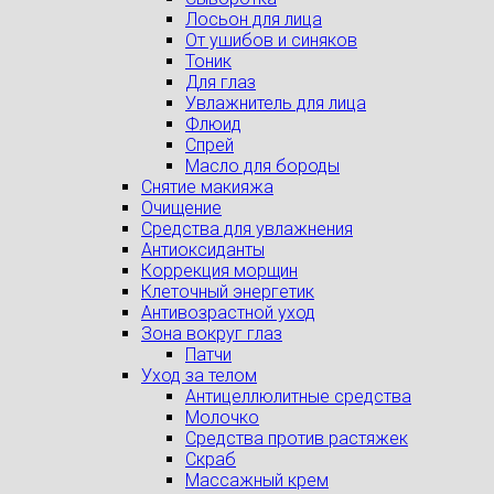
Лосьон для лица
От ушибов и синяков
Тоник
Для глаз
Увлажнитель для лица
Флюид
Спрей
Масло для бороды
Снятие макияжа
Очищение
Средства для увлажнения
Антиоксиданты
Коррекция морщин
Клеточный энергетик
Антивозрастной уход
Зона вокруг глаз
Патчи
Уход за телом
Антицеллюлитные средства
Молочко
Средства против растяжек
Скраб
Массажный крем