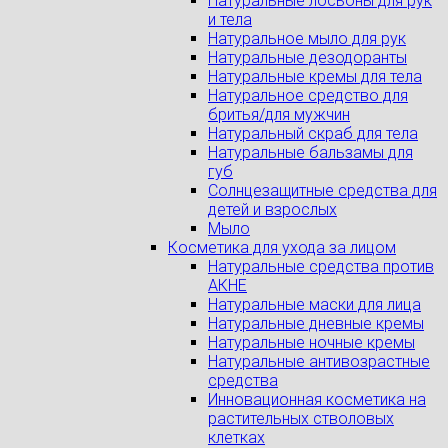
Натуральные лосьоны для рук
и тела
Натуральное мыло для рук
Натуральные дезодоранты
Натуральные кремы для тела
Натуральное средство для
бритья/для мужчин
Натуральный скраб для тела
Натуральные бальзамы для
губ
Солнцезащитные средства для
детей и взрослых
Мыло
Косметика для ухода за лицом
Натуральные средства против
АКНЕ
Натуральные маски для лица
Натуральные дневные кремы
Натуральные ночные кремы
Натуральные антивозрастные
средства
Инновационная косметика на
растительных стволовых
клетках