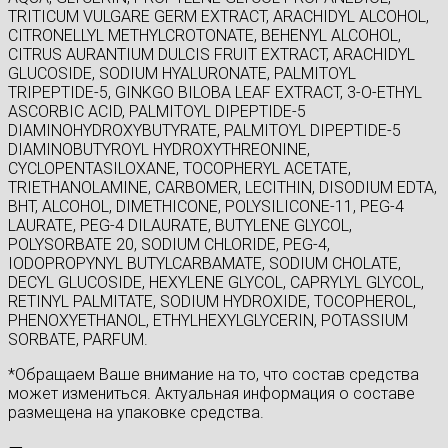
TRITICUM VULGARE GERM EXTRACT, ARACHIDYL ALCOHOL,
CITRONELLYL METHYLCROTONATE, BEHENYL ALCOHOL,
CITRUS AURANTIUM DULCIS FRUIT EXTRACT, ARACHIDYL
GLUCOSIDE, SODIUM HYALURONATE, PALMITOYL
TRIPEPTIDE-5, GINKGO BILOBA LEAF EXTRACT, 3-O-ETHYL
ASCORBIC ACID, PALMITOYL DIPEPTIDE-5
DIAMINOHYDROXYBUTYRATE, PALMITOYL DIPEPTIDE-5
DIAMINOBUTYROYL HYDROXYTHREONINE,
CYCLOPENTASILOXANE, TOCOPHERYL ACETATE,
TRIETHANOLAMINE, CARBOMER, LECITHIN, DISODIUM EDTA,
BHT, ALCOHOL, DIMETHICONE, POLYSILICONE-11, PEG-4
LAURATE, PEG-4 DILAURATE, BUTYLENE GLYCOL,
POLYSORBATE 20, SODIUM CHLORIDE, PEG-4,
IODOPROPYNYL BUTYLCARBAMATE, SODIUM CHOLATE,
DECYL GLUCOSIDE, HEXYLENE GLYCOL, CAPRYLYL GLYCOL,
RETINYL PALMITATE, SODIUM HYDROXIDE, TOCOPHEROL,
PHENOXYETHANOL, ETHYLHEXYLGLYCERIN, POTASSIUM
SORBATE, PARFUM.
*Обращаем Ваше внимание на то, что состав средства
может измениться. Актуальная информация о составе
размещена на упаковке средства.