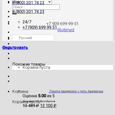
8 (800) 201 74 23
Искать:
8 (800) 201 74 23
24/7
+7 909 699-99-51
+7 (909) 699 99 51
@vitimed
Русский
Где моя посылка?
Фильтровать
Похожие товары
Корзина пуста.
Корзина
Лампа Аведерма + гель Аведерма
Оценка
5.00
из 5
Корзина пуста.
Получить 131 Вити Баллов
13 489
₽
13 100
₽