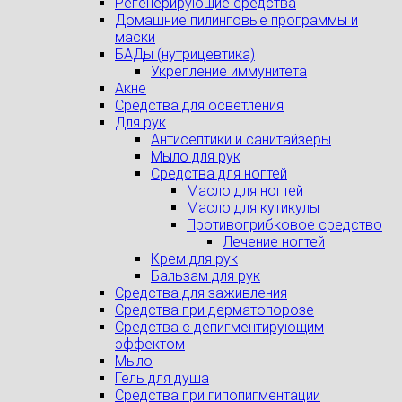
Регенерирующие средства
Домашние пилинговые программы и
маски
БАДы (нутрицевтика)
Укрепление иммунитета
Акне
Средства для осветления
Для рук
Антисептики и санитайзеры
Мыло для рук
Средства для ногтей
Масло для ногтей
Масло для кутикулы
Противогрибковое средство
Лечение ногтей
Крем для рук
Бальзам для рук
Средства для заживления
Средства при дерматопорозе
Cредства с депигментирующим
эффектом
Мыло
Гель для душа
Средства при гипопигментации