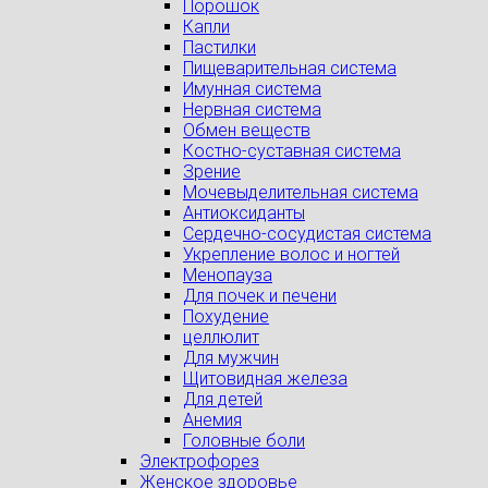
Порошок
Капли
Пастилки
Пищеварительная система
Имунная система
Нервная система
Обмен веществ
Костно-суставная система
Зрение
Мочевыделительная система
Антиоксиданты
Сердечно-сосудистая система
Укрепление волос и ногтей
Менопауза
Для почек и печени
Похудение
целлюлит
Для мужчин
Щитовидная железа
Для детей
Анемия
Головные боли
Электрофорез
Женское здоровье