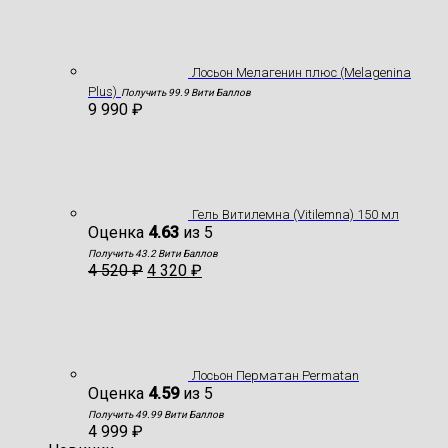
Лосьон Мелагенин плюс (Melagenina
Plus)
Получить 99.9 Вити Баллов
9 990
₽
Гель Витилемна (Vitilemna) 150 мл
Оценка
4.63
из 5
Получить 43.2 Вити Баллов
4 520
₽
4 320
₽
Лосьон Перматан Permatan
Оценка
4.59
из 5
Получить 49.99 Вити Баллов
4 999
₽