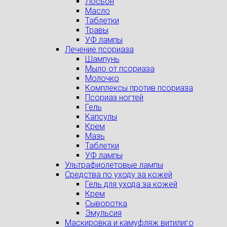
Лосьон
Масло
Таблетки
Травы
УФ лампы
Лечение псориаза
Шампунь
Мыло от псориаза
Молочко
Комплексы против псориаза
Псориаз ногтей
Гель
Капсулы
Крем
Мазь
Таблетки
УФ лампы
Ультрафиолетовые лампы
Средства по уходу за кожей
Гель для ухода за кожей
Крем
Сыворотка
Эмульсия
Маскировка и камуфляж витилиго