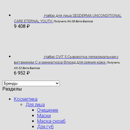
Hабор для лица SESDERMA UNCONDITIONAL
CARE ETERNAL YOUTH
Получить 94.08 Вити Баллов
9 408
₽
Набор CVIT 5 Сыворотка липосомальная с
витамином С и миниатюра Флюид для сияния кожи
Получить
69.52 Вити Баллов
6 952
₽
Разделы
Косметика
Для лица
Очищение
Маски
Маска-скраб
Для губ