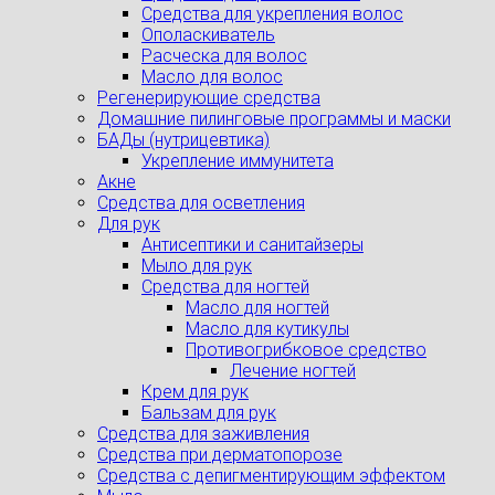
Средства для укрепления волос
Ополаскиватель
Расческа для волос
Масло для волос
Регенерирующие средства
Домашние пилинговые программы и маски
БАДы (нутрицевтика)
Укрепление иммунитета
Акне
Средства для осветления
Для рук
Антисептики и санитайзеры
Мыло для рук
Средства для ногтей
Масло для ногтей
Масло для кутикулы
Противогрибковое средство
Лечение ногтей
Крем для рук
Бальзам для рук
Средства для заживления
Средства при дерматопорозе
Cредства с депигментирующим эффектом