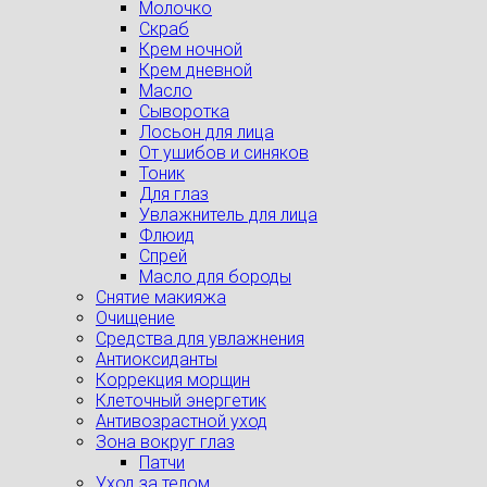
Молочко
Скраб
Крем ночной
Крем дневной
Масло
Сыворотка
Лосьон для лица
От ушибов и синяков
Тоник
Для глаз
Увлажнитель для лица
Флюид
Спрей
Масло для бороды
Снятие макияжа
Очищение
Средства для увлажнения
Антиоксиданты
Коррекция морщин
Клеточный энергетик
Антивозрастной уход
Зона вокруг глаз
Патчи
Уход за телом