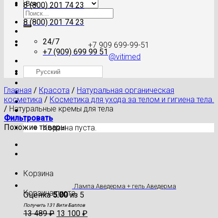
8 (800) 201 74 23
Искать:
8 (800) 201 74 23
24/7
+7 909 699-99-51
+7 (909) 699 99 51
@vitimed
Русский
Где моя посылка?
Главная
/
Красота
/
Натуральная органическая
косметика
/
Косметика для ухода за телом и гигиена тела.
/
Натуральные кремы для тела
Фильтровать
Похожие товары
Корзина пуста.
Корзина
Лампа Аведерма + гель Аведерма
Корзина пуста.
Оценка
5.00
из 5
Получить 131 Вити Баллов
13 489
₽
13 100
₽