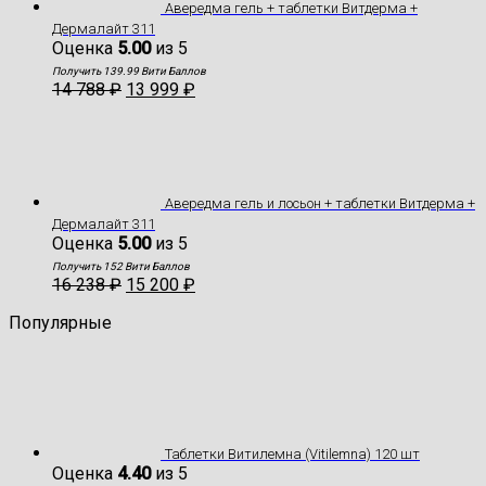
Авередма гель + таблетки Витдерма +
Дермалайт 311
Оценка
5.00
из 5
Получить 139.99 Вити Баллов
14 788
₽
13 999
₽
Авередма гель и лосьон + таблетки Витдерма +
Дермалайт 311
Оценка
5.00
из 5
Получить 152 Вити Баллов
16 238
₽
15 200
₽
Популярные
Таблетки Витилемна (Vitilemna) 120 шт
Оценка
4.40
из 5