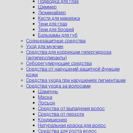
Подводка для глаз
Шиммер
Люминайзер
Кисти для макияжа
Тени для глаз
Тени для бровей
Бальзамы для губ
Солнцезащитные средства
Уход для мужчин
Средства для коррекции гипергидроза
(антиперспиранты)
Себорегулирующие средства
Средства от нарушений защитной функции
кожи
Средства ухода при нарушениях пигментации
Средства ухода за волосами
Шампунь
Маска
Лосьон
Средства от выпадения волос
Средства от перхоти
Кондиционер
Натуральная краска для волос
Средства для роста волос