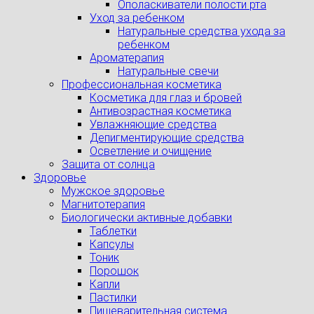
Ополаскиватели полости рта
Уход за ребенком
Натуральные средства ухода за
ребенком
Ароматерапия
Натуральные свечи
Профессиональная косметика
Косметика для глаз и бровей
Антивозрастная косметика
Увлажняющие средства
Депигментирующие средства
Осветление и очищение
Защита от солнца
Здоровье
Мужское здоровье
Магнитотерапия
Биологически активные добавки
Таблетки
Капсулы
Тоник
Порошок
Капли
Пастилки
Пищеварительная система