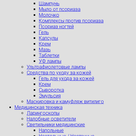
Шампунь
Мыло от псориаза
Молочко
Комплексы против псориаза
Псориаз ногтей
Гель
Капсулы
Крем
Мазь
Таблетки
УФ лампы
Ультрафиолетовые лампы
Средства по уходу за кожей
Гель для ухода за кожей
Крем
Сыворотка
Эмульсия
Маскировка и камуфляж витилиго
Медицинская техника
Ларингоскопы
Налобные осветители
Светильники медицинские
Напольные