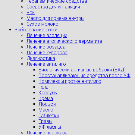
Терапевтические средства
Средства для ингаляции
Чай
Масло для приема внутрь
Сухое молоко
Заболевание кожи
Лечение алопеции
Лечение атопического дерматита
Лечение розацеа
Лечение купороза
Диагностика
Лечение витилиго
Биологически активные добавки (БАД)
Восстанавливающие средства после УФ
Комплексы против витилиго
Гель
Капсулы
Крема
Лосьон
Масло
Таблетки
Травы
УФ лампы
Лечение псориаза