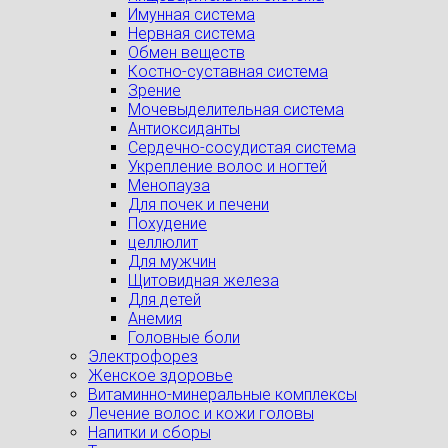
Имунная система
Нервная система
Обмен веществ
Костно-суставная система
Зрение
Мочевыделительная система
Антиоксиданты
Сердечно-сосудистая система
Укрепление волос и ногтей
Менопауза
Для почек и печени
Похудение
целлюлит
Для мужчин
Щитовидная железа
Для детей
Анемия
Головные боли
Электрофорез
Женское здоровье
Витаминно-минеральные комплексы
Лечение волос и кожи головы
Напитки и сборы