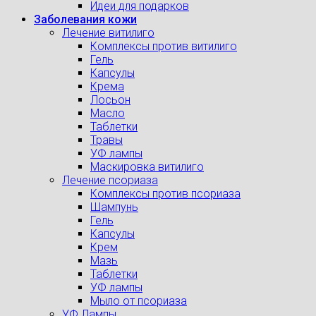
Идеи для подарков
Заболевания кожи
Лечение витилиго
Комплексы против витилиго
Гель
Капсулы
Крема
Лосьон
Масло
Таблетки
Травы
УФ лампы
Маскировка витилиго
Лечение псориаза
Комплексы против псориаза
Шампунь
Гель
Капсулы
Крем
Мазь
Таблетки
УФ лампы
Мыло от псориаза
УФ Лампы