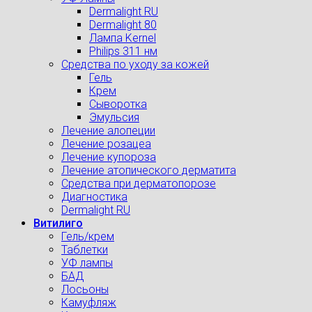
Dermalight RU
Dermalight 80
Лампа Kernel
Philips 311 нм
Средства по уходу за кожей
Гель
Крем
Сыворотка
Эмульсия
Лечение алопеции
Лечение розацеа
Лечение купороза
Лечение атопического дерматита
Средства при дерматопорозе
Диагностика
Dermalight RU
Витилиго
Гель/крем
Таблетки
УФ лампы
БАД
Лосьоны
Камуфляж