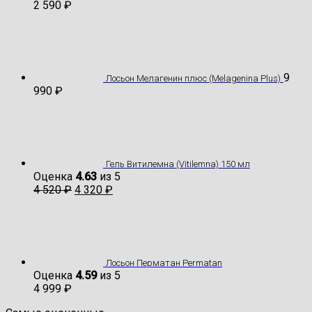
2 590
₽
9
Лосьон Мелагенин плюс (Melagenina Plus)
990
₽
Гель Витилемна (Vitilemna) 150 мл
Оценка
4.63
из 5
4 520
₽
4 320
₽
Лосьон Перматан Permatan
Оценка
4.59
из 5
4 999
₽