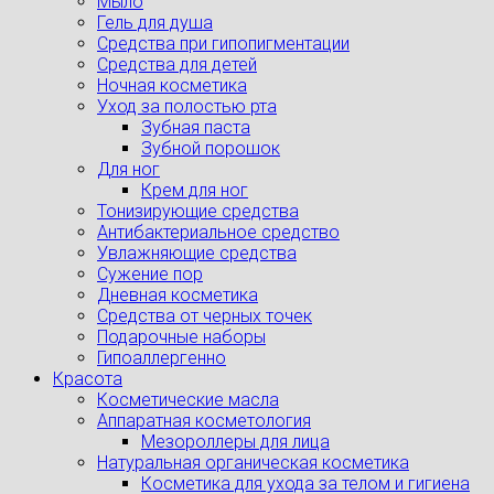
Мыло
Гель для душа
Средства при гипопигментации
Средства для детей
Ночная косметика
Уход за полостью рта
Зубная паста
Зубной порошок
Для ног
Крем для ног
Тонизирующие средства
Антибактериальное средство
Увлажняющие средства
Сужение пор
Дневная косметика
Средства от черных точек
Подарочные наборы
Гипоаллергенно
Красота
Косметические масла
Аппаратная косметология
Мезороллеры для лица
Натуральная органическая косметика
Косметика для ухода за телом и гигиена