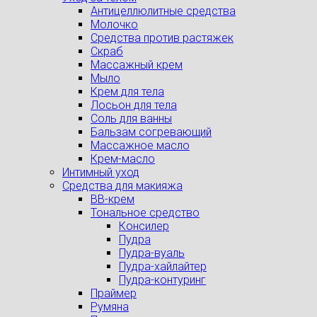
Антицеллюлитные средства
Молочко
Средства против растяжек
Скраб
Массажный крем
Мыло
Крем для тела
Лосьон для тела
Соль для ванны
Бальзам согревающий
Массажное масло
Крем-масло
Интимный уход
Средства для макияжа
BB-крем
Тональное средство
Консилер
Пудра
Пудра-вуаль
Пудра-хайлайтер
Пудра-контуринг
Праймер
Румяна