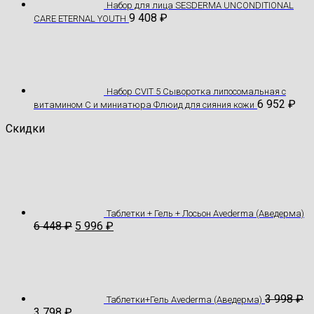
Hабор для лица SESDERMA UNCONDITIONAL
9 408
₽
CARE ETERNAL YOUTH
Набор CVIT 5 Сыворотка липосомальная с
6 952
₽
витамином С и миниатюра Флюид для сияния кожи
Скидки
Таблетки + Гель + Лосьон Avederma (Аведерма)
6 448
₽
5 996
₽
3 998
₽
Таблетки+Гель Avederma (Аведерма)
3 798
₽