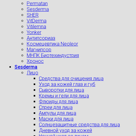
Permatan
Sesderma
SHER
VitDerma
Vitilemna
Yonker
Антипсориаз
Космецевтика Neoleor
Магнипсор
МНПК Биотехиндустрия
Хронос
Sesderma
Лицо
Средства для очищения лица
Уход за кожей глаз и губ
Сыворотки для лица
Кремы и гели для лица
Флюиды для лица
Спреи для лица
Ампулы для лица
Маски для лица
Солнцезащитные средства для лица
Дневной уход за кожей