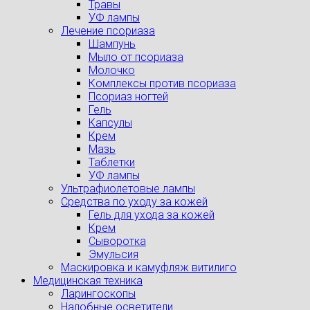
Травы
УФ лампы
Лечение псориаза
Шампунь
Мыло от псориаза
Молочко
Комплексы против псориаза
Псориаз ногтей
Гель
Капсулы
Крем
Мазь
Таблетки
УФ лампы
Ультрафиолетовые лампы
Средства по уходу за кожей
Гель для ухода за кожей
Крем
Сыворотка
Эмульсия
Маскировка и камуфляж витилиго
Медицинская техника
Ларингоскопы
Налобные осветители