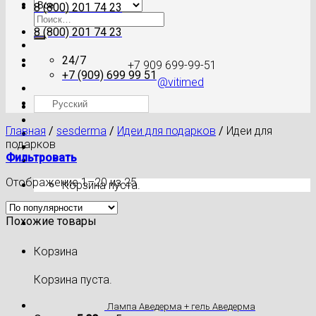
8 (800) 201 74 23
Искать:
8 (800) 201 74 23
24/7
+7 909 699-99-51
+7 (909) 699 99 51
@vitimed
Русский
Где моя посылка?
Главная
/
sesderma
/
Идеи для подарков
/
Идеи для
подарков
Фильтровать
Отображение 1–20 из 25
Корзина пуста.
Похожие товары
Корзина
Корзина пуста.
Лампа Аведерма + гель Аведерма