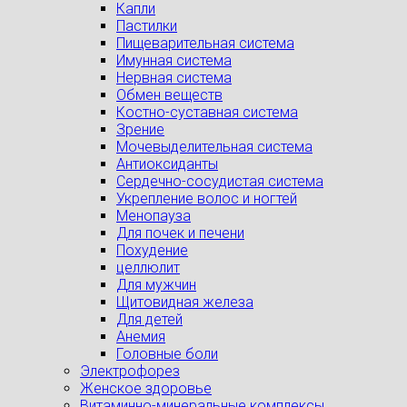
Капли
Пастилки
Пищеварительная система
Имунная система
Нервная система
Обмен веществ
Костно-суставная система
Зрение
Мочевыделительная система
Антиоксиданты
Сердечно-сосудистая система
Укрепление волос и ногтей
Менопауза
Для почек и печени
Похудение
целлюлит
Для мужчин
Щитовидная железа
Для детей
Анемия
Головные боли
Электрофорез
Женское здоровье
Витаминно-минеральные комплексы