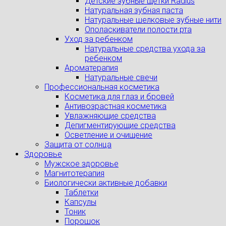
Детские зубные щетки Radius
Натуральная зубная паста
Натуральные шелковые зубные нити
Ополаскиватели полости рта
Уход за ребенком
Натуральные средства ухода за
ребенком
Ароматерапия
Натуральные свечи
Профессиональная косметика
Косметика для глаз и бровей
Антивозрастная косметика
Увлажняющие средства
Депигментирующие средства
Осветление и очищение
Защита от солнца
Здоровье
Мужское здоровье
Магнитотерапия
Биологически активные добавки
Таблетки
Капсулы
Тоник
Порошок