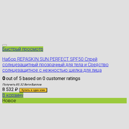
Быстрый просмотр
Набор REPASKIN SUN PERFECT SPF50 Спрей
солнцезащитный прозрачный для тела и Средство
солнцезащитное с нежностью шелка для лица
0
out of
5
based on
0
customer ratings
Получить 85.32 Вити Баллов
8 532
₽
Купить в один клик
В корзину
Новое