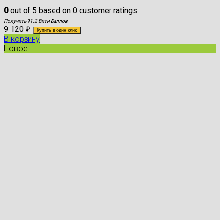
0
out of
5
based on
0
customer ratings
Получить 91.2 Вити Баллов
9 120
₽
Купить в один клик
В корзину
Новое