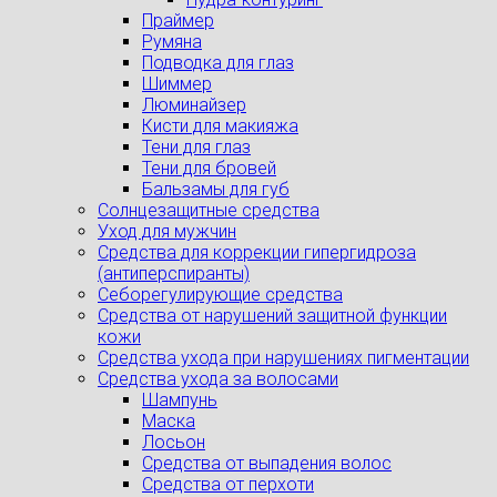
Праймер
Румяна
Подводка для глаз
Шиммер
Люминайзер
Кисти для макияжа
Тени для глаз
Тени для бровей
Бальзамы для губ
Солнцезащитные средства
Уход для мужчин
Средства для коррекции гипергидроза
(антиперспиранты)
Себорегулирующие средства
Средства от нарушений защитной функции
кожи
Средства ухода при нарушениях пигментации
Средства ухода за волосами
Шампунь
Маска
Лосьон
Средства от выпадения волос
Средства от перхоти