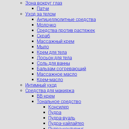
Зона вокруг глаз
Патчи
Уход за телом
Антицеллюлитные средства
Молочко
Средства против растяжек
Скраб
Массажный крем
Мыло
Крем для тела
Лосьон для тела
Соль для ванны
Бальзам согревающий
Массажное масло
Крем-масло
Интимный уход
Средства для макияжа
BB-крем
Тональное средство
Консилер
Пудра
Пудра-вуаль
Пудра-хайлайтер
Пудра-контуринг