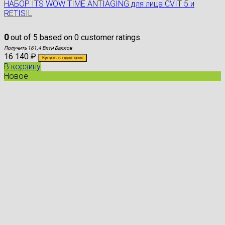
НАБОР ITS WOW TIME ANTIAGING для лица CVIT 5 и
RETISIL
0
out of
5
based on
0
customer ratings
Получить 161.4 Вити Баллов
16 140
₽
Купить в один клик
В корзину
Новое