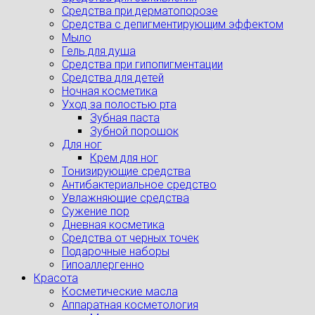
Средства при дерматопорозе
Cредства с депигментирующим эффектом
Мыло
Гель для душа
Средства при гипопигментации
Средства для детей
Ночная косметика
Уход за полостью рта
Зубная паста
Зубной порошок
Для ног
Крем для ног
Тонизирующие средства
Антибактериальное средство
Увлажняющие средства
Сужение пор
Дневная косметика
Средства от черных точек
Подарочные наборы
Гипоаллергенно
Красота
Косметические масла
Аппаратная косметология