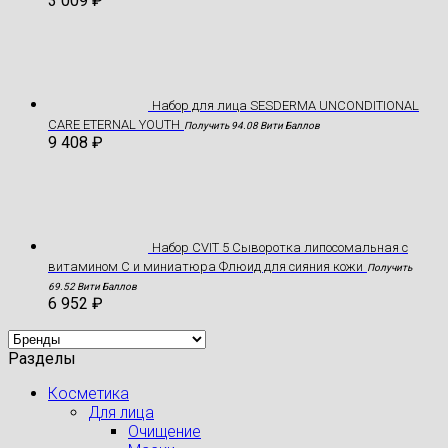
3 009
₽
Hабор для лица SESDERMA UNCONDITIONAL
CARE ETERNAL YOUTH
Получить 94.08 Вити Баллов
9 408
₽
Набор CVIT 5 Сыворотка липосомальная с
витамином С и миниатюра Флюид для сияния кожи
Получить
69.52 Вити Баллов
6 952
₽
Разделы
Косметика
Для лица
Очищение