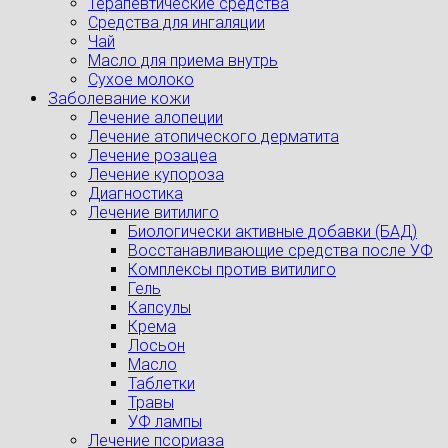
Терапевтические средства
Средства для ингаляции
Чай
Масло для приема внутрь
Сухое молоко
Заболевание кожи
Лечение алопеции
Лечение атопического дерматита
Лечение розацеа
Лечение купороза
Диагностика
Лечение витилиго
Биологически активные добавки (БАД)
Восстанавливающие средства после УФ
Комплексы против витилиго
Гель
Капсулы
Крема
Лосьон
Масло
Таблетки
Травы
УФ лампы
Лечение псориаза