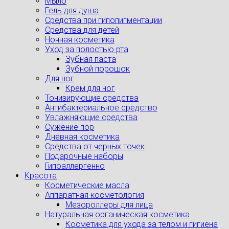
Мыло
Гель для душа
Средства при гипопигментации
Средства для детей
Ночная косметика
Уход за полостью рта
Зубная паста
Зубной порошок
Для ног
Крем для ног
Тонизирующие средства
Антибактериальное средство
Увлажняющие средства
Сужение пор
Дневная косметика
Средства от черных точек
Подарочные наборы
Гипоаллергенно
Красота
Косметические масла
Аппаратная косметология
Мезороллеры для лица
Натуральная органическая косметика
Косметика для ухода за телом и гигиена