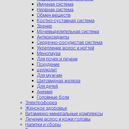
Имунная система
Нервная система
Обмен веществ
Костно-суставная система
Зрение
Мочевыделительная система
Антиоксиданты
Сердечно-сосудистая система
Укрепление волос и ногтей
Менопауза
Для почек и печени
Похудение
целлюлит
Для мужчин
Щитовидная железа
Для детей
Анемия
Головные боли
Электрофорез
Женское здоровье
Витаминно-минеральные комплексы
Лечение волос и кожи головы
Напитки и сборы