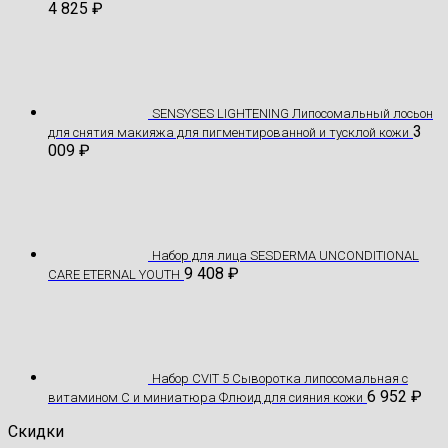
4 825
₽
SENSYSES LIGHTENING Липосомальный лосьон
3
для снятия макияжа для пигментированной и тусклой кожи
009
₽
Hабор для лица SESDERMA UNCONDITIONAL
9 408
₽
CARE ETERNAL YOUTH
Набор CVIT 5 Сыворотка липосомальная с
6 952
₽
витамином С и миниатюра Флюид для сияния кожи
Скидки