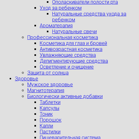
Ополаскиватели полости рта
Уход за ребенком
Натуральные средства ухода за
ребенком
Ароматерапия
Натуральные свечи
Профессиональная косметика
Косметика для глаз и бровей
Антивозрастная косметика
Увлажняющие средства
Депигментирующие средства
Осветление и очищение
Защита от солнца
Здоровье
Мужское здоровье
Магнитотерапия
Биологически активные добавки
Таблетки
Капсулы
Тоник
Порошок
Капли
Пастилки
Пищеварительная система