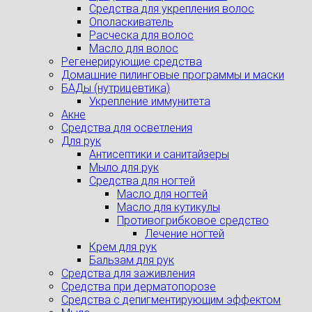
Средства для укрепления волос
Ополаскиватель
Расческа для волос
Масло для волос
Регенерирующие средства
Домашние пилинговые программы и маски
БАДы (нутрицевтика)
Укрепление иммунитета
Акне
Средства для осветления
Для рук
Антисептики и санитайзеры
Мыло для рук
Средства для ногтей
Масло для ногтей
Масло для кутикулы
Противогрибковое средство
Лечение ногтей
Крем для рук
Бальзам для рук
Средства для заживления
Средства при дерматопорозе
Cредства с депигментирующим эффектом