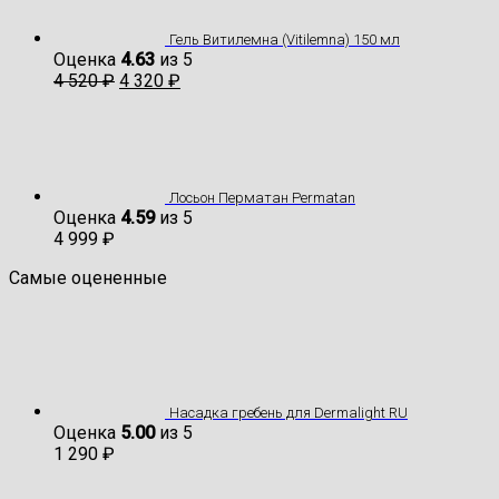
Гель Витилемна (Vitilemna) 150 мл
Оценка
4.63
из 5
4 520
₽
4 320
₽
Лосьон Перматан Permatan
Оценка
4.59
из 5
4 999
₽
Самые оцененные
Насадка гребень для Dermalight RU
Оценка
5.00
из 5
1 290
₽