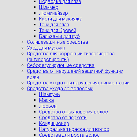
Подводка для глаз
Шиммер
Люминайзер
Кисти для макияжа
Тени для глаз
Тени для бровей
Бальзамы для губ
Солнцезащитные средства
Уход для мужчин
Средства для коррекции гипергидроза
(антиперспиранты)
Себорегулирующие средства
Средства от нарушений защитной функции
кожи
Средства ухода при нарушениях пигментации
Средства ухода за волосами
Шампунь
Маска
Лосьон
Средства от выпадения волос
Средства от перхоти
Кондиционер
Натуральная краска для волос
Средства для роста волос