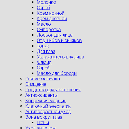
Молочко
Скраб
Крем ночной
Крем дневной
Масло
Сыворотка
Лосьон для лица
От ушибов и синяков
Тоник
Для глаз
Увлажнитель для лица
Флюид
Спрей
Масло для бороды
Снятие макияжа
Очищение
Средства для увлажнения
Антиоксиданты
Коррекция морщин
Клеточный энергетик
Антивозрастной уход
Зона вокруг глаз
Патчи
Уход за телом