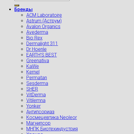
Бренды
ACM Laboratoire
Astrum (Аструм)
Avalon Organics
Avederma
Bio Rex
Dermalight 311
Dr Hoenle
EARTH’S BEST
Greenativa
KaWe
Kernel
Permatan
Sesderma
SHER
VitDerma
Vitilemna
Yonker
Антипсориаз
Космецевтика Neoleor
Магнипсор
МНПК Биотехиндустрия