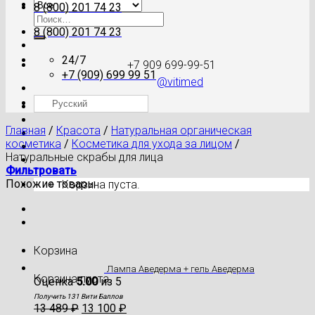
8 (800) 201 74 23
Искать:
8 (800) 201 74 23
24/7
+7 909 699-99-51
+7 (909) 699 99 51
@vitimed
Русский
Где моя посылка?
Главная
/
Красота
/
Натуральная органическая
косметика
/
Косметика для ухода за лицом
/
Натуральные скрабы для лица
Фильтровать
Похожие товары
Корзина пуста.
Корзина
Лампа Аведерма + гель Аведерма
Корзина пуста.
Оценка
5.00
из 5
Получить 131 Вити Баллов
13 489
₽
13 100
₽