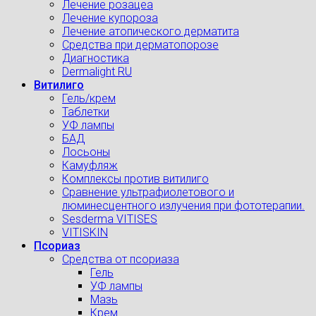
Лечение розацеа
Лечение купороза
Лечение атопического дерматита
Средства при дерматопорозе
Диагностика
Dermalight RU
Витилиго
Гель/крем
Таблетки
УФ лампы
БАД
Лосьоны
Камуфляж
Комплексы против витилиго
Сравнение ультрафиолетового и
люминесцентного излучения при фототерапии.
Sesderma VITISES
VITISKIN
Псориаз
Средства от псориаза
Гель
УФ лампы
Мазь
Крем