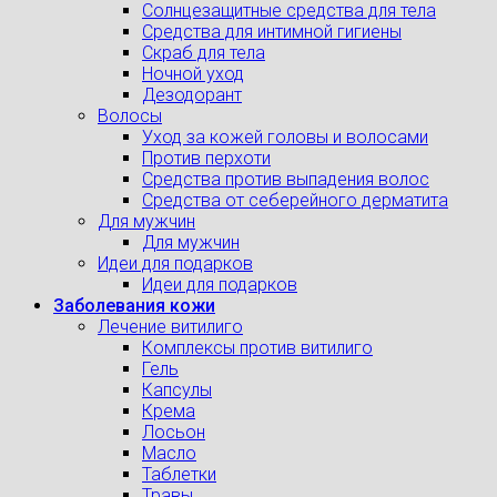
Солнцезащитные средства для тела
Средства для интимной гигиены
Скраб для тела
Ночной уход
Дезодорант
Волосы
Уход за кожей головы и волосами
Против перхоти
Средства против выпадения волос
Средства от себерейного дерматита
Для мужчин
Для мужчин
Идеи для подарков
Идеи для подарков
Заболевания кожи
Лечение витилиго
Комплексы против витилиго
Гель
Капсулы
Крема
Лосьон
Масло
Таблетки
Травы