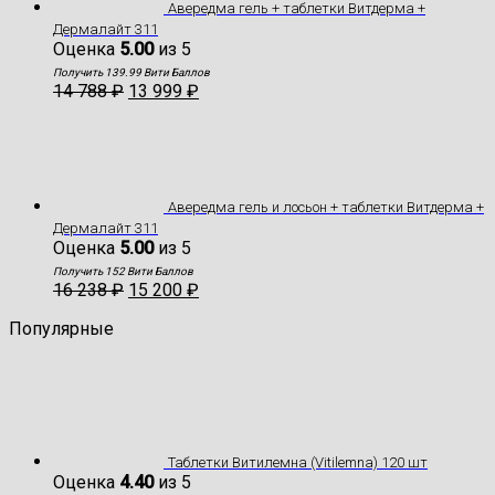
Авередма гель + таблетки Витдерма +
Дермалайт 311
Оценка
5.00
из 5
Получить 139.99 Вити Баллов
14 788
₽
13 999
₽
Авередма гель и лосьон + таблетки Витдерма +
Дермалайт 311
Оценка
5.00
из 5
Получить 152 Вити Баллов
16 238
₽
15 200
₽
Популярные
Таблетки Витилемна (Vitilemna) 120 шт
Оценка
4.40
из 5