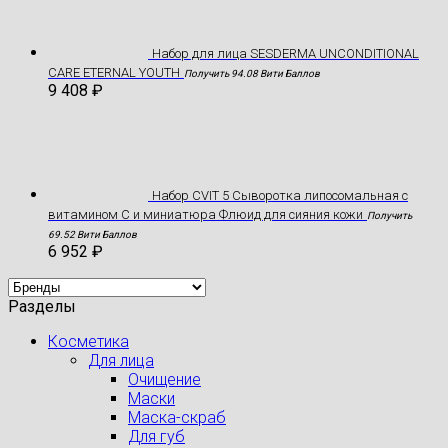
Hабор для лица SESDERMA UNCONDITIONAL
CARE ETERNAL YOUTH
Получить 94.08 Вити Баллов
9 408
₽
Набор CVIT 5 Сыворотка липосомальная с
витамином С и миниатюра Флюид для сияния кожи
Получить
69.52 Вити Баллов
6 952
₽
Разделы
Косметика
Для лица
Очищение
Маски
Маска-скраб
Для губ