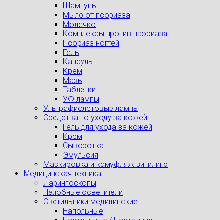
Шампунь
Мыло от псориаза
Молочко
Комплексы против псориаза
Псориаз ногтей
Гель
Капсулы
Крем
Мазь
Таблетки
УФ лампы
Ультрафиолетовые лампы
Средства по уходу за кожей
Гель для ухода за кожей
Крем
Сыворотка
Эмульсия
Маскировка и камуфляж витилиго
Медицинская техника
Ларингоскопы
Налобные осветители
Светильники медицинские
Напольные