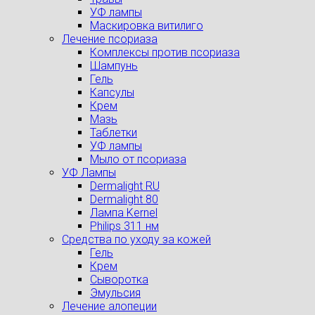
УФ лампы
Маскировка витилиго
Лечение псориаза
Комплексы против псориаза
Шампунь
Гель
Капсулы
Крем
Мазь
Таблетки
УФ лампы
Мыло от псориаза
УФ Лампы
Dermalight RU
Dermalight 80
Лампа Kernel
Philips 311 нм
Средства по уходу за кожей
Гель
Крем
Сыворотка
Эмульсия
Лечение алопеции