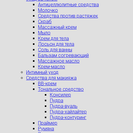
Антицеллюлитные средства
Молочко
Средства против растяжек
Скраб
Массажный крем
Мыло
Крем для тела
Лосьон для тела
Соль для ванны
Бальзам согревающий
Массажное масло
Крем-масло
Интимный уход
Средства для макияжа
BB-крем
Тональное средство
Консилер
Пудра
Пудра-вуаль
Пудра-хайлайтер
Пудра-контуринг
Праймер
Румяна