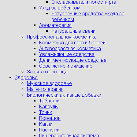
Ополаскиватели полости рта
Уход за ребенком
Натуральные средства ухода за
ребенком
Ароматерапия
Натуральные свечи
Профессиональная косметика
Косметика для глаз и бровей
Антивозрастная косметика
Увлажняющие средства
Депигментирующие средства
Осветление и очищение
Защита от солнца
Здоровье
Мужское здоровье
Магнитотерапия
Биологически активные добавки
Таблетки
Капсулы
Тоник
Порошок
Капли
Пастилки
Пищеварительная система