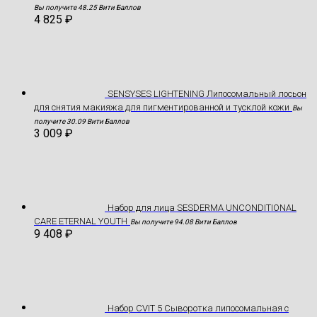
Вы получите 48.25 Вити Баллов
4 825
₽
SENSYSES LIGHTENING Липосомальный лосьон
для снятия макияжа для пигментированной и тусклой кожи
Вы
получите 30.09 Вити Баллов
3 009
₽
Hабор для лица SESDERMA UNCONDITIONAL
CARE ETERNAL YOUTH
Вы получите 94.08 Вити Баллов
9 408
₽
Набор CVIT 5 Сыворотка липосомальная с