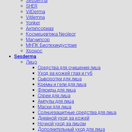
Sesderma
SHER
VitDerma
Vitilemna
Yonker
Антипсориаз
Космецевтика Neoleor
Магнипсор
МНПК Биотехиндустрия
Хронос
Sesderma
Лицо
Средства для очищения лица
Уход за кожей глаз и губ
Сыворотки для лица
Кремы и гели для лица
Флюиды для лица
Спреи для лица
Ампулы для лица
Маски для лица
Солнцезащитные средства для лица
Дневной уход за кожей
Ночной уход за лицом
Дополнительный уход для лица