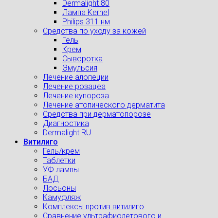
Dermalight 80
Лампа Kernel
Philips 311 нм
Средства по уходу за кожей
Гель
Крем
Сыворотка
Эмульсия
Лечение алопеции
Лечение розацеа
Лечение купороза
Лечение атопического дерматита
Средства при дерматопорозе
Диагностика
Dermalight RU
Витилиго
Гель/крем
Таблетки
УФ лампы
БАД
Лосьоны
Камуфляж
Комплексы против витилиго
Сравнение ультрафиолетового и