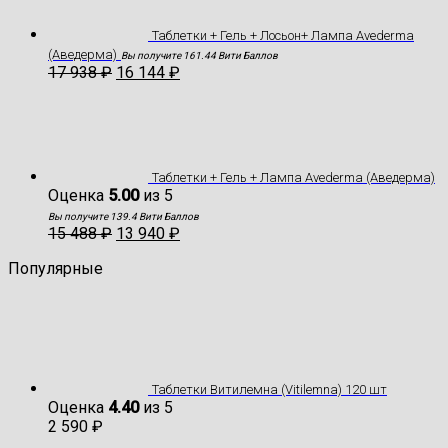
Таблетки + Гель + Лосьон+ Лампа Avederma
(Аведерма)
Вы получите 161.44 Вити Баллов
17 938
₽
16 144
₽
Таблетки + Гель + Лампа Avederma (Аведерма)
Оценка
5.00
из 5
Вы получите 139.4 Вити Баллов
15 488
₽
13 940
₽
Популярные
Таблетки Витилемна (Vitilemna) 120 шт
Оценка
4.40
из 5
2 590
₽