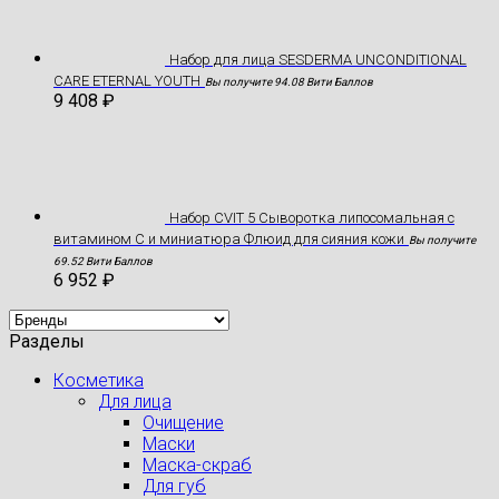
Hабор для лица SESDERMA UNCONDITIONAL
CARE ETERNAL YOUTH
Вы получите 94.08 Вити Баллов
9 408
₽
Набор CVIT 5 Сыворотка липосомальная с
витамином С и миниатюра Флюид для сияния кожи
Вы получите
69.52 Вити Баллов
6 952
₽
Разделы
Косметика
Для лица
Очищение
Маски
Маска-скраб
Для губ