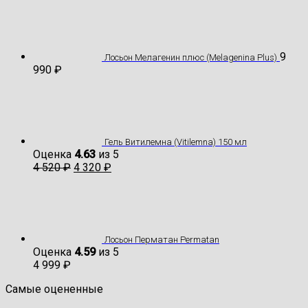
9
Лосьон Мелагенин плюс (Melagenina Plus)
990
₽
Гель Витилемна (Vitilemna) 150 мл
Оценка
4.63
из 5
4 520
₽
4 320
₽
Лосьон Перматан Permatan
Оценка
4.59
из 5
4 999
₽
Самые оцененные