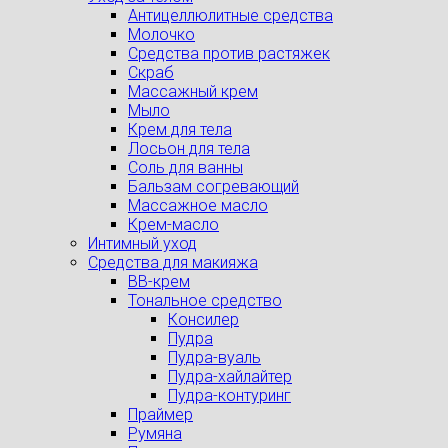
Антицеллюлитные средства
Молочко
Средства против растяжек
Скраб
Массажный крем
Мыло
Крем для тела
Лосьон для тела
Соль для ванны
Бальзам согревающий
Массажное масло
Крем-масло
Интимный уход
Средства для макияжа
BB-крем
Тональное средство
Консилер
Пудра
Пудра-вуаль
Пудра-хайлайтер
Пудра-контуринг
Праймер
Румяна