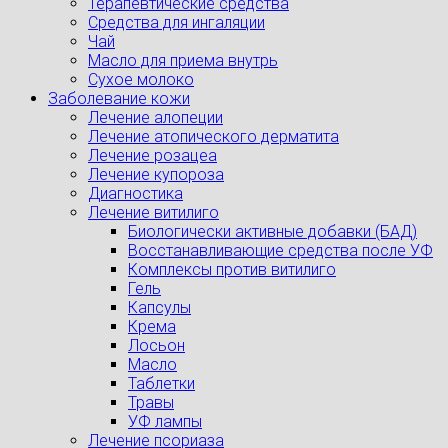
Терапевтические средства
Средства для ингаляции
Чай
Масло для приема внутрь
Сухое молоко
Заболевание кожи
Лечение алопеции
Лечение атопического дерматита
Лечение розацеа
Лечение купороза
Диагностика
Лечение витилиго
Биологически активные добавки (БАД)
Восстанавливающие средства после УФ
Комплексы против витилиго
Гель
Капсулы
Крема
Лосьон
Масло
Таблетки
Травы
УФ лампы
Лечение псориаза