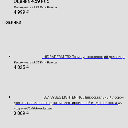
Оценка
4.59
из 5
Вы получите 49.99 Вити Баллов
4 999
₽
Новинки
HIDRADERM TRX Тоник увлажняющий для лица
Вы получите 48.25 Вити Баллов
4 825
₽
SENSYSES LIGHTENING Липосомальный лосьон
для снятия макияжа для пигментированной и тусклой кожи
Вы
получите 30.09 Вити Баллов
3 009
₽