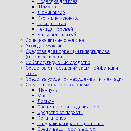
Подводка для глаз
Шиммер
Люминайзер
Кисти для макияжа
Тени для глаз
Тени для бровей
Бальзамы для губ
Солнцезащитные средства
Уход для мужчин
Средства для коррекции гипергидроза
(антиперспиранты)
Себорегулирующие средства
Средства от нарушений защитной функции
кожи
Средства ухода при нарушениях пигментации
Средства ухода за волосами
Шампунь
Маска
Лосьон
Средства от выпадения волос
Средства от перхоти
Кондиционер
Натуральная краска для волос
Средства для роста волос