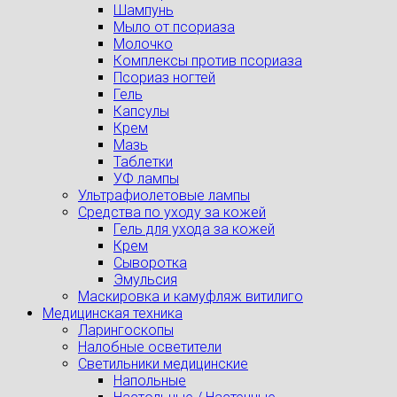
Шампунь
Мыло от псориаза
Молочко
Комплексы против псориаза
Псориаз ногтей
Гель
Капсулы
Крем
Мазь
Таблетки
УФ лампы
Ультрафиолетовые лампы
Средства по уходу за кожей
Гель для ухода за кожей
Крем
Сыворотка
Эмульсия
Маскировка и камуфляж витилиго
Медицинская техника
Ларингоскопы
Налобные осветители
Светильники медицинские
Напольные