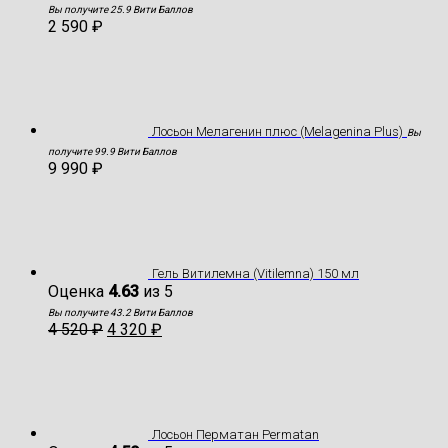
Вы получите 25.9 Вити Баллов
2 590
₽
Лосьон Мелагенин плюс (Melagenina Plus)
Вы
получите 99.9 Вити Баллов
9 990
₽
Гель Витилемна (Vitilemna) 150 мл
Оценка
4.63
из 5
Вы получите 43.2 Вити Баллов
4 520
₽
4 320
₽
Лосьон Перматан Permatan