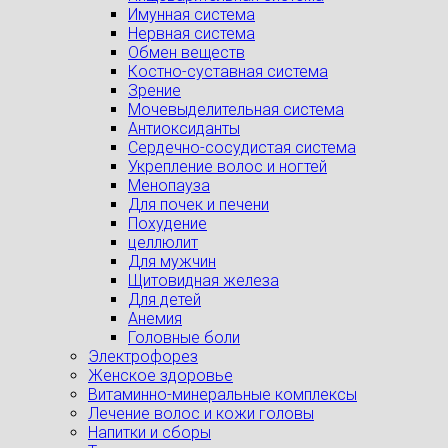
Имунная система
Нервная система
Обмен веществ
Костно-суставная система
Зрение
Мочевыделительная система
Антиоксиданты
Сердечно-сосудистая система
Укрепление волос и ногтей
Менопауза
Для почек и печени
Похудение
целлюлит
Для мужчин
Щитовидная железа
Для детей
Анемия
Головные боли
Электрофорез
Женское здоровье
Витаминно-минеральные комплексы
Лечение волос и кожи головы
Напитки и сборы