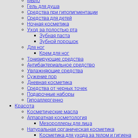
Мыло
Гель для душа
Средства при гипопигментации
Средства для детей
Ночная косметика
Уход за полостью рта
Зубная паста
Зубной порошок
Для ног
Крем для ног
Тонизирующие средства
Антибактериальное средство
Увлажняющие средства
Сужение пор
Дневная косметика
Средства от черных точек
Подарочные наборы
Гипоаллергенно
Красота
Косметические масла
Аппаратная косметология
Мезороллеры для лица
Натуральная органическая косметика
Косметика для ухода за телом и гигиена