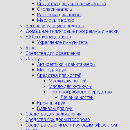
Средства для укрепления волос
Ополаскиватель
Расческа для волос
Масло для волос
Регенерирующие средства
Домашние пилинговые программы и маски
БАДы (нутрицевтика)
Укрепление иммунитета
Акне
Средства для осветления
Для рук
Антисептики и санитайзеры
Мыло для рук
Средства для ногтей
Масло для ногтей
Масло для кутикулы
Противогрибковое средство
Лечение ногтей
Крем для рук
Бальзам для рук
Средства для заживления
Средства при дерматопорозе
Cредства с депигментирующим эффектом