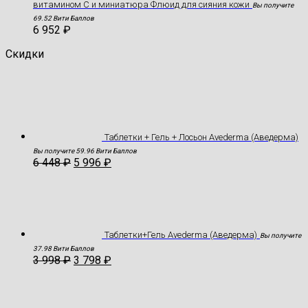
витамином С и миниатюра Флюид для сияния кожи
Вы получите
69.52 Вити Баллов
6 952
₽
Скидки
Таблетки + Гель + Лосьон Avederma (Аведерма)
Вы получите 59.96 Вити Баллов
6 448
₽
5 996
₽
Таблетки+Гель Avederma (Аведерма)
Вы получите
37.98 Вити Баллов
3 998
₽
3 798
₽