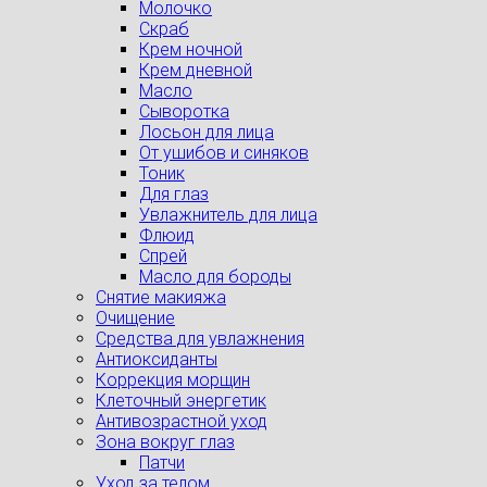
Молочко
Скраб
Крем ночной
Крем дневной
Масло
Сыворотка
Лосьон для лица
От ушибов и синяков
Тоник
Для глаз
Увлажнитель для лица
Флюид
Спрей
Масло для бороды
Снятие макияжа
Очищение
Средства для увлажнения
Антиоксиданты
Коррекция морщин
Клеточный энергетик
Антивозрастной уход
Зона вокруг глаз
Патчи
Уход за телом