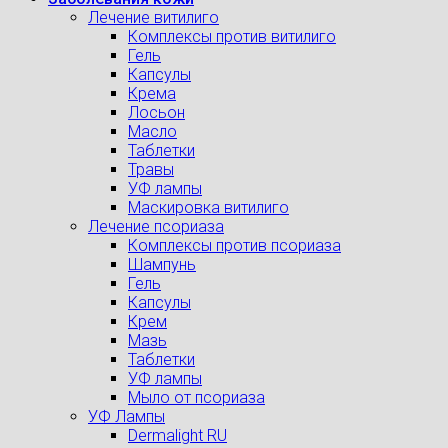
Лечение витилиго
Комплексы против витилиго
Гель
Капсулы
Крема
Лосьон
Масло
Таблетки
Травы
УФ лампы
Маскировка витилиго
Лечение псориаза
Комплексы против псориаза
Шампунь
Гель
Капсулы
Крем
Мазь
Таблетки
УФ лампы
Мыло от псориаза
УФ Лампы
Dermalight RU