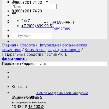
8 (800) 201 74 23
Искать:
8 (800) 201 74 23
24/7
+7 909 699-99-51
+7 (909) 699 99 51
@vitimed
Русский
Где моя посылка?
Главная
/
Красота
/
Натуральная органическая
косметика
/
Косметика для ухода за лицом
/
Натуральные средства против АКНЕ
Фильтровать
Похожие товары
Корзина пуста.
Корзина
Лампа Аведерма + гель Аведерма
Корзина пуста.
Оценка
5.00
из 5
Вы получите 131 Вити Баллов
13 489
₽
13 100
₽