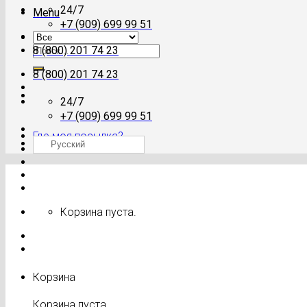
24/7
Menu
+7 (909) 699 99 51
Искать:
8 (800) 201 74 23
8 (800) 201 74 23
24/7
+7 (909) 699 99 51
Где моя посылка?
Русский
Корзина пуста.
Корзина
Корзина пуста.