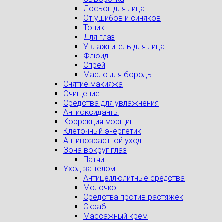
Лосьон для лица
От ушибов и синяков
Тоник
Для глаз
Увлажнитель для лица
Флюид
Спрей
Масло для бороды
Снятие макияжа
Очищение
Средства для увлажнения
Антиоксиданты
Коррекция морщин
Клеточный энергетик
Антивозрастной уход
Зона вокруг глаз
Патчи
Уход за телом
Антицеллюлитные средства
Молочко
Средства против растяжек
Скраб
Массажный крем