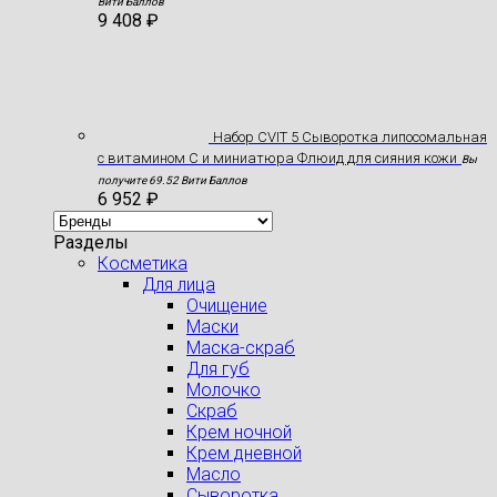
Вити Баллов
9 408
₽
Набор CVIT 5 Сыворотка липосомальная
с витамином С и миниатюра Флюид для сияния кожи
Вы
получите 69.52 Вити Баллов
6 952
₽
Разделы
Косметика
Для лица
Очищение
Маски
Маска-скраб
Для губ
Молочко
Скраб
Крем ночной
Крем дневной
Масло
Сыворотка