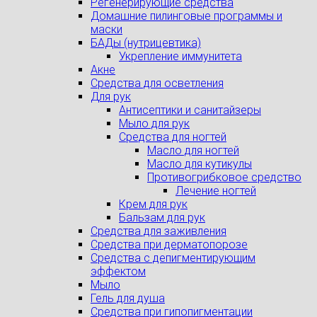
Регенерирующие средства
Домашние пилинговые программы и
маски
БАДы (нутрицевтика)
Укрепление иммунитета
Акне
Средства для осветления
Для рук
Антисептики и санитайзеры
Мыло для рук
Средства для ногтей
Масло для ногтей
Масло для кутикулы
Противогрибковое средство
Лечение ногтей
Крем для рук
Бальзам для рук
Средства для заживления
Средства при дерматопорозе
Cредства с депигментирующим
эффектом
Мыло
Гель для душа
Средства при гипопигментации