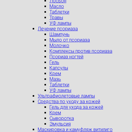
Лосьон
Масло
Таблетки
Травы
УФ лампы
Лечение псориаза
Шампунь
Мыло от псориаза
Молочко
Комплексы против псориаза
Псориаз ногтей
Гель
Капсулы
Крем
Мазь
Таблетки
УФ лампы
Ультрафиолетовые лампы
Средства по уходу за кожей
Гель для ухода за кожей
Крем
Сыворотка
Эмульсия
Маскировка и камуфляж витилиго