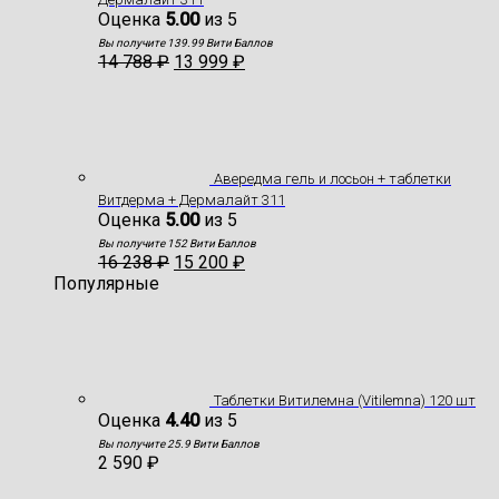
Оценка
5.00
из 5
Вы получите 139.99 Вити Баллов
14 788
₽
13 999
₽
Авередма гель и лосьон + таблетки
Витдерма + Дермалайт 311
Оценка
5.00
из 5
Вы получите 152 Вити Баллов
16 238
₽
15 200
₽
Популярные
Таблетки Витилемна (Vitilemna) 120 шт
Оценка
4.40
из 5
Вы получите 25.9 Вити Баллов
2 590
₽