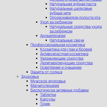
Натуральная зубная паста
Натуральные шелковые
зубные нити
Ополаскиватели полости рта
Уход за ребенком
Натуральные средства ухода
за ребенком
Ароматерапия
Натуральные свечи
Профессиональная косметика
Косметика для глаз и бровей
Антивозрастная косметика
Увлажняющие средства
Депигментирующие средства
Осветление и очищение
Защита от солнца
Здоровье
Мужское здоровье
Магнитотерапия
Биологически активные добавки
Таблетки
Капсулы
Тоник