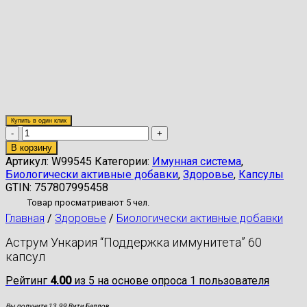
Купить в один клик
Количество
товара
В корзину
Аструм
Артикул:
W99545
Категории:
Имунная система
,
Ункария
Биологически активные добавки
,
Здоровье
,
Капсулы
"Поддержка
GTIN:
757807995458
иммунитета"
Товар просматривают 5 чел.
60
Главная
/
Здоровье
/
Биологически активные добавки
капсул
Аструм Ункария “Поддержка иммунитета” 60
капсул
Рейтинг
4.00
из 5 на основе опроса
1
пользователя
Вы получите 13.99 Вити Баллов