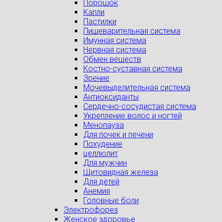
Порошок
Капли
Пастилки
Пищеварительная система
Имунная система
Нервная система
Обмен веществ
Костно-суставная система
Зрение
Мочевыделительная система
Антиоксиданты
Сердечно-сосудистая система
Укрепление волос и ногтей
Менопауза
Для почек и печени
Похудение
целлюлит
Для мужчин
Щитовидная железа
Для детей
Анемия
Головные боли
Электрофорез
Женское здоровье