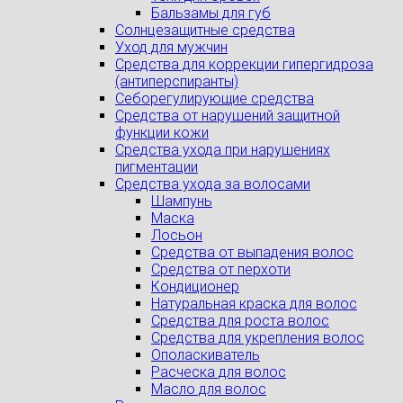
Бальзамы для губ
Солнцезащитные средства
Уход для мужчин
Средства для коррекции гипергидроза
(антиперспиранты)
Себорегулирующие средства
Средства от нарушений защитной
функции кожи
Средства ухода при нарушениях
пигментации
Средства ухода за волосами
Шампунь
Маска
Лосьон
Средства от выпадения волос
Средства от перхоти
Кондиционер
Натуральная краска для волос
Средства для роста волос
Средства для укрепления волос
Ополаскиватель
Расческа для волос
Масло для волос