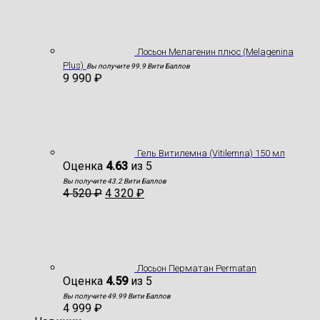
Лосьон Мелагенин плюс (Melagenina
Plus)
Вы получите 99.9 Вити Баллов
9 990
₽
Гель Витилемна (Vitilemna) 150 мл
Оценка
4.63
из 5
Вы получите 43.2 Вити Баллов
4 520
₽
4 320
₽
Лосьон Перматан Permatan
Оценка
4.59
из 5
Вы получите 49.99 Вити Баллов
4 999
₽