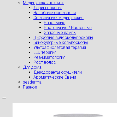
Медицинская техника
Ларингоскопы
Налобные осветители
Светильники медицинские
Напольные
Настольные / Настенные
Запасные лампы
Цифровые видеокольпоскопы
Бинокулярные кольпоскопы
Ультрафиолетовая терапия
LED терапия
Реаниматология
Рост волос
Для дома
Дезодоранты-осушители
Ароматические Свечи
sesderma
Разное