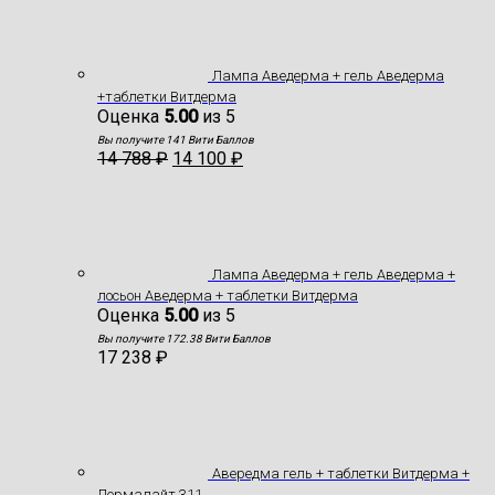
Лампа Аведерма + гель Аведерма
+таблетки Витдерма
Оценка
5.00
из 5
Вы получите 141 Вити Баллов
14 788
₽
14 100
₽
Лампа Аведерма + гель Аведерма +
лосьон Аведерма + таблетки Витдерма
Оценка
5.00
из 5
Вы получите 172.38 Вити Баллов
17 238
₽
Авередма гель + таблетки Витдерма +
Дермалайт 311