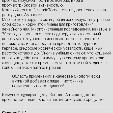
противовирусной, противобактериальной и
противогрибковой активностью.
Кошачий коготь (UncariaTomentosa) – древесная лиана,
растущая в Амазонии.
Многие века перуанские индейцы используют внутренние
слои коры и корни этой лианы для приготовления
лечебного чая. Многочисленные исследования, начатые в
70–е годы прошлого века подтвердили, что кошачий
коготь может успешно использоваться в качестве
вспомогательного средства при артритах, бурсите,
герпесе, синдроме хронической усталости, кишечных
расстройствах и др. Многие учёные считают, что кошачий
коготь по действию на иммунную систему превосходит
эхинацею, а также применяемые в восточной медицине
грибы шитаке, маитаке и рейши.
Область применения: в качестве биологически
активной добавки к пище – источника
полифенольных соединений.
Иммуномодулирующее действие. Антиоксидантное,
противовоспалительное и противовирусное средство.
Страна:
США