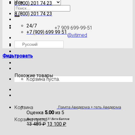
8 (800) 201 74 23
Искать:
8 (800) 201 74 23
24/7
+7 909 699-99-51
+7 (909) 699 99 51
@vitimed
Русский
Где моя посылка?
Фильтровать
Похожие товары
Корзина пуста.
Корзина
Лампа Аведерма + гель Аведерма
Оценка
5.00
из 5
Корзина пуста.
Вы получите 131 Вити Баллов
13 489
₽
13 100
₽