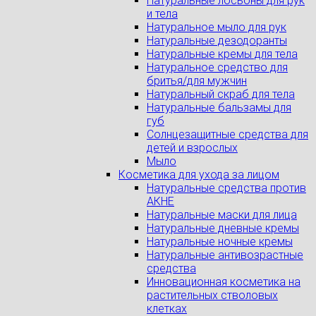
Натуральные лосьоны для рук
и тела
Натуральное мыло для рук
Натуральные дезодоранты
Натуральные кремы для тела
Натуральное средство для
бритья/для мужчин
Натуральный скраб для тела
Натуральные бальзамы для
губ
Солнцезащитные средства для
детей и взрослых
Мыло
Косметика для ухода за лицом
Натуральные средства против
АКНЕ
Натуральные маски для лица
Натуральные дневные кремы
Натуральные ночные кремы
Натуральные антивозрастные
средства
Инновационная косметика на
растительных стволовых
клетках