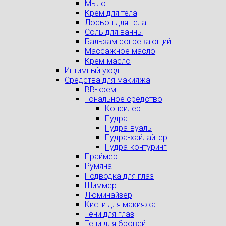
Мыло
Крем для тела
Лосьон для тела
Соль для ванны
Бальзам согревающий
Массажное масло
Крем-масло
Интимный уход
Средства для макияжа
BB-крем
Тональное средство
Консилер
Пудра
Пудра-вуаль
Пудра-хайлайтер
Пудра-контуринг
Праймер
Румяна
Подводка для глаз
Шиммер
Люминайзер
Кисти для макияжа
Тени для глаз
Тени для бровей