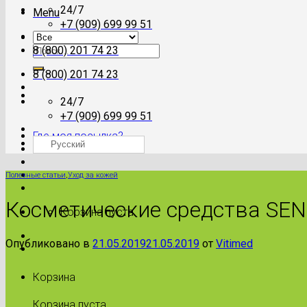
24/7
Menu
+7 (909) 699 99 51
Искать:
8 (800) 201 74 23
8 (800) 201 74 23
24/7
+7 (909) 699 99 51
Где моя посылка?
Русский
Полезные статьи
,
Уход за кожей
Косметические средства SE
Корзина пуста.
Опубликовано в
21.05.2019
21.05.2019
от
Vitimed
Корзина
Корзина пуста.