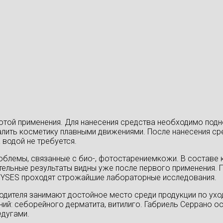
той применения. Для нанесения средства необходимо подне
далить косметику плавными движениями. После нанесения ср
 водой не требуется.
блемы, связанные с био-, фотостарениемкожи. В составе 
ельные результаты видны уже после первого применения. П
NSYSES проходят строжайшие лабораторные исследования.
дителя занимают достойное место среди продукции по ухо
ий: себорейного дерматита, витилиго. Габриель Серрано ос
едугами.