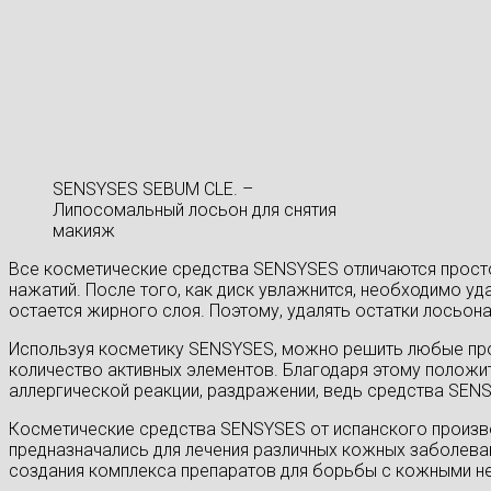
SENSYSES SEBUM CLE. –
Липосомальный лосьон для снятия
макияж
Все косметические средства SENSYSES отличаются просто
нажатий. После того, как диск увлажнится, необходимо у
остается жирного слоя. Поэтому, удалять остатки лосьона
Используя косметику SENSYSES, можно решить любые про
количество активных элементов. Благодаря этому положит
аллергической реакции, раздражении, ведь средства SE
Косметические средства SENSYSES от испанского произво
предназначались для лечения различных кожных заболеван
создания комплекса препаратов для борьбы с кожными н