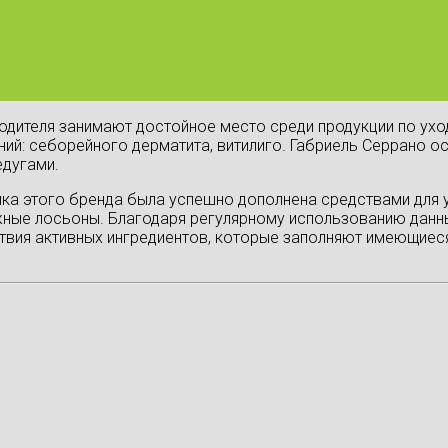
одителя занимают достойное место среди продукции по ух
ий: себорейного дерматита, витилиго. Габриель Серрано ос
едугами.
а этого бренда была успешно дополнена средствами для у
ожные лосьоны. Благодаря регулярному использованию данн
твия активных ингредиентов, которые заполняют имеющиеся