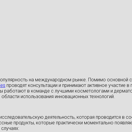
популярность на международном рынке. Помимо основной с
ies
проводят консультации и принимают активное участие в
ы работают в команде с лучшими косметологами и дермато
в области использования инновационных технологий.
сследовательскую деятельность, которая проводится в соо
ссные продукты, которые практически моментально появляю
случаях: