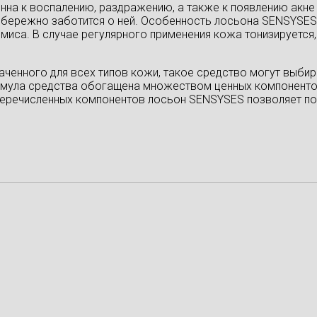
онна к воспалению, раздражению, а также к появлению акн
е бережно заботится о ней. Особенность лосьона SENSYSES 
миса. В случае регулярного применения кожа тонизируется,
аченного для всех типов кожи, такое средство могут выби
рмула средства обогащена множеством ценных компонентов 
я перечисленных компонентов лосьон SENSYSES позволяет по