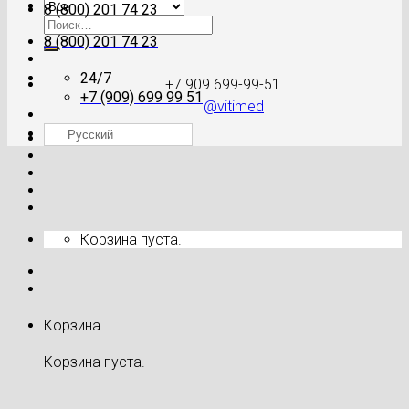
8 (800) 201 74 23
Искать:
8 (800) 201 74 23
24/7
+7 909 699-99-51
+7 (909) 699 99 51
@vitimed
Русский
Где моя посылка?
Корзина пуста.
Корзина
Корзина пуста.