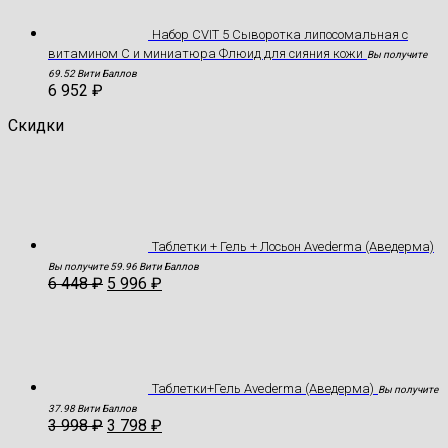
Набор CVIT 5 Сыворотка липосомальная с
витамином С и миниатюра Флюид для сияния кожи
Вы получите
69.52 Вити Баллов
6 952
₽
Скидки
Таблетки + Гель + Лосьон Avederma (Аведерма)
Вы получите 59.96 Вити Баллов
6 448
₽
5 996
₽
Таблетки+Гель Avederma (Аведерма)
Вы получите
37.98 Вити Баллов
3 998
₽
3 798
₽