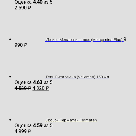
Оценка
4.40
из 5
2 590
₽
9
Лосьон Мелагенин плюс (Melagenina Plus)
990
₽
Гель Витилемна (Vitilemna) 150 мл
Оценка
4.63
из 5
4 520
₽
4 320
₽
Лосьон Перматан Permatan
Оценка
4.59
из 5
4 999
₽