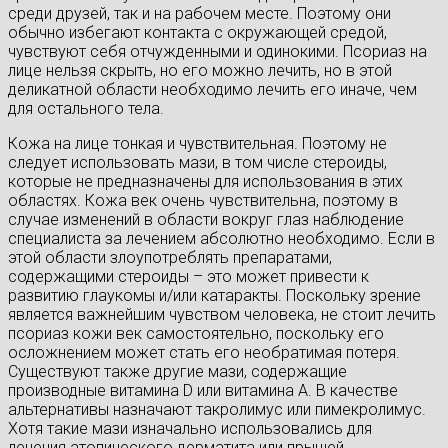
среди друзей, так и на рабочем месте. Поэтому они
обычно избегают контакта с окружающей средой,
чувствуют себя отчужденными и одинокими. Псориаз на
лице нельзя скрыть, но его можно лечить, но в этой
деликатной области необходимо лечить его иначе, чем
для остального тела.
Кожа на лице тонкая и чувствительная. Поэтому не
следует использовать мази, в том числе стероиды,
которые не предназначены для использования в этих
областях. Кожа век очень чувствительна, поэтому в
случае изменений в области вокруг глаз наблюдение
специалиста за лечением абсолютно необходимо. Если в
этой области злоупотреблять препаратами,
содержащими стероиды – это может привести к
развитию глаукомы и/или катаракты. Поскольку зрение
является важнейшим чувством человека, не стоит лечить
псориаз кожи век самостоятельно, поскольку его
осложнением может стать его необратимая потеря.
Существуют также другие мази, содержащие
производные витамина D или витамина А. В качестве
альтернативы назначают такролимус или пимекролимус.
Хотя такие мази изначально использовались для
лечения атопического дерматита или прыщей.