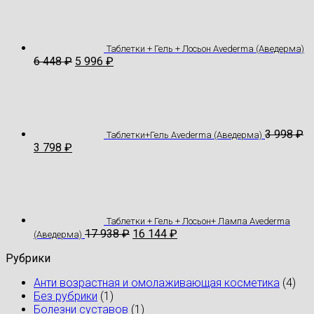
Таблетки + Гель + Лосьон Avederma (Аведерма)
6 448
₽
5 996
₽
3 998
₽
Таблетки+Гель Avederma (Аведерма)
3 798
₽
Таблетки + Гель + Лосьон+ Лампа Avederma
17 938
₽
16 144
₽
(Аведерма)
Рубрики
Анти возрастная и омолаживающая косметика
(4)
Без рубрики
(1)
Болезни суставов
(1)