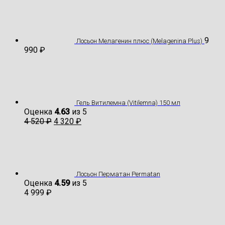
9
Лосьон Мелагенин плюс (Melagenina Plus)
990
₽
Гель Витилемна (Vitilemna) 150 мл
Оценка
4.63
из 5
4 520
₽
4 320
₽
Лосьон Перматан Permatan
Оценка
4.59
из 5
4 999
₽