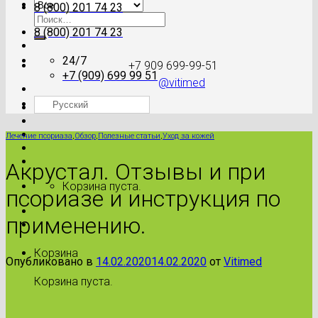
8 (800) 201 74 23
Искать:
8 (800) 201 74 23
24/7
+7 909 699-99-51
+7 (909) 699 99 51
@vitimed
Русский
Где моя посылка?
Лечение псориаза
,
Обзор
,
Полезные статьи
,
Уход за кожей
Акрустал. Отзывы и при
Корзина пуста.
псориазе и инструкция по
применению.
Корзина
Опубликовано в
14.02.2020
14.02.2020
от
Vitimed
Корзина пуста.