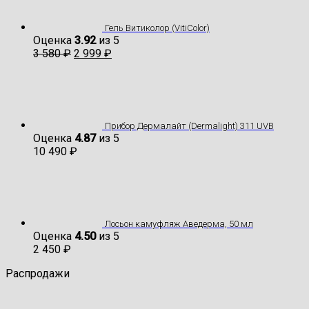
Гель Витиколор (VitiColor)
Оценка
3.92
из 5
3 580
₽
2 999
₽
Прибор Дермалайт (Dermalight) 311 UVB
Оценка
4.87
из 5
10 490
₽
Лосьон камуфляж Аведерма, 50 мл
Оценка
4.50
из 5
2 450
₽
Распродажи