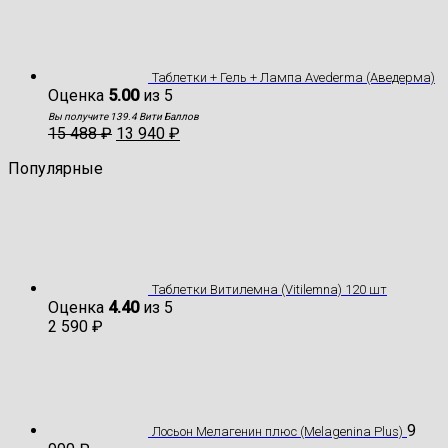
Таблетки + Гель + Лампа Avederma (Аведерма)
Оценка
5.00
из 5
Вы получите 139.4 Вити Баллов
15 488
₽
13 940
₽
Популярные
Таблетки Витилемна (Vitilemna) 120 шт
Оценка
4.40
из 5
2 590
₽
9
Лосьон Мелагенин плюс (Melagenina Plus)