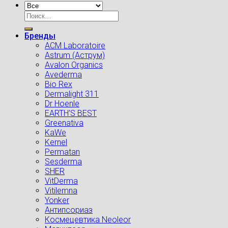
Искать:
Бренды
ACM Laboratoire
Astrum (Аструм)
Avalon Organics
Avederma
Bio Rex
Dermalight 311
Dr Hoenle
EARTH’S BEST
Greenativa
KaWe
Kernel
Permatan
Sesderma
SHER
VitDerma
Vitilemna
Yonker
Антипсориаз
Космецевтика Neoleor