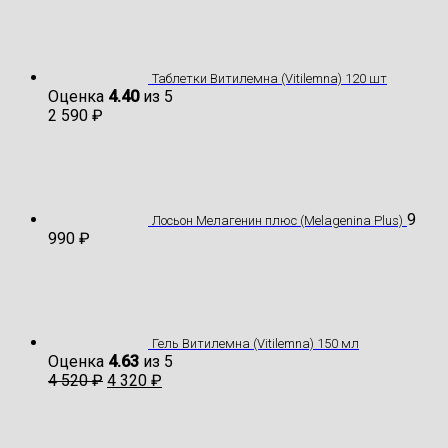
Таблетки Витилемна (Vitilemna) 120 шт
Оценка
4.40
из 5
2 590
₽
9
Лосьон Мелагенин плюс (Melagenina Plus)
990
₽
Гель Витилемна (Vitilemna) 150 мл
Оценка
4.63
из 5
4 520
₽
4 320
₽