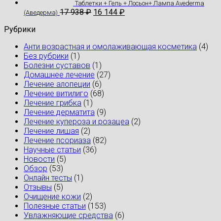
Таблетки + Гель + Лосьон+ Лампа Avederma
17 938
₽
16 144
₽
(Аведерма)
Рубрики
Анти возрастная и омолаживающая косметика
(4)
Без рубрики
(1)
Болезни суставов
(1)
Домашнее лечение
(27)
Лечение алопеции
(6)
Лечение витилиго
(68)
Лечение грибка
(1)
Лечение дерматита
(9)
Лечение купероза и розацеа
(2)
Лечение лишая
(2)
Лечение псориаза
(82)
Научные статьи
(36)
Новости
(5)
Обзор
(53)
Онлайн тесты
(1)
Отзывы
(5)
Очищение кожи
(2)
Полезные статьи
(153)
Увлажняющие средства
(6)