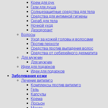
Крем для рук
Гели для душа
Солнцезащитные средства для тела
Средства для интимной гигиены
Скраб для тела
Ночной уход
Дезодорант
Волосы
Уход за кожей головы и волосами
Против перхоти
Средства против выпадения волос
Средства от себерейного дерматита
Для мужчин
Для мужчин
Идеи для подарков
Идеи для подарков
Заболевания кожи
Лечение витилиго
Комплексы против витилиго
Гель
Капсулы
Крема
Лосьон
Масло