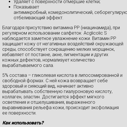
Удаляет с поверхности отмершие клетки;
Показывает
антимикробный, комедонолитический, себорегулиру
отбеливающий эффект.
Благодаря присутствию витамина РР (ниацинамида), при
регулярном использовании салфеток Acglicolic S
наблюдается заметное увлажнение кожи. Витамин РР
защищает кожу от негативных воздействий окружающей
среды, способствует сокращению мелких морщинок,
избавляет от постакне, акне, пигментации и других
кожных дефектов, нормализует количество
вырабатываемого сала.
5% состава – гликолевая кислота в липосомированной и
свободной формах. С ней кожа возвращает себе
здоровый и сияющий вид, начинает активно
вырабатывать собственную гиалуроновую кислоту,
коллаген, эластин. Достигается эффект мягкого
осветления и отшелушивания, выраженного
выравнивания рельефа кожи, происходит эксфолиация
ее поверхности.
Как использовать?