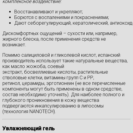
комплексное воздействие:
Восстанавливают и укрепляют;
Борются с воспалениями и покраснениями;
Дают себорегулирующий, кератолический, антиоксид
Дискомфортных ощущений – сухости или, например,
жирного блеска, после применения средств не
возникает.
Помимо салициловой и гликолевой кислот, испанский
производитель использует такие натуральные вещества,
как масло жожоба, соевый
экстракт, босвеллиевые кислоты, растительные
стволовые клетки, витамины групп С и РР,
ретинол, церамиды, эрготионеин (не все перечисленные
компоненты могут быть применены в одном средстве,
состав необходимо уточнять). Для наиболее полного и
глубокого проникновения в кожу вещества
подвергаются инкапсулированию в липосомы
(технология NANOTECH).
Увлажняющий гель