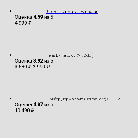
Лосьон Перматан Permatan
Оценка
4.59
из 5
4 999
₽
Гель Витиколор (VitiColor)
Оценка
3.92
из 5
3 580
₽
2 999
₽
Прибор Дермалайт (Dermalight) 311 UVB
Оценка
4.87
из 5
10 490
₽