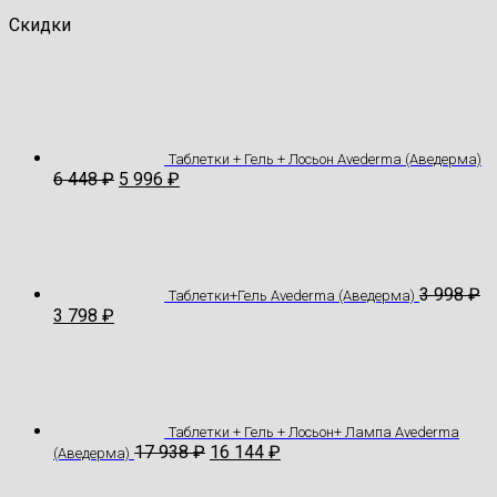
Скидки
Таблетки + Гель + Лосьон Avederma (Аведерма)
6 448
₽
5 996
₽
3 998
₽
Таблетки+Гель Avederma (Аведерма)
3 798
₽
Таблетки + Гель + Лосьон+ Лампа Avederma
17 938
₽
16 144
₽
(Аведерма)