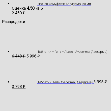
Лосьон камуфляж Аведерма, 50 мл
Оценка
4.50
из 5
2 450
₽
Распродажи
Таблетки + Гель + Лосьон Avederma (Аведерма)
6 448
₽
5 996
₽
3 998
₽
Таблетки+Гель Avederma (Аведерма)
3 798
₽