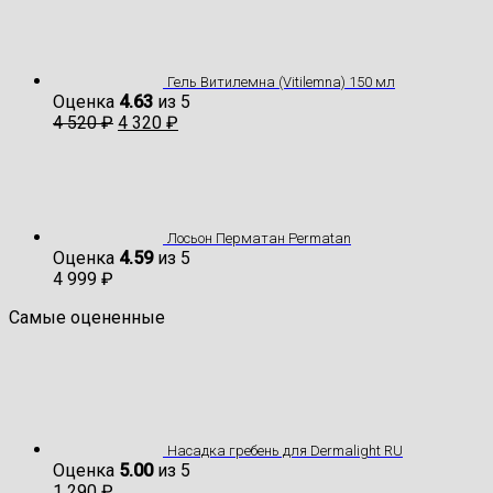
Гель Витилемна (Vitilemna) 150 мл
Оценка
4.63
из 5
4 520
₽
4 320
₽
Лосьон Перматан Permatan
Оценка
4.59
из 5
4 999
₽
Самые оцененные
Насадка гребень для Dermalight RU
Оценка
5.00
из 5
1 290
₽