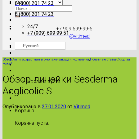
8 (800) 201 74 23
Искать:
8 (800) 201 74 23
24/7
+7 909 699-99-51
+7 (909) 699 99 51
@vitimed
Русский
Где моя посылка?
Обзор
,
Анти возрастная и омолаживающая косметика
,
Полезные статьи
,
Уход за
кожей
Обзор линейки Sesderma
Корзина пуста.
Acglicolic S
Опубликовано в
27.01.2020
от
Vitimed
Корзина
Корзина пуста.