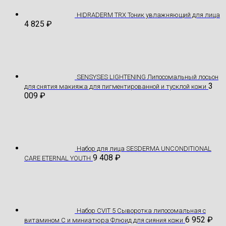
HIDRADERM TRX Тоник увлажняющий для лица
4 825
₽
SENSYSES LIGHTENING Липосомальный лосьон
3
для снятия макияжа для пигментированной и тусклой кожи
009
₽
Hабор для лица SESDERMA UNCONDITIONAL
9 408
₽
CARE ETERNAL YOUTH
Набор CVIT 5 Сыворотка липосомальная с
6 952
₽
витамином С и миниатюра Флюид для сияния кожи