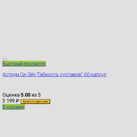
Быстрый просмотр
Аструм Си-Эйч “Гибкость суставов” 60 капсул
Оценка
5.00
из 5
3 199
₽
Купить в один клик
В корзину