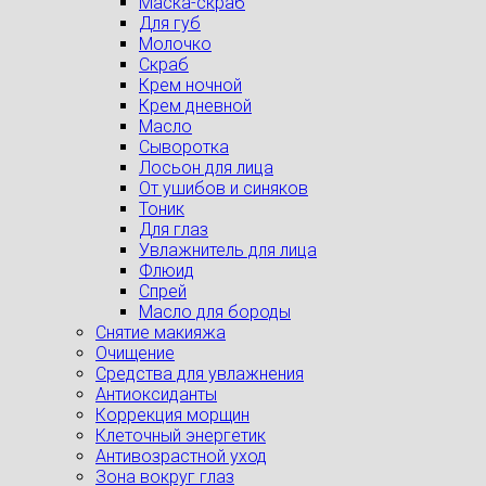
Маска-скраб
Для губ
Молочко
Скраб
Крем ночной
Крем дневной
Масло
Сыворотка
Лосьон для лица
От ушибов и синяков
Тоник
Для глаз
Увлажнитель для лица
Флюид
Спрей
Масло для бороды
Снятие макияжа
Очищение
Средства для увлажнения
Антиоксиданты
Коррекция морщин
Клеточный энергетик
Антивозрастной уход
Зона вокруг глаз