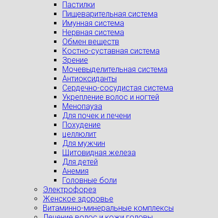
Пастилки
Пищеварительная система
Имунная система
Нервная система
Обмен веществ
Костно-суставная система
Зрение
Мочевыделительная система
Антиоксиданты
Сердечно-сосудистая система
Укрепление волос и ногтей
Менопауза
Для почек и печени
Похудение
целлюлит
Для мужчин
Щитовидная железа
Для детей
Анемия
Головные боли
Электрофорез
Женское здоровье
Витаминно-минеральные комплексы
Лечение волос и кожи головы