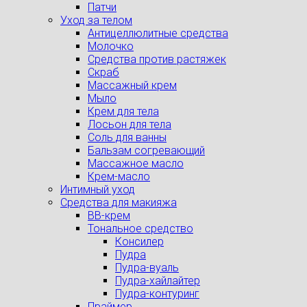
Патчи
Уход за телом
Антицеллюлитные средства
Молочко
Средства против растяжек
Скраб
Массажный крем
Мыло
Крем для тела
Лосьон для тела
Соль для ванны
Бальзам согревающий
Массажное масло
Крем-масло
Интимный уход
Средства для макияжа
BB-крем
Тональное средство
Консилер
Пудра
Пудра-вуаль
Пудра-хайлайтер
Пудра-контуринг
Праймер