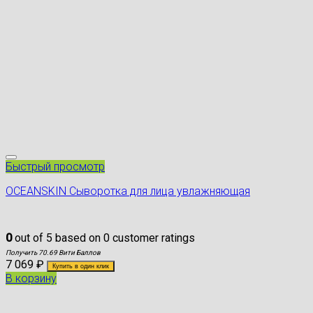
Быстрый просмотр
OCEANSKIN Сыворотка для лица увлажняющая
0
out of
5
based on
0
customer ratings
Получить 70.69 Вити Баллов
7 069
₽
Купить в один клик
В корзину