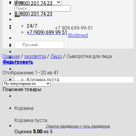
8 (800) 201 74 23
Искать:
8 (800) 201 74 23
24/7
+7 909 699-99-51
+7 (909) 699 99 51
@vitimed
Русский
Где моя посылка?
Главная
/
sesderma
/
Лицо
/
Сыворотки для лица
Фильтровать
Отображение 1–20 из 41
Корзина пуста.
Похожие товары
Корзина
Корзина пуста.
Лампа Аведерма + гель Аведерма
Оценка
5.00
из 5