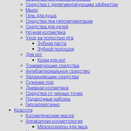
Cредства с депигментирующим эффектом
Мыло
Гель для душа
Средства при гипопигментации
Средства для детей
Ночная косметика
Уход за полостью рта
Зубная паста
Зубной порошок
Для ног
Крем для ног
Тонизирующие средства
Антибактериальное средство
Увлажняющие средства
Сужение пор
Дневная косметика
Средства от черных точек
Подарочные наборы
Гипоаллергенно
Красота
Косметические масла
Аппаратная косметология
Мезороллеры для лица