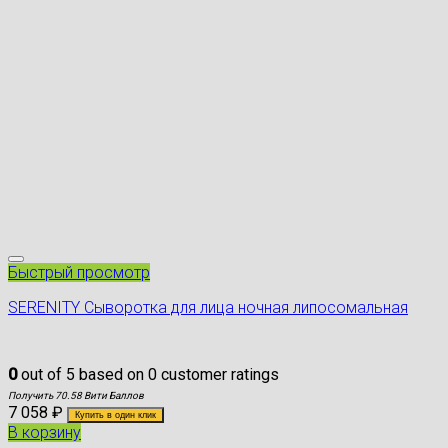
Быстрый просмотр
SERENITY Сыворотка для лица ночная липосомальная
0
out of
5
based on
0
customer ratings
Получить 70.58 Вити Баллов
7 058
₽
Купить в один клик
В корзину