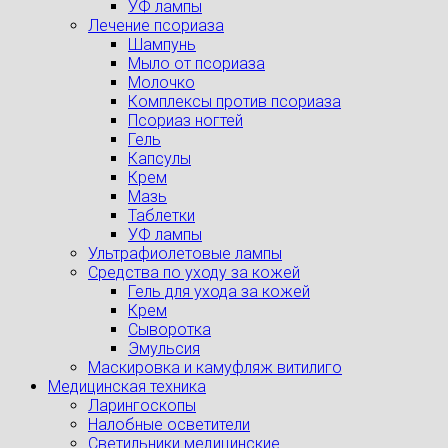
УФ лампы
Лечение псориаза
Шампунь
Мыло от псориаза
Молочко
Комплексы против псориаза
Псориаз ногтей
Гель
Капсулы
Крем
Мазь
Таблетки
УФ лампы
Ультрафиолетовые лампы
Средства по уходу за кожей
Гель для ухода за кожей
Крем
Сыворотка
Эмульсия
Маскировка и камуфляж витилиго
Медицинская техника
Ларингоскопы
Налобные осветители
Светильники медицинские