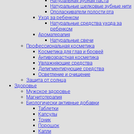
Натуральная зубная паста
Натуральные шелковые зубные нити
Ополаскиватели полости рта
Уход за ребенком
Натуральные средства ухода за
ребенком
Ароматерапия
Натуральные свечи
Профессиональная косметика
Косметика для глаз и бровей
Антивозрастная косметика
Увлажняющие средства
Депигментирующие средства
Осветление и очищение
Защита от солнца
Здоровье
Мужское здоровье
Магнитотерапия
Биологически активные добавки
Таблетки
Капсулы
Тоник
Порошок
Капли