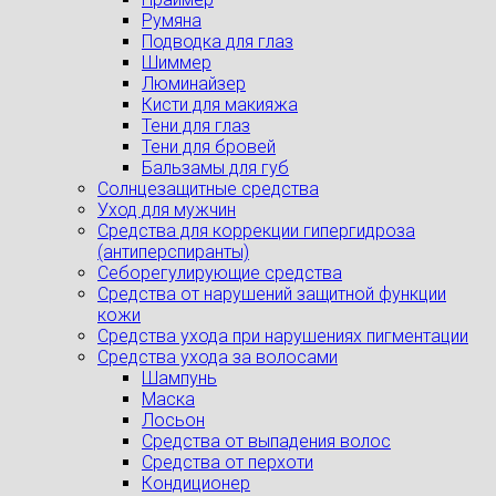
Румяна
Подводка для глаз
Шиммер
Люминайзер
Кисти для макияжа
Тени для глаз
Тени для бровей
Бальзамы для губ
Солнцезащитные средства
Уход для мужчин
Средства для коррекции гипергидроза
(антиперспиранты)
Себорегулирующие средства
Средства от нарушений защитной функции
кожи
Средства ухода при нарушениях пигментации
Средства ухода за волосами
Шампунь
Маска
Лосьон
Средства от выпадения волос
Средства от перхоти
Кондиционер