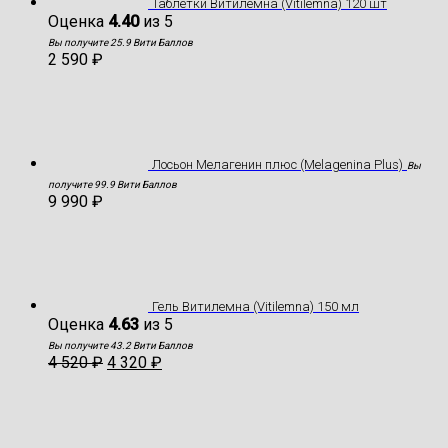
Таблетки Витилемна (Vitilemna) 120 шт
Оценка
4.40
из 5
Вы получите 25.9 Вити Баллов
2 590
₽
Лосьон Мелагенин плюс (Melagenina Plus)
Вы
получите 99.9 Вити Баллов
9 990
₽
Гель Витилемна (Vitilemna) 150 мл
Оценка
4.63
из 5
Вы получите 43.2 Вити Баллов
4 520
₽
4 320
₽