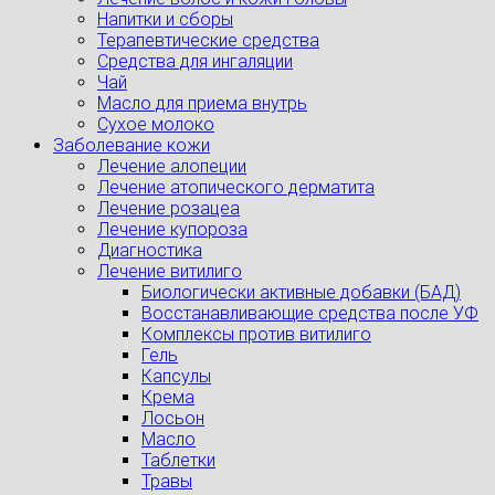
Напитки и сборы
Терапевтические средства
Средства для ингаляции
Чай
Масло для приема внутрь
Сухое молоко
Заболевание кожи
Лечение алопеции
Лечение атопического дерматита
Лечение розацеа
Лечение купороза
Диагностика
Лечение витилиго
Биологически активные добавки (БАД)
Восстанавливающие средства после УФ
Комплексы против витилиго
Гель
Капсулы
Крема
Лосьон
Масло
Таблетки
Травы