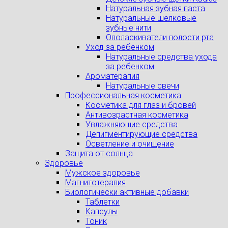
Натуральная зубная паста
Натуральные шелковые
зубные нити
Ополаскиватели полости рта
Уход за ребенком
Натуральные средства ухода
за ребенком
Ароматерапия
Натуральные свечи
Профессиональная косметика
Косметика для глаз и бровей
Антивозрастная косметика
Увлажняющие средства
Депигментирующие средства
Осветление и очищение
Защита от солнца
Здоровье
Мужское здоровье
Магнитотерапия
Биологически активные добавки
Таблетки
Капсулы
Тоник