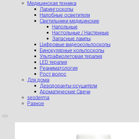
Медицинская техника
Ларингоскопы
Налобные осветители
Светильники медицинские
Напольные
Настольные / Настенные
Запасные лампы
Цифровые видеокольпоскопы
Бинокулярные кольпоскопы
Ультрафиолетовая терапия
LED терапия
Реаниматология
Рост волос
Для дома
Дезодоранты-осушители
Ароматические Свечи
sesderma
Разное