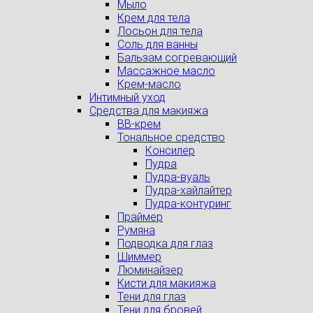
Мыло
Крем для тела
Лосьон для тела
Соль для ванны
Бальзам согревающий
Массажное масло
Крем-масло
Интимный уход
Средства для макияжа
BB-крем
Тональное средство
Консилер
Пудра
Пудра-вуаль
Пудра-хайлайтер
Пудра-контуринг
Праймер
Румяна
Подводка для глаз
Шиммер
Люминайзер
Кисти для макияжа
Тени для глаз
Тени для бровей