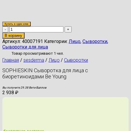
Купить в один клик
Количество
товара
В корзину
SOPHIESKIN
Артикул:
40007191
Категории:
Лицо
,
Сыворотки
,
Сыворотка
Сыворотки для лица
для
Товар просматривают 1 чел.
лица
Главная
/
sesderma
/
Лицо
/
Сыворотки
с
биоретиноидами
SOPHIESKIN Сыворотка для лица с
Be
биоретиноидами Be Young
Young
Вы получите 29.38 Вити Баллов
2 938
₽