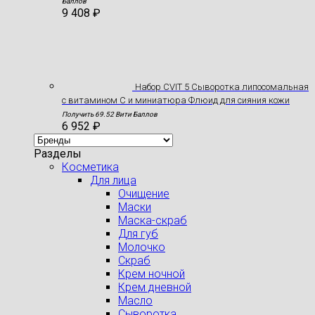
Баллов
9 408
₽
Набор CVIT 5 Сыворотка липосомальная
с витамином С и миниатюра Флюид для сияния кожи
Получить 69.52 Вити Баллов
6 952
₽
Разделы
Косметика
Для лица
Очищение
Маски
Маска-скраб
Для губ
Молочко
Скраб
Крем ночной
Крем дневной
Масло
Сыворотка