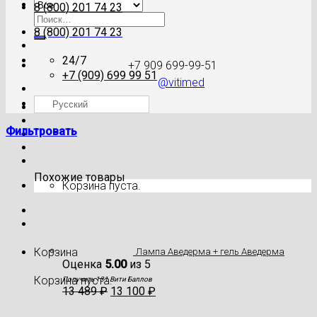
8 (800) 201 74 23
Искать:
8 (800) 201 74 23
24/7
+7 909 699-99-51
+7 (909) 699 99 51
@vitimed
Русский
Где моя посылка?
Фильтровать
Похожие товары
Корзина пуста.
Корзина
Лампа Аведерма + гель Аведерма
Оценка
5.00
из 5
Корзина пуста.
Получить 131 Вити Баллов
13 489
₽
13 100
₽