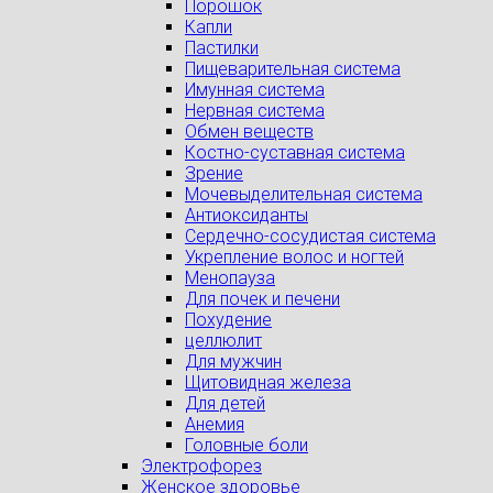
Порошок
Капли
Пастилки
Пищеварительная система
Имунная система
Нервная система
Обмен веществ
Костно-суставная система
Зрение
Мочевыделительная система
Антиоксиданты
Сердечно-сосудистая система
Укрепление волос и ногтей
Менопауза
Для почек и печени
Похудение
целлюлит
Для мужчин
Щитовидная железа
Для детей
Анемия
Головные боли
Электрофорез
Женское здоровье