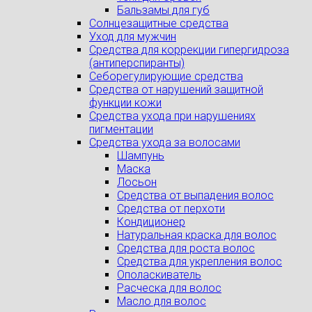
Бальзамы для губ
Солнцезащитные средства
Уход для мужчин
Средства для коррекции гипергидроза
(антиперспиранты)
Себорегулирующие средства
Средства от нарушений защитной
функции кожи
Средства ухода при нарушениях
пигментации
Средства ухода за волосами
Шампунь
Маска
Лосьон
Средства от выпадения волос
Средства от перхоти
Кондиционер
Натуральная краска для волос
Средства для роста волос
Средства для укрепления волос
Ополаскиватель
Расческа для волос
Масло для волос