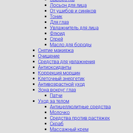
Лосьон для лица
От ушибов и синяков
Тоник
Для глаз
Увлажнитель для лица
Флюид
Спрей
Масло для бороды
Снятие макияжа
Очищение
Средства для увлажнения
Антиоксиданты
Коррекция морщин
Клеточный энергетик
Антивозрастной уход
Зона вокруг глаз
Патчи
Уход за телом
Антицеллюлитные средства
Молочко
Средства против растяжек
Скраб
Массажный крем