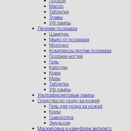
Лосьон
Масло
Таблетки
Травы
УФ лампы
Лечение псориаза
Шампунь
Мыло от псориаза
Молочко
Комплексы против псориаза
Псориаз ногтей
Гель
Капсулы
Крем
Мазь
Таблетки
УФ лампы
Ультрафиолетовые лампы
Средства по уходу за кожей
Гель для ухода за кожей
Крем
Сыворотка
Эмульсия
Маскировка и камуфляж витилиго