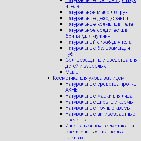
Натуральные лосьоны для рук
и тела
Натуральное мыло для рук
Натуральные дезодоранты
Натуральные кремы для тела
Натуральное средство для
бритья/для мужчин
Натуральный скраб для тела
Натуральные бальзамы для
губ
Солнцезащитные средства для
детей и взрослых
Мыло
Косметика для ухода за лицом
Натуральные средства против
АКНЕ
Натуральные маски для лица
Натуральные дневные кремы
Натуральные ночные кремы
Натуральные антивозрастные
средства
Инновационная косметика на
растительных стволовых
клетках