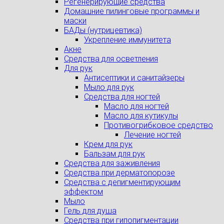
Регенерирующие средства
Домашние пилинговые программы и
маски
БАДы (нутрицевтика)
Укрепление иммунитета
Акне
Средства для осветления
Для рук
Антисептики и санитайзеры
Мыло для рук
Средства для ногтей
Масло для ногтей
Масло для кутикулы
Противогрибковое средство
Лечение ногтей
Крем для рук
Бальзам для рук
Средства для заживления
Средства при дерматопорозе
Cредства с депигментирующим
эффектом
Мыло
Гель для душа
Средства при гипопигментации