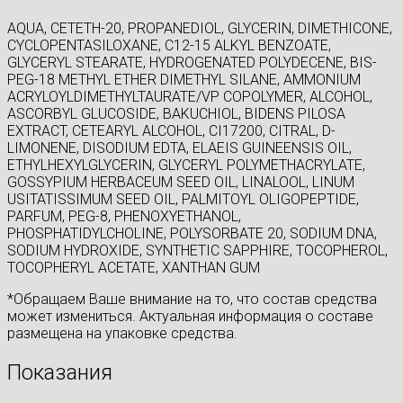
AQUA, CETETH-20, PROPANEDIOL, GLYCERIN, DIMETHICONE,
CYCLOPENTASILOXANE, C12-15 ALKYL BENZOATE,
GLYCERYL STEARATE, HYDROGENATED POLYDECENE, BIS-
PEG-18 METHYL ETHER DIMETHYL SILANE, AMMONIUM
ACRYLOYLDIMETHYLTAURATE/VP COPOLYMER, ALCOHOL,
ASCORBYL GLUCOSIDE, BAKUCHIOL, BIDENS PILOSA
EXTRACT, CETEARYL ALCOHOL, CI17200, CITRAL, D-
LIMONENE, DISODIUM EDTA, ELAEIS GUINEENSIS OIL,
ETHYLHEXYLGLYCERIN, GLYCERYL POLYMETHACRYLATE,
GOSSYPIUM HERBACEUM SEED OIL, LINALOOL, LINUM
USITATISSIMUM SEED OIL, PALMITOYL OLIGOPEPTIDE,
PARFUM, PEG-8, PHENOXYETHANOL,
PHOSPHATIDYLCHOLINE, POLYSORBATE 20, SODIUM DNA,
SODIUM HYDROXIDE, SYNTHETIC SAPPHIRE, TOCOPHEROL,
TOCOPHERYL ACETATE, XANTHAN GUM
*Обращаем Ваше внимание на то, что состав средства
может измениться. Актуальная информация о составе
размещена на упаковке средства.
Показания