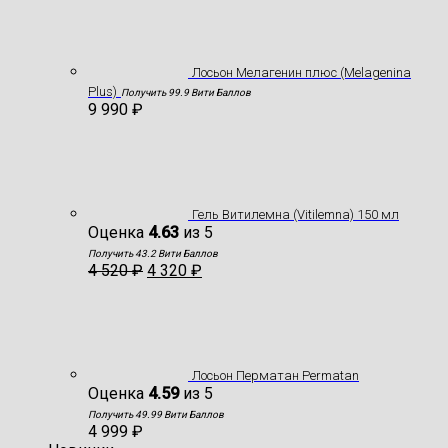
Лосьон Мелагенин плюс (Melagenina
Plus)
Получить 99.9 Вити Баллов
9 990
₽
Гель Витилемна (Vitilemna) 150 мл
Оценка
4.63
из 5
Получить 43.2 Вити Баллов
4 520
₽
4 320
₽
Лосьон Перматан Permatan
Оценка
4.59
из 5
Получить 49.99 Вити Баллов
4 999
₽