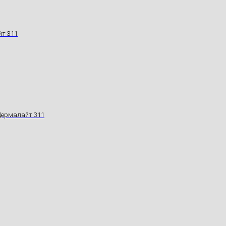
йт 311
 Дермалайт 311