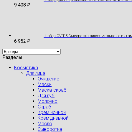
9 408
₽
Набор CVIT 5 Сыворотка липосомальная с вита
6 952
₽
Разделы
Косметика
Для лица
Очищение
Маски
Маска-скраб
Для губ
Молочко
Скраб
Крем ночной
Крем дневной
Масло
Сыворотка