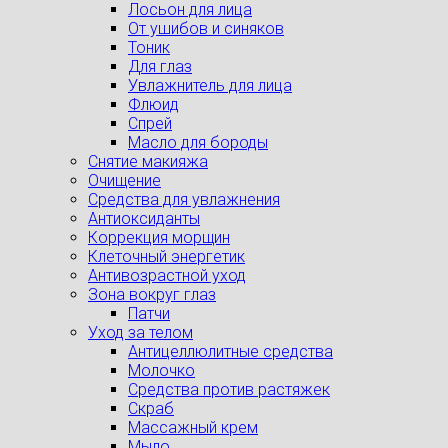
Лосьон для лица
От ушибов и синяков
Тоник
Для глаз
Увлажнитель для лица
Флюид
Спрей
Масло для бороды
Снятие макияжа
Очищение
Средства для увлажнения
Антиоксиданты
Коррекция морщин
Клеточный энергетик
Антивозрастной уход
Зона вокруг глаз
Патчи
Уход за телом
Антицеллюлитные средства
Молочко
Средства против растяжек
Скраб
Массажный крем
Мыло