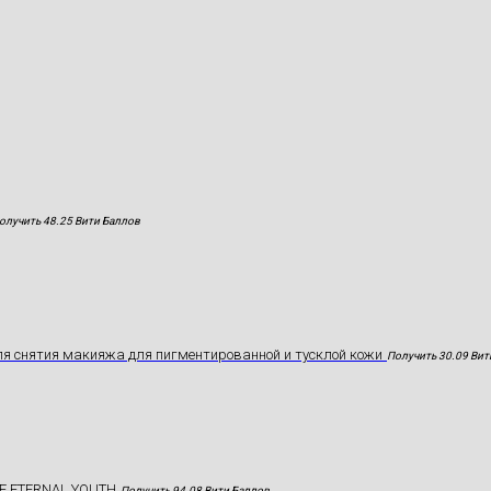
олучить 48.25 Вити Баллов
я снятия макияжа для пигментированной и тусклой кожи
Получить 30.09 Вит
E ETERNAL YOUTH
Получить 94.08 Вити Баллов