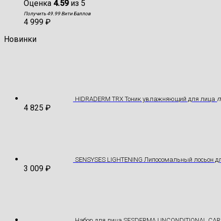
Оценка
4.59
из 5
Получить 49.99 Вити Баллов
4 999
₽
Новинки
HIDRADERM TRX Тоник увлажняющий для лица
П
4 825
₽
SENSYSES LIGHTENING Липосомальный лосьон дл
3 009
₽
Hабор для лица SESDERMA UNCONDITIONAL CAR