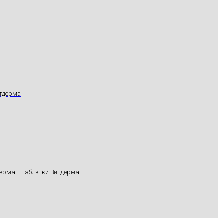
итдерма
дерма + таблетки Витдерма