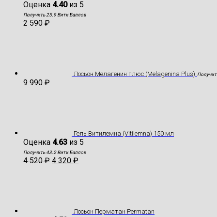
Оценка
4.40
из 5
Получить 25.9 Вити Баллов
2 590
₽
Лосьон Мелагенин плюс (Melagenina Plus)
Получит
9 990
₽
Гель Витилемна (Vitilemna) 150 мл
Оценка
4.63
из 5
Получить 43.2 Вити Баллов
4 520
₽
4 320
₽
Лосьон Перматан Permatan