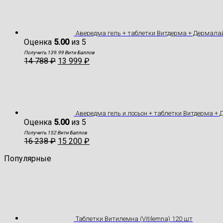
Авередма гель + таблетки Витдерма + Дермала
Оценка
5.00
из 5
Получить 139.99 Вити Баллов
14 788
₽
13 999
₽
Авередма гель и лосьон + таблетки Витдерма +
Оценка
5.00
из 5
Получить 152 Вити Баллов
16 238
₽
15 200
₽
Популярные
Таблетки Витилемна (Vitilemna) 120 шт