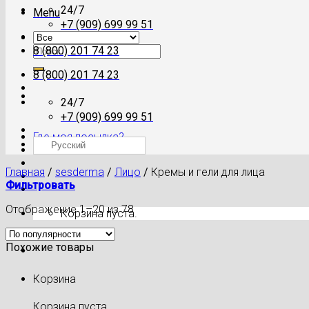
24/7
Menu
+7 (909) 699 99 51
Искать:
8 (800) 201 74 23
8 (800) 201 74 23
24/7
+7 (909) 699 99 51
Где моя посылка?
Русский
Главная
/
sesderma
/
Лицо
/
Кремы и гели для лица
Фильтровать
Отображение 1–20 из 78
Корзина пуста.
Похожие товары
Корзина
Корзина пуста.