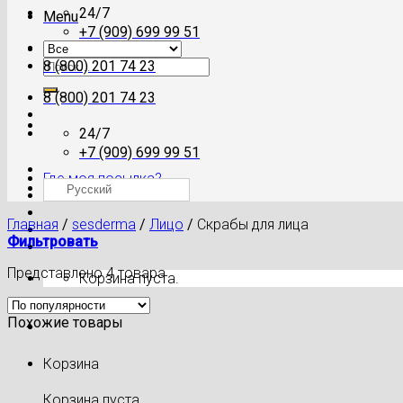
24/7
Menu
+7 (909) 699 99 51
Искать:
8 (800) 201 74 23
8 (800) 201 74 23
24/7
+7 (909) 699 99 51
Где моя посылка?
Русский
Главная
/
sesderma
/
Лицо
/
Скрабы для лица
Фильтровать
Представлено 4 товара
Корзина пуста.
Похожие товары
Корзина
Корзина пуста.