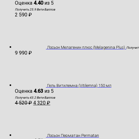
Оценка
4.40
из 5
Получить 25.9 Вити Баллов
2 590
₽
Лосьон Мелагенин плюс (Melagenina Plus)
Получит
9 990
₽
Гель Витилемна (Vitilemna) 150 мл
Оценка
4.63
из 5
Получить 43.2 Вити Баллов
4 520
₽
4 320
₽
Лосьон Перматан Permatan