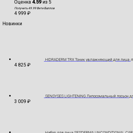
Оценка
4.59
из 5
Получить 49.99 Вити Баллов
4 999
₽
Новинки
HIDRADERM TRX Тоник увлажняющий для лица
П
4 825
₽
SENSYSES LIGHTENING Липосомальный лосьон дл
3 009
₽
Hабор для лица SESDERMA UNCONDITIONAL CAR