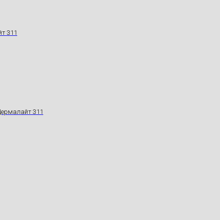
йт 311
 Дермалайт 311