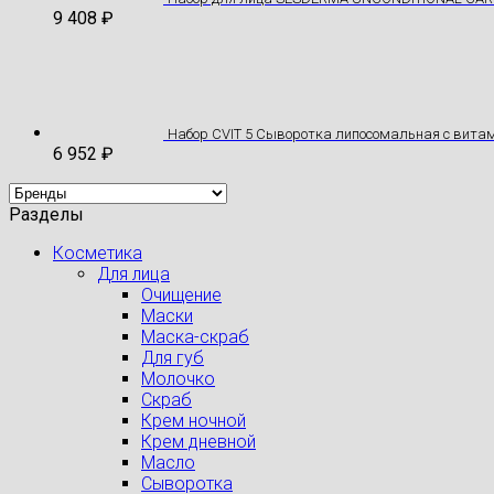
9 408
₽
Набор CVIT 5 Сыворотка липосомальная с вита
6 952
₽
Разделы
Косметика
Для лица
Очищение
Маски
Маска-скраб
Для губ
Молочко
Скраб
Крем ночной
Крем дневной
Масло
Сыворотка