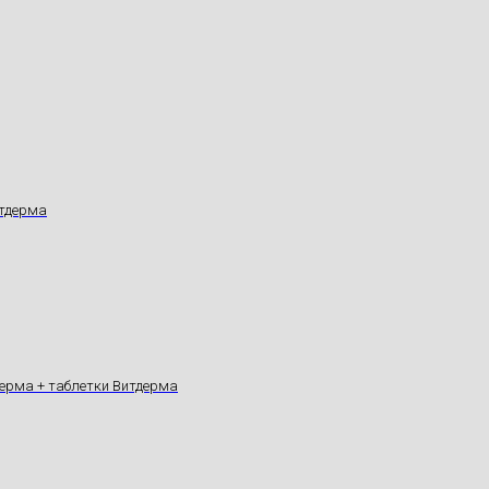
итдерма
дерма + таблетки Витдерма