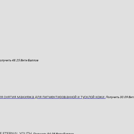
олучить 48.25 Вити Баллов
я снятия макияжа для пигментированной и тусклой кожи
Получить 30.09 Вит
E ETERNAL YOUTH
Получить 94.08 Вити Баллов