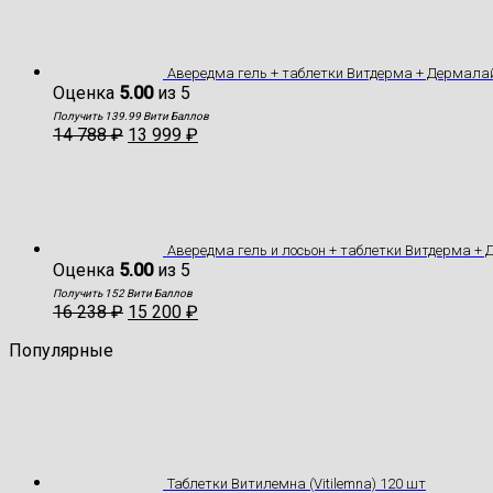
Авередма гель + таблетки Витдерма + Дермала
Оценка
5.00
из 5
Получить 139.99 Вити Баллов
14 788
₽
13 999
₽
Авередма гель и лосьон + таблетки Витдерма +
Оценка
5.00
из 5
Получить 152 Вити Баллов
16 238
₽
15 200
₽
Популярные
Таблетки Витилемна (Vitilemna) 120 шт