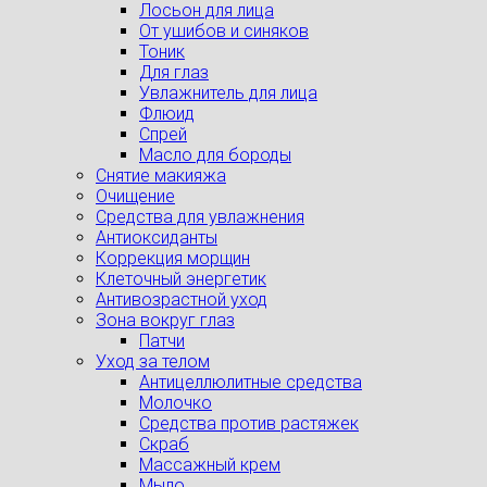
Лосьон для лица
От ушибов и синяков
Тоник
Для глаз
Увлажнитель для лица
Флюид
Спрей
Масло для бороды
Снятие макияжа
Очищение
Средства для увлажнения
Антиоксиданты
Коррекция морщин
Клеточный энергетик
Антивозрастной уход
Зона вокруг глаз
Патчи
Уход за телом
Антицеллюлитные средства
Молочко
Средства против растяжек
Скраб
Массажный крем
Мыло