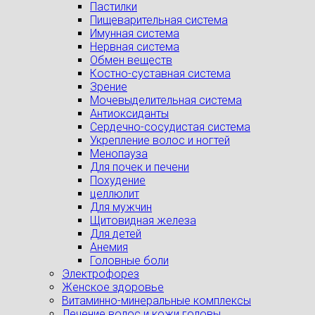
Пастилки
Пищеварительная система
Имунная система
Нервная система
Обмен веществ
Костно-суставная система
Зрение
Мочевыделительная система
Антиоксиданты
Сердечно-сосудистая система
Укрепление волос и ногтей
Менопауза
Для почек и печени
Похудение
целлюлит
Для мужчин
Щитовидная железа
Для детей
Анемия
Головные боли
Электрофорез
Женское здоровье
Витаминно-минеральные комплексы
Лечение волос и кожи головы