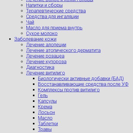
Напитки и сборы
Терапевтические средства
Средства для ингаляции
Чай
Масло для приема внутрь
Сухое молоко
Заболевание кожи
Лечение алопеции
Лечение атопического дерматита
Лечение розацеа
Лечение купороза
Диагностика
Лечение витилиго
Биологически активные добавки (БАД)
Восстанавливающие средства после УФ
Комплексы против витилиго
Гель
Капсулы
Крема
Лосьон
Масло
Таблетки
Травы