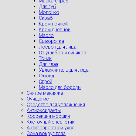
Маска-скраб
Для губ
Молочко
Скраб
Крем ночной
Крем дневной
Масло
Сыворотка
Лосьон для лица
От ушибов и синяков
Тоник
Для глаз
Увлажнитель для лица
Флюид
Спрей
Масло для бороды
Снятие макияжа
Очищение
Средства для увлажнения
Антиоксиданты
Коррекция морщин
Клеточный энергетик
Антивозрастной уход
Зона вокруг глаз