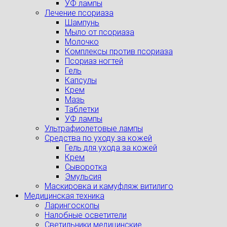
УФ лампы
Лечение псориаза
Шампунь
Мыло от псориаза
Молочко
Комплексы против псориаза
Псориаз ногтей
Гель
Капсулы
Крем
Мазь
Таблетки
УФ лампы
Ультрафиолетовые лампы
Средства по уходу за кожей
Гель для ухода за кожей
Крем
Сыворотка
Эмульсия
Маскировка и камуфляж витилиго
Медицинская техника
Ларингоскопы
Налобные осветители
Светильники медицинские