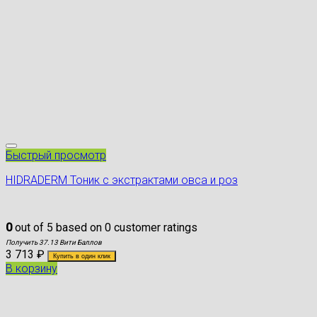
Быстрый просмотр
HIDRADERM Тоник с экстрактами овса и роз
0
out of
5
based on
0
customer ratings
Получить 37.13 Вити Баллов
3 713
₽
Купить в один клик
В корзину