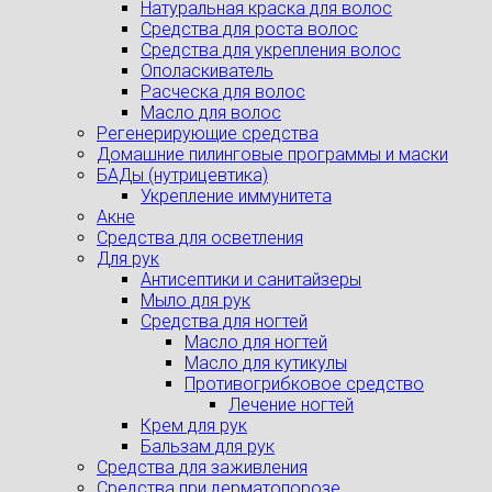
Натуральная краска для волос
Средства для роста волос
Средства для укрепления волос
Ополаскиватель
Расческа для волос
Масло для волос
Регенерирующие средства
Домашние пилинговые программы и маски
БАДы (нутрицевтика)
Укрепление иммунитета
Акне
Средства для осветления
Для рук
Антисептики и санитайзеры
Мыло для рук
Средства для ногтей
Масло для ногтей
Масло для кутикулы
Противогрибковое средство
Лечение ногтей
Крем для рук
Бальзам для рук
Средства для заживления
Средства при дерматопорозе