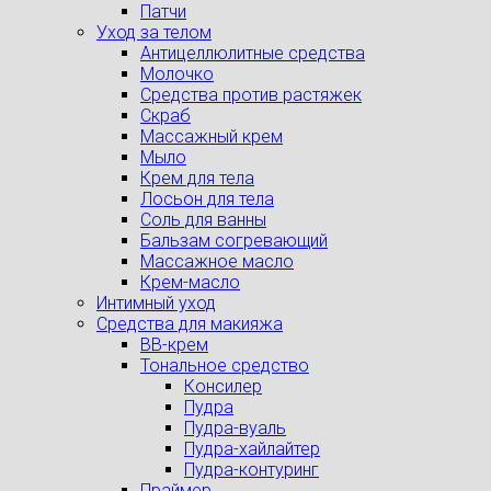
Патчи
Уход за телом
Антицеллюлитные средства
Молочко
Средства против растяжек
Скраб
Массажный крем
Мыло
Крем для тела
Лосьон для тела
Соль для ванны
Бальзам согревающий
Массажное масло
Крем-масло
Интимный уход
Средства для макияжа
BB-крем
Тональное средство
Консилер
Пудра
Пудра-вуаль
Пудра-хайлайтер
Пудра-контуринг
Праймер