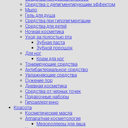
Cредства с депигментирующим эффектом
Мыло
Гель для душа
Средства при гипопигментации
Средства для детей
Ночная косметика
Уход за полостью рта
Зубная паста
Зубной порошок
Для ног
Крем для ног
Тонизирующие средства
Антибактериальное средство
Увлажняющие средства
Сужение пор
Дневная косметика
Средства от черных точек
Подарочные наборы
Гипоаллергенно
Красота
Косметические масла
Аппаратная косметология
Мезороллеры для лица