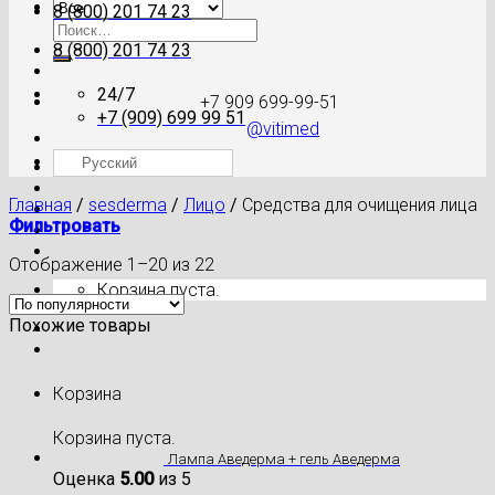
8 (800) 201 74 23
Искать:
8 (800) 201 74 23
24/7
+7 909 699-99-51
+7 (909) 699 99 51
@vitimed
Русский
Где моя посылка?
Главная
/
sesderma
/
Лицо
/
Средства для очищения лица
Фильтровать
Отображение 1–20 из 22
Корзина пуста.
Похожие товары
Корзина
Корзина пуста.
Лампа Аведерма + гель Аведерма
Оценка
5.00
из 5