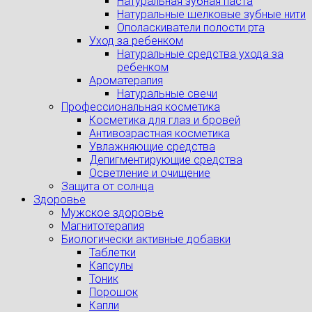
Натуральная зубная паста
Натуральные шелковые зубные нити
Ополаскиватели полости рта
Уход за ребенком
Натуральные средства ухода за
ребенком
Ароматерапия
Натуральные свечи
Профессиональная косметика
Косметика для глаз и бровей
Антивозрастная косметика
Увлажняющие средства
Депигментирующие средства
Осветление и очищение
Защита от солнца
Здоровье
Мужское здоровье
Магнитотерапия
Биологически активные добавки
Таблетки
Капсулы
Тоник
Порошок
Капли