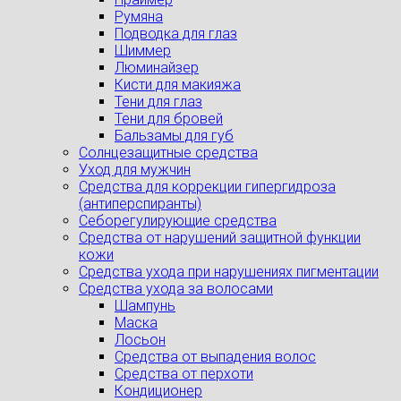
Румяна
Подводка для глаз
Шиммер
Люминайзер
Кисти для макияжа
Тени для глаз
Тени для бровей
Бальзамы для губ
Солнцезащитные средства
Уход для мужчин
Средства для коррекции гипергидроза
(антиперспиранты)
Себорегулирующие средства
Средства от нарушений защитной функции
кожи
Средства ухода при нарушениях пигментации
Средства ухода за волосами
Шампунь
Маска
Лосьон
Средства от выпадения волос
Средства от перхоти
Кондиционер