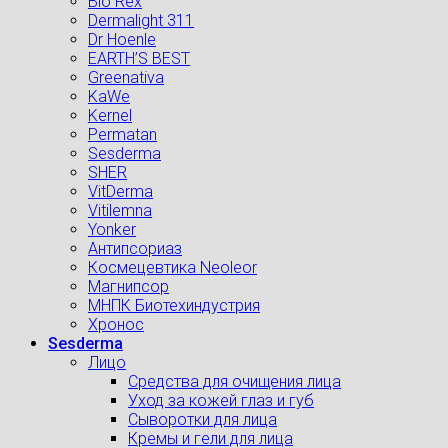
Bio Rex
Dermalight 311
Dr Hoenle
EARTH’S BEST
Greenativa
KaWe
Kernel
Permatan
Sesderma
SHER
VitDerma
Vitilemna
Yonker
Антипсориаз
Космецевтика Neoleor
Магнипсор
МНПК Биотехиндустрия
Хронос
Sesderma
Лицо
Средства для очищения лица
Уход за кожей глаз и губ
Сыворотки для лица
Кремы и гели для лица