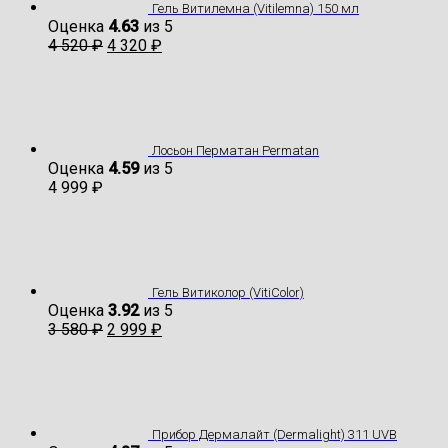
Гель Витилемна (Vitilemna) 150 мл
Оценка
4.63
из 5
4 520
₽
4 320
₽
Лосьон Перматан Permatan
Оценка
4.59
из 5
4 999
₽
Гель Витиколор (VitiColor)
Оценка
3.92
из 5
3 580
₽
2 999
₽
Прибор Дермалайт (Dermalight) 311 UVB