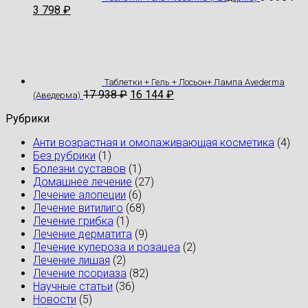
3 798
₽
Таблетки + Гель + Лосьон+ Лампа Avederma
17 938
₽
16 144
₽
(Аведерма)
Рубрики
Анти возрастная и омолаживающая косметика
(4)
Без рубрики
(1)
Болезни суставов
(1)
Домашнее лечение
(27)
Лечение алопеции
(6)
Лечение витилиго
(68)
Лечение грибка
(1)
Лечение дерматита
(9)
Лечение купероза и розацеа
(2)
Лечение лишая
(2)
Лечение псориаза
(82)
Научные статьи
(36)
Новости
(5)