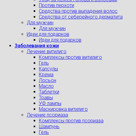
Против перхоти
Средства против выпадения волос
Средства от себерейного дерматита
Для мужчин
Для мужчин
Идеи для подарков
Идеи для подарков
Заболевания кожи
Лечение витилиго
Комплексы против витилиго
Гель
Капсулы
Крема
Лосьон
Масло
Таблетки
Травы
УФ лампы
Маскировка витилиго
Лечение псориаза
Комплексы против псориаза
Шампунь
Гель