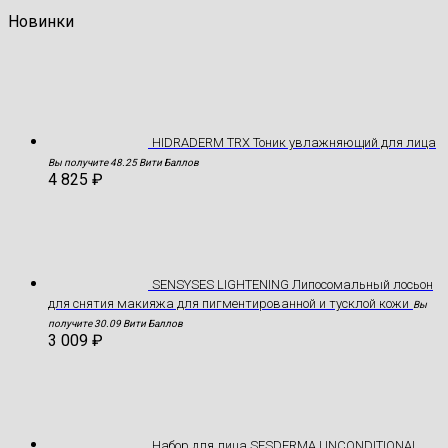
Новинки
HIDRADERM TRX Тоник увлажняющий для лица
Вы получите 48.25 Вити Баллов
4 825
₽
SENSYSES LIGHTENING Липосомальный лосьон
для снятия макияжа для пигментированной и тусклой кожи
Вы
получите 30.09 Вити Баллов
3 009
₽
Hабор для лица SESDERMA UNCONDITIONAL