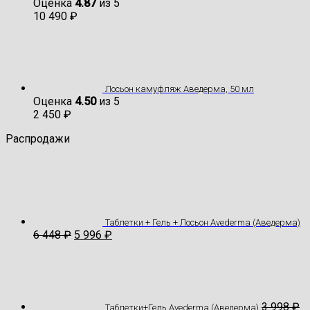
Оценка
4.87
из 5
10 490
₽
Лосьон камуфляж Аведерма, 50 мл
Оценка
4.50
из 5
2 450
₽
Распродажи
Таблетки + Гель + Лосьон Avederma (Аведерма)
6 448
₽
5 996
₽
3 998
₽
Таблетки+Гель Avederma (Аведерма)