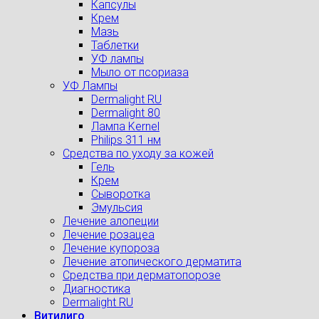
Капсулы
Крем
Мазь
Таблетки
УФ лампы
Мыло от псориаза
УФ Лампы
Dermalight RU
Dermalight 80
Лампа Kernel
Philips 311 нм
Средства по уходу за кожей
Гель
Крем
Сыворотка
Эмульсия
Лечение алопеции
Лечение розацеа
Лечение купороза
Лечение атопического дерматита
Средства при дерматопорозе
Диагностика
Dermalight RU
Витилиго