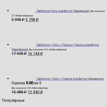
Таблетки+Гель Avederma (Аведерма)
Вы получите
37.98 Вити Баллов
3 998
₽
3 798
₽
Таблетки + Гель + Лосьон+ Лампа Avederma
(Аведерма)
Вы получите 161.44 Вити Баллов
17 938
₽
16 144
₽
Таблетки + Гель + Лампа Avederma (Аведерма)
Оценка
5.00
из 5
Вы получите 139.4 Вити Баллов
15 488
₽
13 940
₽
Популярные