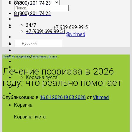
8 (800) 201 74 23
Искать:
8 (800) 201 74 23
24/7
+7 909 699-99-51
+7 (909) 699 99 51
@vitimed
Русский
Где моя посылка?
Лечение псориаза
,
Полезные статьи
Лечение псориаза в 2026
Корзина пуста.
году: что реально помогает
Опубликовано в
16.01.2026
19.03.2026
от
Vitimed
Корзина
Корзина пуста.