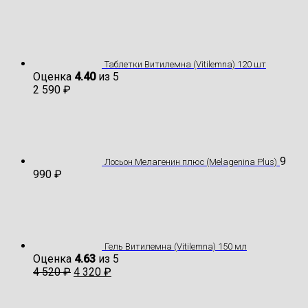
Таблетки Витилемна (Vitilemna) 120 шт
Оценка
4.40
из 5
2 590
₽
9
Лосьон Мелагенин плюс (Melagenina Plus)
990
₽
Гель Витилемна (Vitilemna) 150 мл
Оценка
4.63
из 5
4 520
₽
4 320
₽