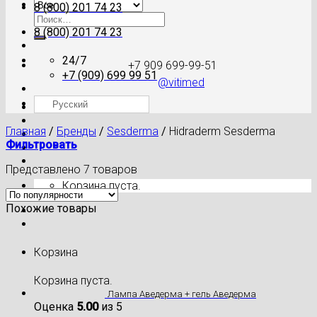
8 (800) 201 74 23
Искать:
8 (800) 201 74 23
24/7
+7 909 699-99-51
+7 (909) 699 99 51
@vitimed
Русский
Где моя посылка?
Главная
/
Бренды
/
Sesderma
/
Hidraderm Sesderma
Фильтровать
Представлено 7 товаров
Корзина пуста.
Похожие товары
Корзина
Корзина пуста.
Лампа Аведерма + гель Аведерма
Оценка
5.00
из 5