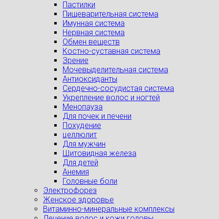
Пастилки
Пищеварительная система
Имунная система
Нервная система
Обмен веществ
Костно-суставная система
Зрение
Мочевыделительная система
Антиоксиданты
Сердечно-сосудистая система
Укрепление волос и ногтей
Менопауза
Для почек и печени
Похудение
целлюлит
Для мужчин
Щитовидная железа
Для детей
Анемия
Головные боли
Электрофорез
Женское здоровье
Витаминно-минеральные комплексы
Лечение волос и кожи головы