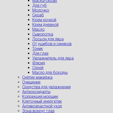
Маска-скраб
Для губ
Молочко
Скраб
Крем ночной
Крем дневной
Масло
Сыворотка
Лосьон для лица
От ушибов и синяков
Тоник
Для глаз
Увлажнитель для лица
Флюид
Спрей
Масло для бороды
Снятие макияжа
Очищение
Средства для увлажнения
Антиоксиданты
Коррекция морщин
Клеточный энергетик
Антивозрастной уход
Зона вокруг глаз