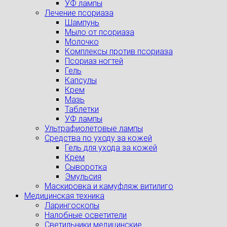
УФ лампы
Лечение псориаза
Шампунь
Мыло от псориаза
Молочко
Комплексы против псориаза
Псориаз ногтей
Гель
Капсулы
Крем
Мазь
Таблетки
УФ лампы
Ультрафиолетовые лампы
Средства по уходу за кожей
Гель для ухода за кожей
Крем
Сыворотка
Эмульсия
Маскировка и камуфляж витилиго
Медицинская техника
Ларингоскопы
Налобные осветители
Светильники медицинские