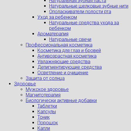
Натуральная зубная паста
Натуральные шелковые зубные нити
Ополаскиватели полости рта
Уход за ребенком
Натуральные средства ухода за
ребенком
Ароматерапия
Натуральные свечи
Профессиональная косметика
Косметика для глаз и бровей
Антивозрастная косметика
Увлажняющие средства
Депигментирующие средства
Осветление и очищение
Защита от солнца
Здоровье
Мужское здоровье
Магнитотерапия
Биологически активные добавки
Таблетки
Капсулы
Тоник
Порошок
Капли