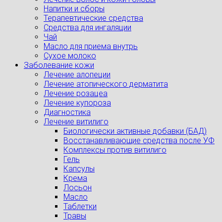
Напитки и сборы
Терапевтические средства
Средства для ингаляции
Чай
Масло для приема внутрь
Сухое молоко
Заболевание кожи
Лечение алопеции
Лечение атопического дерматита
Лечение розацеа
Лечение купороза
Диагностика
Лечение витилиго
Биологически активные добавки (БАД)
Восстанавливающие средства после УФ
Комплексы против витилиго
Гель
Капсулы
Крема
Лосьон
Масло
Таблетки
Травы