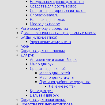
Натуральная краска для волос
Средства для роста волос
Средства для укрепления волос
Ополаскиватель
Расческа для волос
Масло для волос
Регенерирующие средства
Домашние пилинговые программы и маски
БАДы (нутрицевтика)
Укрепление иммунитета
Акне
Средства для осветления
Для рук
Антисептики и санитайзеры
Мыло для рук
Средства для ногтей
Масло для ногтей
Масло для кутикулы
Противогрибковое средство
Лечение ногтей
Крем для рук
Бальзам для рук
Средства для заживления
Средства при дерматопорозе