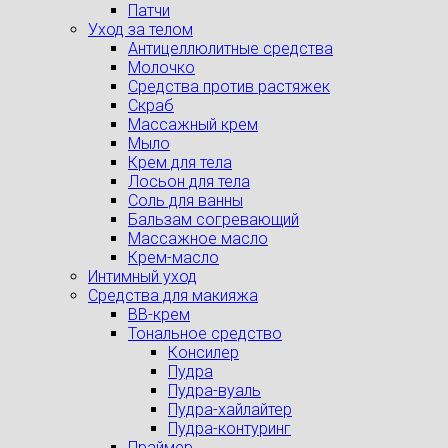
Патчи
Уход за телом
Антицеллюлитные средства
Молочко
Средства против растяжек
Скраб
Массажный крем
Мыло
Крем для тела
Лосьон для тела
Соль для ванны
Бальзам согревающий
Массажное масло
Крем-масло
Интимный уход
Средства для макияжа
BB-крем
Тональное средство
Консилер
Пудра
Пудра-вуаль
Пудра-хайлайтер
Пудра-контуринг
Праймер