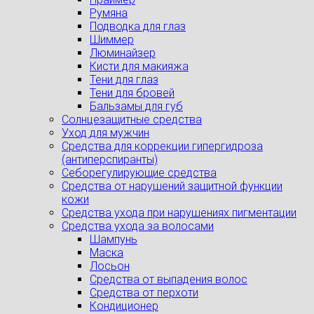
Румяна
Подводка для глаз
Шиммер
Люминайзер
Кисти для макияжа
Тени для глаз
Тени для бровей
Бальзамы для губ
Солнцезащитные средства
Уход для мужчин
Средства для коррекции гипергидроза
(антиперспиранты)
Себорегулирующие средства
Средства от нарушений защитной функции
кожи
Средства ухода при нарушениях пигментации
Средства ухода за волосами
Шампунь
Маска
Лосьон
Средства от выпадения волос
Средства от перхоти
Кондиционер