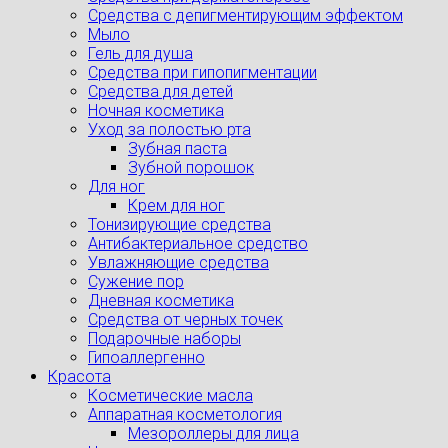
Cредства с депигментирующим эффектом
Мыло
Гель для душа
Средства при гипопигментации
Средства для детей
Ночная косметика
Уход за полостью рта
Зубная паста
Зубной порошок
Для ног
Крем для ног
Тонизирующие средства
Антибактериальное средство
Увлажняющие средства
Сужение пор
Дневная косметика
Средства от черных точек
Подарочные наборы
Гипоаллергенно
Красота
Косметические масла
Аппаратная косметология
Мезороллеры для лица