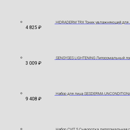
HIDRADERM TRX Тоник увлажняющий для 
4 825
₽
SENSYSES LIGHTENING Липосомальный лос
3 009
₽
Hабор для лица SESDERMA UNCONDITION
9 408
₽
Набор CVIT 5 Сыворотка липосомальная 