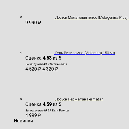
Лосьон Мелагенин плюс (Melagenina Plus)
9 990
₽
Гель Витилемна (Vitilemna) 150 мл
Оценка
4.63
из 5
Вы получите 43.2 Вити Баллов
4 520
₽
4 320
₽
Лосьон Перматан Permatan
Оценка
4.59
из 5
Вы получите 49.99 Вити Баллов
4 999
₽
Новинки