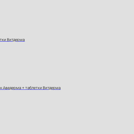
тки Витдерма
он Аведерма + таблетки Витдерма