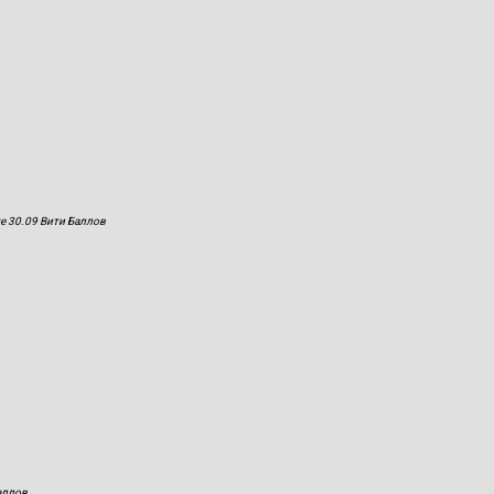
е 30.09 Вити Баллов
аллов