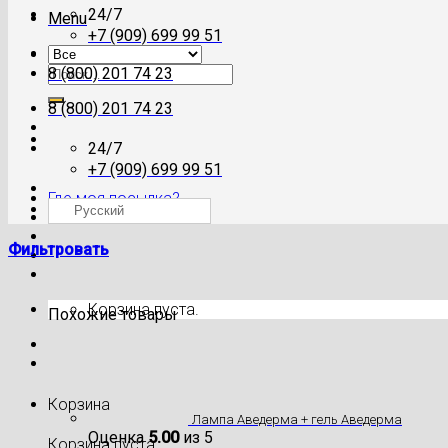
24/7
Menu
+7 (909) 699 99 51
Искать:
8 (800) 201 74 23
8 (800) 201 74 23
24/7
+7 (909) 699 99 51
Где моя посылка?
Русский
Фильтровать
Корзина пуста.
Похожие товары
Корзина
Лампа Аведерма + гель Аведерма
Оценка
5.00
из 5
Корзина пуста.