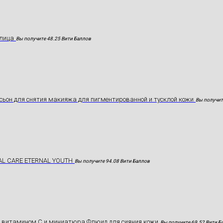
лица
Вы получите 48.25 Вити Баллов
ьон для снятия макияжа для пигментированной и тусклой кожи
Вы получит
AL CARE ETERNAL YOUTH
Вы получите 94.08 Вити Баллов
с витамином С и миниатюра Флюид для сияния кожи
Вы получите 69.52 Вити Б