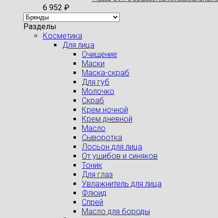
6 952
₽
Разделы
Косметика
Для лица
Очищение
Маски
Маска-скраб
Для губ
Молочко
Скраб
Крем ночной
Крем дневной
Масло
Сыворотка
Лосьон для лица
От ушибов и синяков
Тоник
Для глаз
Увлажнитель для лица
Флюид
Спрей
Масло для бороды