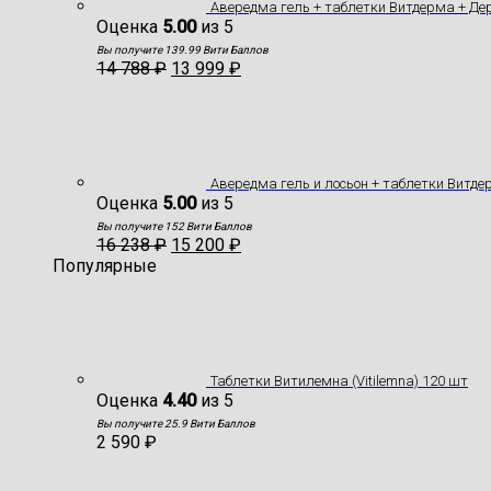
Авередма гель + таблетки Витдерма + Д
Оценка
5.00
из 5
Вы получите 139.99 Вити Баллов
14 788
₽
13 999
₽
Авередма гель и лосьон + таблетки Витд
Оценка
5.00
из 5
Вы получите 152 Вити Баллов
16 238
₽
15 200
₽
Популярные
Таблетки Витилемна (Vitilemna) 120 шт
Оценка
4.40
из 5
Вы получите 25.9 Вити Баллов
2 590
₽