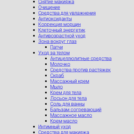
Снятие макияжа
Очищение
Средства для увлажнения
Антиоксиданты
Коррекция морщин
Клеточный энергетик
Антивозрастной уход
Зона вокруг глаз
Патчи
Уход за телом
Антицеллюлитные средства
Молочко
Средства против растяжек
Скраб
Массажный крем
Мыло
Крем для тела
Лосьон для тела
Соль для ванны
Бальзам согревающий
Массажное масло
Крем-масло
Интимный уход
Средства для макияжа