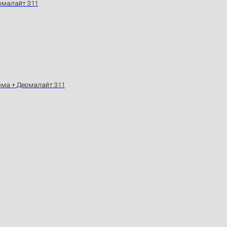
ермалайт 311
ерма + Дермалайт 311