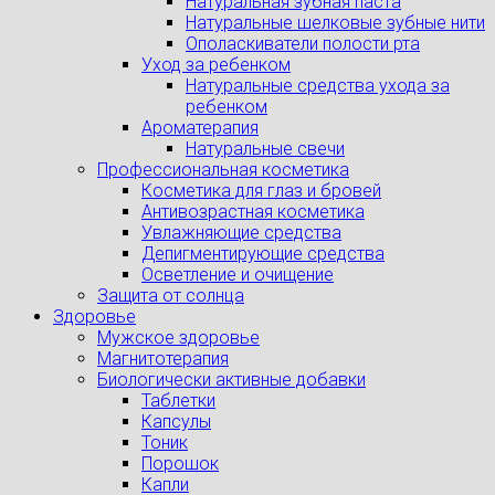
Натуральная зубная паста
Натуральные шелковые зубные нити
Ополаскиватели полости рта
Уход за ребенком
Натуральные средства ухода за
ребенком
Ароматерапия
Натуральные свечи
Профессиональная косметика
Косметика для глаз и бровей
Антивозрастная косметика
Увлажняющие средства
Депигментирующие средства
Осветление и очищение
Защита от солнца
Здоровье
Мужское здоровье
Магнитотерапия
Биологически активные добавки
Таблетки
Капсулы
Тоник
Порошок
Капли