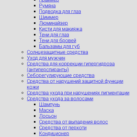
Румяна
Подводка для глаз
Шиммер
Люминайзер
Кисти для макияжа
Тени для глаз
Тени для бровей
Бальзамы для губ
Солнцезащитные средства
Уход для мужчин
Средства для коррекции гипергидроза
(антиперспиранты)
Себорегулирующие средства
Средства от нарушений защитной функции
кожи
Средства ухода при нарушениях пигментации
Средства ухода за волосами
Шампунь
Маска
Лосьон
Средства от выпадения волос
Средства от перхоти
Кондиционер