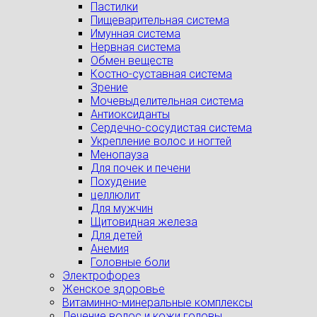
Пастилки
Пищеварительная система
Имунная система
Нервная система
Обмен веществ
Костно-суставная система
Зрение
Мочевыделительная система
Антиоксиданты
Сердечно-сосудистая система
Укрепление волос и ногтей
Менопауза
Для почек и печени
Похудение
целлюлит
Для мужчин
Щитовидная железа
Для детей
Анемия
Головные боли
Электрофорез
Женское здоровье
Витаминно-минеральные комплексы
Лечение волос и кожи головы