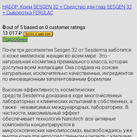
НАБОР: Крем SESGEN 32 + Средство для глаз SESGEN 32
+ Сыворотка FERULAC
0
out of
5
based on
0
customer ratings
13 017
₽
Купить в один клик
Подробнее
Почти три десятилетия Sesgen 32 от Sesderma заботится
о коже миллионов женщин во всем мире. Это -
натуральная косметика премиального класса, которая
доступна всем желающим. Она создана на основе
натуральных, исключительно качественных, ингредиентов
по инновационным запатентованным формулам.
Высокая эффективность косметических
средств Sesderma доказана в ходе многочисленных
лабораторных и клинических испытаний в собственных, а
также - независимых международных, лабораториях. В
частности, максимальный эффект
обеспечивает технология Nanotech: все активные
компоненты концентрируются в
микроскопических нанолипосомах, высвобождаясь уже
внутри кожи при непосредственном контакте с клетками.