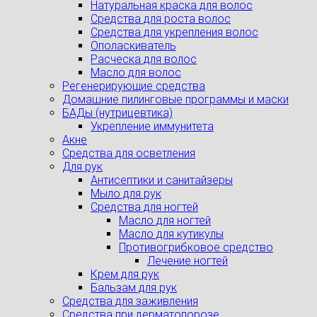
Натуральная краска для волос
Средства для роста волос
Средства для укрепления волос
Ополаскиватель
Расческа для волос
Масло для волос
Регенерирующие средства
Домашние пилинговые программы и маски
БАДы (нутрицевтика)
Укрепление иммунитета
Акне
Средства для осветления
Для рук
Антисептики и санитайзеры
Мыло для рук
Средства для ногтей
Масло для ногтей
Масло для кутикулы
Противогрибковое средство
Лечение ногтей
Крем для рук
Бальзам для рук
Средства для заживления
Средства при дерматопорозе