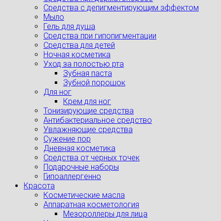
Cредства с депигментирующим эффектом
Мыло
Гель для душа
Средства при гипопигментации
Средства для детей
Ночная косметика
Уход за полостью рта
Зубная паста
Зубной порошок
Для ног
Крем для ног
Тонизирующие средства
Антибактериальное средство
Увлажняющие средства
Сужение пор
Дневная косметика
Средства от черных точек
Подарочные наборы
Гипоаллергенно
Красота
Косметические масла
Аппаратная косметология
Мезороллеры для лица