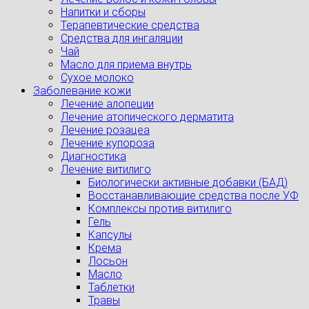
Напитки и сборы
Терапевтические средства
Средства для ингаляции
Чай
Масло для приема внутрь
Сухое молоко
Заболевание кожи
Лечение алопеции
Лечение атопического дерматита
Лечение розацеа
Лечение купороза
Диагностика
Лечение витилиго
Биологически активные добавки (БАД)
Восстанавливающие средства после УФ
Комплексы против витилиго
Гель
Капсулы
Крема
Лосьон
Масло
Таблетки
Травы