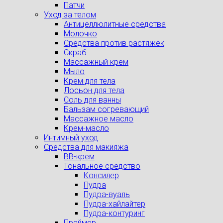
Патчи
Уход за телом
Антицеллюлитные средства
Молочко
Средства против растяжек
Скраб
Массажный крем
Мыло
Крем для тела
Лосьон для тела
Соль для ванны
Бальзам согревающий
Массажное масло
Крем-масло
Интимный уход
Средства для макияжа
BB-крем
Тональное средство
Консилер
Пудра
Пудра-вуаль
Пудра-хайлайтер
Пудра-контуринг
Праймер