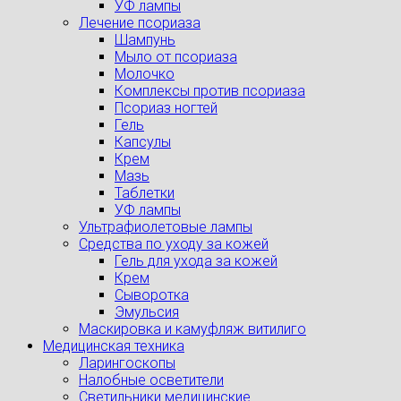
УФ лампы
Лечение псориаза
Шампунь
Мыло от псориаза
Молочко
Комплексы против псориаза
Псориаз ногтей
Гель
Капсулы
Крем
Мазь
Таблетки
УФ лампы
Ультрафиолетовые лампы
Средства по уходу за кожей
Гель для ухода за кожей
Крем
Сыворотка
Эмульсия
Маскировка и камуфляж витилиго
Медицинская техника
Ларингоскопы
Налобные осветители
Светильники медицинские