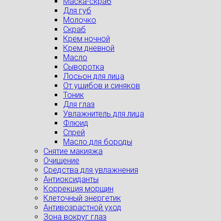
Маска-скраб
Для губ
Молочко
Скраб
Крем ночной
Крем дневной
Масло
Сыворотка
Лосьон для лица
От ушибов и синяков
Тоник
Для глаз
Увлажнитель для лица
Флюид
Спрей
Масло для бороды
Снятие макияжа
Очищение
Средства для увлажнения
Антиоксиданты
Коррекция морщин
Клеточный энергетик
Антивозрастной уход
Зона вокруг глаз