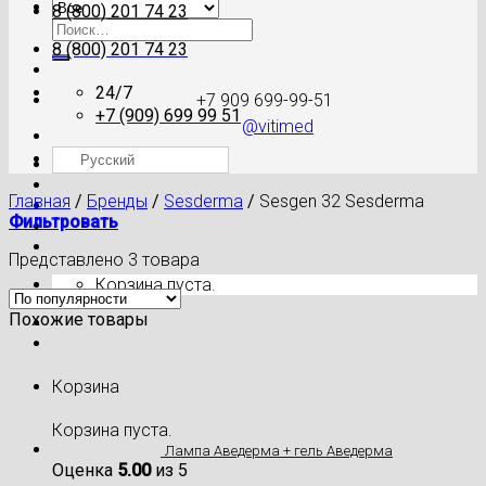
8 (800) 201 74 23
Искать:
8 (800) 201 74 23
24/7
+7 909 699-99-51
+7 (909) 699 99 51
@vitimed
Русский
Где моя посылка?
Главная
/
Бренды
/
Sesderma
/
Sesgen 32 Sesderma
Фильтровать
Представлено 3 товара
Корзина пуста.
Похожие товары
Корзина
Корзина пуста.
Лампа Аведерма + гель Аведерма
Оценка
5.00
из 5