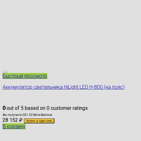
Быстрый просмотр
Аккумулятор светильника HiLight LED H-800 (на пояс)
0
out of
5
based on
0
customer ratings
Вы получите 281.52 Вити Баллов
28 152
₽
Купить в один клик
В корзину