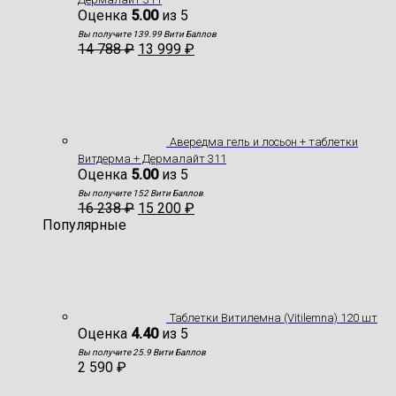
Оценка
5.00
из 5
Вы получите 139.99 Вити Баллов
14 788
₽
13 999
₽
Авередма гель и лосьон + таблетки
Витдерма + Дермалайт 311
Оценка
5.00
из 5
Вы получите 152 Вити Баллов
16 238
₽
15 200
₽
Популярные
Таблетки Витилемна (Vitilemna) 120 шт
Оценка
4.40
из 5
Вы получите 25.9 Вити Баллов
2 590
₽