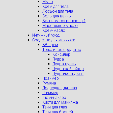
Мыло
Крем для тела
Лосьон для тела
Соль для ванны
Бальзам согревающий
Массажное масло
Крем-масло
Интимный уход
Средства для макияжа
BB-крем
Тональное средство
Консилер
Пудра
Пудра-вуаль
Пудра-хайлайтер
Пудра-контуринг
Праймер
Румяна
Подводка для глаз
Шиммер
Люминайзер
Кисти для макияжа
Тени для глаз
Тени для бровей