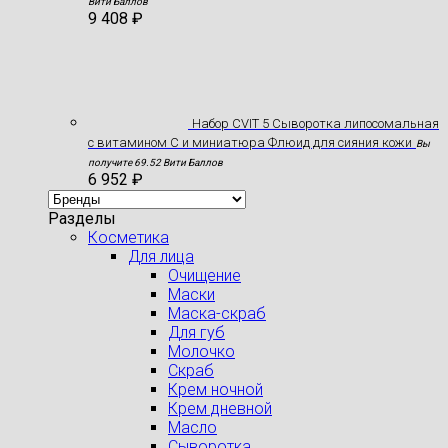
Вити Баллов
9 408
₽
Набор CVIT 5 Сыворотка липосомальная
с витамином С и миниатюра Флюид для сияния кожи
Вы
получите 69.52 Вити Баллов
6 952
₽
Разделы
Косметика
Для лица
Очищение
Маски
Маска-скраб
Для губ
Молочко
Скраб
Крем ночной
Крем дневной
Масло
Сыворотка