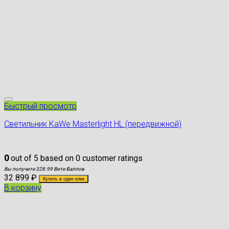
Быстрый просмотр
Светильник KaWe Masterlight HL (передвижной)
0
out of
5
based on
0
customer ratings
Вы получите 328.99 Вити Баллов
32 899
₽
Купить в один клик
В корзину