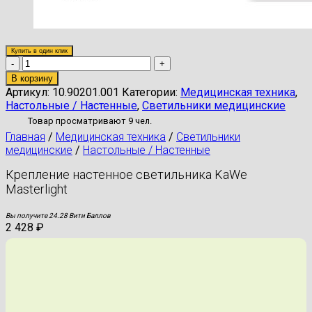
Купить в один клик
Количество
товара
В корзину
Крепление
Артикул:
10.90201.001
Категории:
Медицинская техника
,
настенное
Настольные / Настенные
,
Светильники медицинские
светильника
Товар просматривают 9 чел.
KaWe
Главная
/
Медицинская техника
/
Светильники
Masterlight
медицинские
/
Настольные / Настенные
Крепление настенное светильника KaWe
Masterlight
Вы получите 24.28 Вити Баллов
2 428
₽