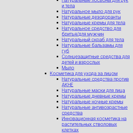
Натуральные лосьоны для рук
и тела
Натуральное мыло для рук
Натуральные дезодоранты
Натуральные кремы для тела
Натуральное средство для
бритья/для мужчин
Натуральный скраб для тела
Натуральные бальзамы для
губ
Солнцезащитные средства для
детей и взрослых
Мыло
Косметика для ухода за лицом
Натуральные средства против
АКНЕ
Натуральные маски для лица
Натуральные дневные кремы
Натуральные ночные кремы
Натуральные антивозрастные
средства
Инновационная косметика на
растительных стволовых
клетках