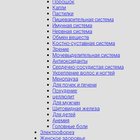
Порошок
Капли
Пастилки
Пищеварительная система
Имунная система
Нервная система
Обмен веществ
Костно-суставная система
Зрение
Мочевыделительная система
Антиоксиданты
Сердечно-сосудистая система
Укрепление волос и ногтей
Менопауза
Для почек и печени
Похудение
целлюлит
Для мужчин
Щитовидная железа
Для детей
Анемия
Головные боли
Электрофорез
Женское здоровье