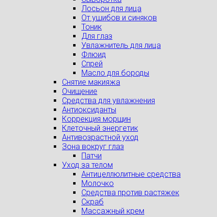
Лосьон для лица
От ушибов и синяков
Тоник
Для глаз
Увлажнитель для лица
Флюид
Спрей
Масло для бороды
Снятие макияжа
Очищение
Средства для увлажнения
Антиоксиданты
Коррекция морщин
Клеточный энергетик
Антивозрастной уход
Зона вокруг глаз
Патчи
Уход за телом
Антицеллюлитные средства
Молочко
Средства против растяжек
Скраб
Массажный крем