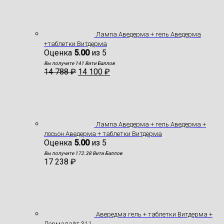
Лампа Аведерма + гель Аведерма
+таблетки Витдерма
Оценка
5.00
из 5
Вы получите 141 Вити Баллов
14 788
₽
14 100
₽
Лампа Аведерма + гель Аведерма +
лосьон Аведерма + таблетки Витдерма
Оценка
5.00
из 5
Вы получите 172.38 Вити Баллов
17 238
₽
Авередма гель + таблетки Витдерма +
Дермалайт 311