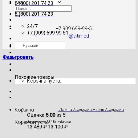
8 (800) 201 74 23
Искать:
8 (800) 201 74 23
24/7
+7 909 699-99-51
+7 (909) 699 99 51
@vitimed
Русский
Где моя посылка?
Фильтровать
Похожие товары
Корзина пуста.
Корзина
Лампа Аведерма + гель Аведерма
Оценка
5.00
из 5
Корзина пуста.
Вы получите 131 Вити Баллов
13 489
₽
13 100
₽