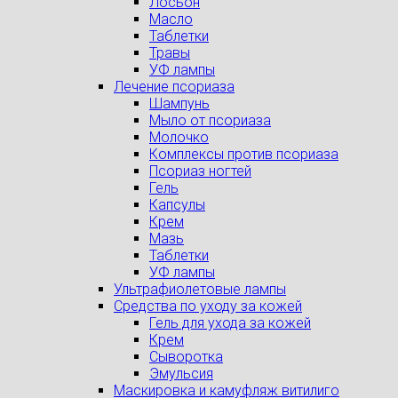
Лосьон
Масло
Таблетки
Травы
УФ лампы
Лечение псориаза
Шампунь
Мыло от псориаза
Молочко
Комплексы против псориаза
Псориаз ногтей
Гель
Капсулы
Крем
Мазь
Таблетки
УФ лампы
Ультрафиолетовые лампы
Средства по уходу за кожей
Гель для ухода за кожей
Крем
Сыворотка
Эмульсия
Маскировка и камуфляж витилиго