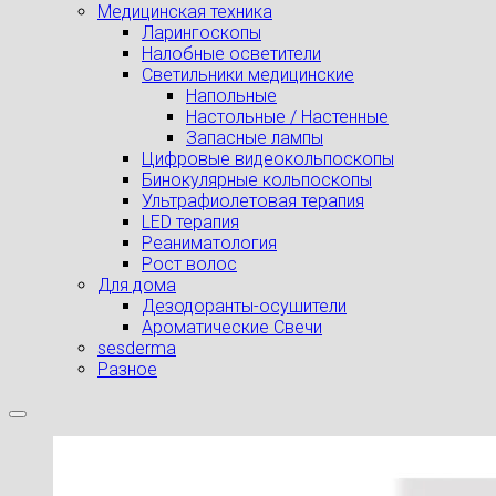
Медицинская техника
Ларингоскопы
Налобные осветители
Светильники медицинские
Напольные
Настольные / Настенные
Запасные лампы
Цифровые видеокольпоскопы
Бинокулярные кольпоскопы
Ультрафиолетовая терапия
LED терапия
Реаниматология
Рост волос
Для дома
Дезодоранты-осушители
Ароматические Свечи
sesderma
Разное