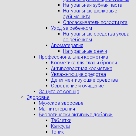
Натуральная зубная паста
Натуральные шелковые
зубные нити
Ополаскиватели полости рта
Уход за ребенком
Натуральные средства ухода
за ребенком
Ароматерапия
Натуральные свечи
Профессиональная косметика
Косметика для глаз и бровей
Антивозрастная косметика
Увлажняющие средства
Депигментирующие средства
Осветление и очищение
Защита от солнца
Здоровье
Мужское здоровье
Магнитотерапия
Биологически активные добавки
Таблетки
Капсулы
Тоник