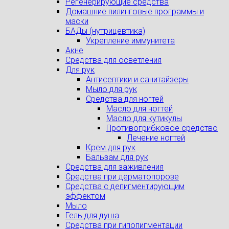
Регенерирующие средства
Домашние пилинговые программы и
маски
БАДы (нутрицевтика)
Укрепление иммунитета
Акне
Средства для осветления
Для рук
Антисептики и санитайзеры
Мыло для рук
Средства для ногтей
Масло для ногтей
Масло для кутикулы
Противогрибковое средство
Лечение ногтей
Крем для рук
Бальзам для рук
Средства для заживления
Средства при дерматопорозе
Cредства с депигментирующим
эффектом
Мыло
Гель для душа
Средства при гипопигментации