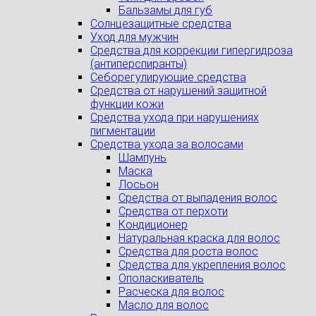
Бальзамы для губ
Солнцезащитные средства
Уход для мужчин
Средства для коррекции гипергидроза
(антиперспиранты)
Себорегулирующие средства
Средства от нарушений защитной
функции кожи
Средства ухода при нарушениях
пигментации
Средства ухода за волосами
Шампунь
Маска
Лосьон
Средства от выпадения волос
Средства от перхоти
Кондиционер
Натуральная краска для волос
Средства для роста волос
Средства для укрепления волос
Ополаскиватель
Расческа для волос
Масло для волос