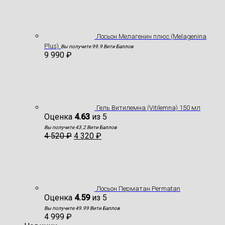
Лосьон Мелагенин плюс (Melagenina
Plus)
Вы получите 99.9 Вити Баллов
9 990
₽
Гель Витилемна (Vitilemna) 150 мл
Оценка
4.63
из 5
Вы получите 43.2 Вити Баллов
4 520
₽
4 320
₽
Лосьон Перматан Permatan
Оценка
4.59
из 5
Вы получите 49.99 Вити Баллов
4 999
₽