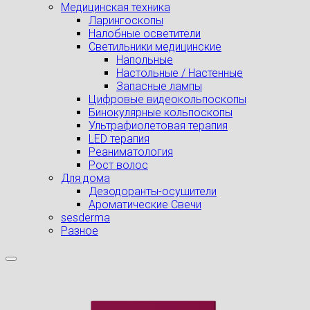
Медицинская техника
Ларингоскопы
Налобные осветители
Светильники медицинские
Напольные
Настольные / Настенные
Запасные лампы
Цифровые видеокольпоскопы
Бинокулярные кольпоскопы
Ультрафиолетовая терапия
LED терапия
Реаниматология
Рост волос
Для дома
Дезодоранты-осушители
Ароматические Свечи
sesderma
Разное