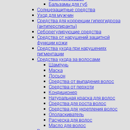
Бальзамы для губ
Солнцезащитные средства
Уход для мужчин
Средства для коррекции гипергидроза
(антиперспиранты)
Себорегулирующие средства
Средства от нарушений защитной
функции кожи
Средства ухода при нарушениях
пигментации
Средства ухода за волосами
Шампунь
Маска
Лосьон
Средства от выпадения волос
Средства от перхоти
Кондиционер
Натуральная краска для волос
Средства для роста волос
Средства для укрепления волос
Ополаскиватель
Расческа для волос
Масло для волос