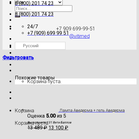
8 (800) 201 74 23
Искать:
8 (800) 201 74 23
24/7
+7 909 699-99-51
+7 (909) 699 99 51
@vitimed
Русский
Где моя посылка?
Фильтровать
Похожие товары
Корзина пуста.
Корзина
Лампа Аведерма + гель Аведерма
Оценка
5.00
из 5
Корзина пуста.
Вы получите 131 Вити Баллов
13 489
₽
13 100
₽