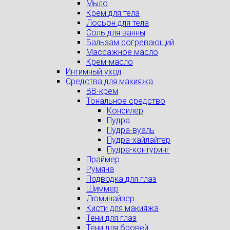
Мыло
Крем для тела
Лосьон для тела
Соль для ванны
Бальзам согревающий
Массажное масло
Крем-масло
Интимный уход
Средства для макияжа
BB-крем
Тональное средство
Консилер
Пудра
Пудра-вуаль
Пудра-хайлайтер
Пудра-контуринг
Праймер
Румяна
Подводка для глаз
Шиммер
Люминайзер
Кисти для макияжа
Тени для глаз
Тени для бровей