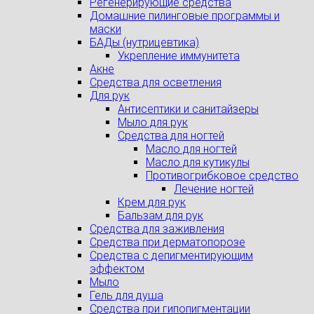
Регенерирующие средства
Домашние пилинговые программы и
маски
БАДы (нутрицевтика)
Укрепление иммунитета
Акне
Средства для осветления
Для рук
Антисептики и санитайзеры
Мыло для рук
Средства для ногтей
Масло для ногтей
Масло для кутикулы
Противогрибковое средство
Лечение ногтей
Крем для рук
Бальзам для рук
Средства для заживления
Средства при дерматопорозе
Cредства с депигментирующим
эффектом
Мыло
Гель для душа
Средства при гипопигментации