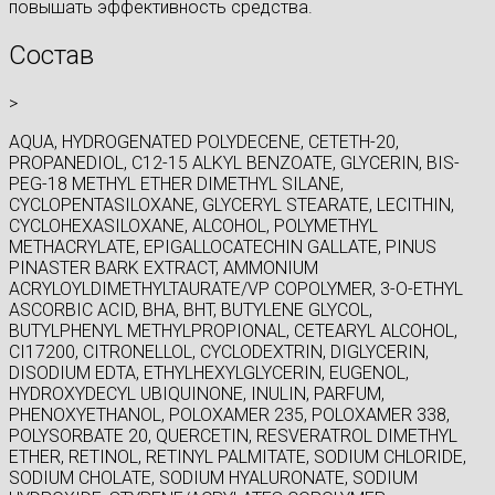
повышать эффективность средства.
Состав
>
AQUA, HYDROGENATED POLYDECENE, CETETH-20,
PROPANEDIOL, C12-15 ALKYL BENZOATE, GLYCERIN, BIS-
PEG-18 METHYL ETHER DIMETHYL SILANE,
CYCLOPENTASILOXANE, GLYCERYL STEARATE, LECITHIN,
CYCLOHEXASILOXANE, ALCOHOL, POLYMETHYL
METHACRYLATE, EPIGALLOCATECHIN GALLATE, PINUS
PINASTER BARK EXTRACT, AMMONIUM
ACRYLOYLDIMETHYLTAURATE/VP COPOLYMER, 3-O-ETHYL
ASCORBIC ACID, BHA, BHT, BUTYLENE GLYCOL,
BUTYLPHENYL METHYLPROPIONAL, CETEARYL ALCOHOL,
CI17200, CITRONELLOL, CYCLODEXTRIN, DIGLYCERIN,
DISODIUM EDTA, ETHYLHEXYLGLYCERIN, EUGENOL,
HYDROXYDECYL UBIQUINONE, INULIN, PARFUM,
PHENOXYETHANOL, POLOXAMER 235, POLOXAMER 338,
POLYSORBATE 20, QUERCETIN, RESVERATROL DIMETHYL
ETHER, RETINOL, RETINYL PALMITATE, SODIUM CHLORIDE,
SODIUM CHOLATE, SODIUM HYALURONATE, SODIUM