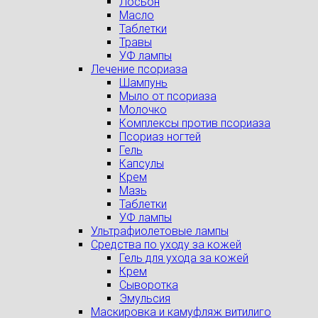
Лосьон
Масло
Таблетки
Травы
УФ лампы
Лечение псориаза
Шампунь
Мыло от псориаза
Молочко
Комплексы против псориаза
Псориаз ногтей
Гель
Капсулы
Крем
Мазь
Таблетки
УФ лампы
Ультрафиолетовые лампы
Средства по уходу за кожей
Гель для ухода за кожей
Крем
Сыворотка
Эмульсия
Маскировка и камуфляж витилиго