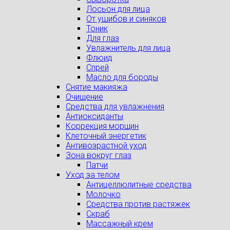
Лосьон для лица
От ушибов и синяков
Тоник
Для глаз
Увлажнитель для лица
Флюид
Спрей
Масло для бороды
Снятие макияжа
Очищение
Средства для увлажнения
Антиоксиданты
Коррекция морщин
Клеточный энергетик
Антивозрастной уход
Зона вокруг глаз
Патчи
Уход за телом
Антицеллюлитные средства
Молочко
Средства против растяжек
Скраб
Массажный крем