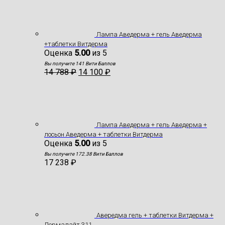
Лампа Аведерма + гель Аведерма
+таблетки Витдерма
Оценка
5.00
из 5
Вы получите 141 Вити Баллов
14 788
₽
14 100
₽
Лампа Аведерма + гель Аведерма +
лосьон Аведерма + таблетки Витдерма
Оценка
5.00
из 5
Вы получите 172.38 Вити Баллов
17 238
₽
Авередма гель + таблетки Витдерма +
Дермалайт 311