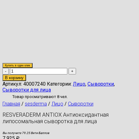
Купить в один клик
Количество
товара
В корзину
RESVERADERM
Артикул:
40007240
Категории:
Лицо
,
Сыворотки
,
ANTIOX
Сыворотки для лица
Антиоксидантная
Товар просматривают 8 чел.
липосомальная
Главная
/
sesderma
/
Лицо
/
Сыворотки
сыворотка
для
RESVERADERM ANTIOX Антиоксидантная
лица
липосомальная сыворотка для лица
Вы получите 79.25 Вити Баллов
7 925
₽