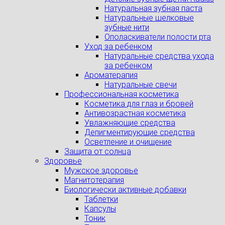
Натуральная зубная паста
Натуральные шелковые
зубные нити
Ополаскиватели полости рта
Уход за ребенком
Натуральные средства ухода
за ребенком
Ароматерапия
Натуральные свечи
Профессиональная косметика
Косметика для глаз и бровей
Антивозрастная косметика
Увлажняющие средства
Депигментирующие средства
Осветление и очищение
Защита от солнца
Здоровье
Мужское здоровье
Магнитотерапия
Биологически активные добавки
Таблетки
Капсулы
Тоник