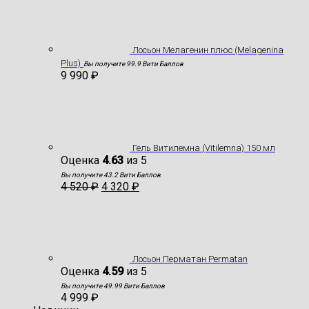
Лосьон Мелагенин плюс (Melagenina
Plus)
Вы получите 99.9 Вити Баллов
9 990
₽
Гель Витилемна (Vitilemna) 150 мл
Оценка
4.63
из 5
Вы получите 43.2 Вити Баллов
4 520
₽
4 320
₽
Лосьон Перматан Permatan
Оценка
4.59
из 5
Вы получите 49.99 Вити Баллов
4 999
₽