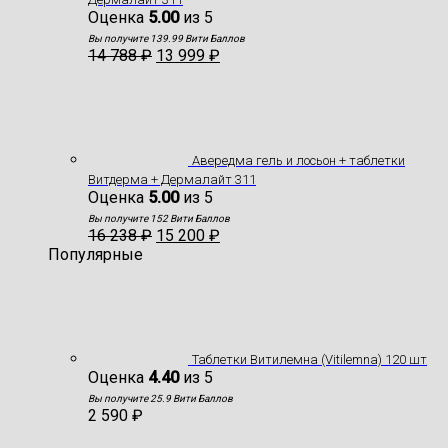
Оценка
5.00
из 5
Вы получите 139.99 Вити Баллов
14 788
₽
13 999
₽
Авередма гель и лосьон + таблетки
Витдерма + Дермалайт 311
Оценка
5.00
из 5
Вы получите 152 Вити Баллов
16 238
₽
15 200
₽
Популярные
Таблетки Витилемна (Vitilemna) 120 шт
Оценка
4.40
из 5
Вы получите 25.9 Вити Баллов
2 590
₽