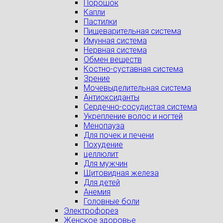
Порошок
Капли
Пастилки
Пищеварительная система
Имунная система
Нервная система
Обмен веществ
Костно-суставная система
Зрение
Мочевыделительная система
Антиоксиданты
Сердечно-сосудистая система
Укрепление волос и ногтей
Менопауза
Для почек и печени
Похудение
целлюлит
Для мужчин
Щитовидная железа
Для детей
Анемия
Головные боли
Электрофорез
Женское здоровье