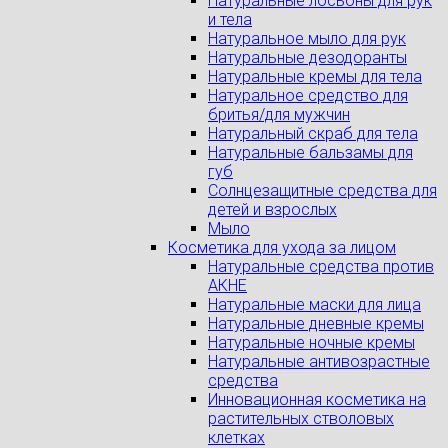
Натуральные лосьоны для рук
и тела
Натуральное мыло для рук
Натуральные дезодоранты
Натуральные кремы для тела
Натуральное средство для
бритья/для мужчин
Натуральный скраб для тела
Натуральные бальзамы для
губ
Солнцезащитные средства для
детей и взрослых
Мыло
Косметика для ухода за лицом
Натуральные средства против
АКНЕ
Натуральные маски для лица
Натуральные дневные кремы
Натуральные ночные кремы
Натуральные антивозрастные
средства
Инновационная косметика на
растительных стволовых
клетках