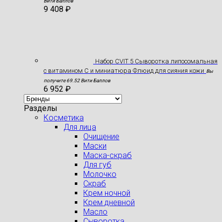
Вити Баллов
9 408
₽
Набор CVIT 5 Сыворотка липосомальная
с витамином С и миниатюра Флюид для сияния кожи
Вы
получите 69.52 Вити Баллов
6 952
₽
Разделы
Косметика
Для лица
Очищение
Маски
Маска-скраб
Для губ
Молочко
Скраб
Крем ночной
Крем дневной
Масло
Сыворотка