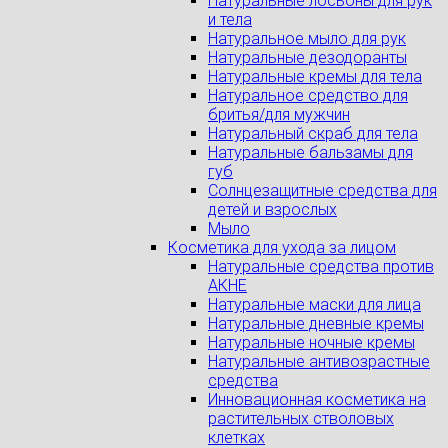
Натуральные лосьоны для рук
и тела
Натуральное мыло для рук
Натуральные дезодоранты
Натуральные кремы для тела
Натуральное средство для
бритья/для мужчин
Натуральный скраб для тела
Натуральные бальзамы для
губ
Солнцезащитные средства для
детей и взрослых
Мыло
Косметика для ухода за лицом
Натуральные средства против
АКНЕ
Натуральные маски для лица
Натуральные дневные кремы
Натуральные ночные кремы
Натуральные антивозрастные
средства
Инновационная косметика на
растительных стволовых
клетках