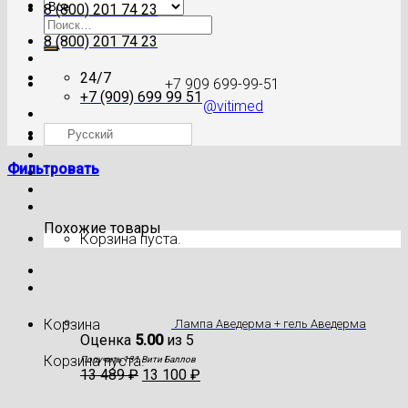
8 (800) 201 74 23
Искать:
8 (800) 201 74 23
24/7
+7 909 699-99-51
+7 (909) 699 99 51
@vitimed
Русский
Где моя посылка?
Фильтровать
Похожие товары
Корзина пуста.
Корзина
Лампа Аведерма + гель Аведерма
Оценка
5.00
из 5
Корзина пуста.
Получить 131 Вити Баллов
13 489
₽
13 100
₽