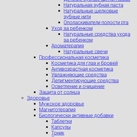
Натуральная зубная паста
Натуральные шелковые
зубные нити
Ополаскиватели полости рта
Уход за ребенком
Натуральные средства ухода
за ребенком
Ароматерапия
Натуральные свечи
Профессиональная косметика
Косметика для глаз и бровей
Антивозрастная косметика
Увлажняющие средства
Депигментирующие средства
Осветление и очищение
Защита от солнца
Здоровье
Мужское здоровье
Магнитотерапия
Биологически активные добавки
Таблетки
Капсулы
Тоник