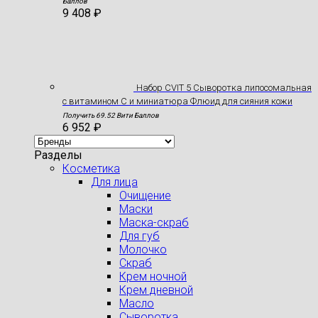
Баллов
9 408
₽
Набор CVIT 5 Сыворотка липосомальная
с витамином С и миниатюра Флюид для сияния кожи
Получить 69.52 Вити Баллов
6 952
₽
Разделы
Косметика
Для лица
Очищение
Маски
Маска-скраб
Для губ
Молочко
Скраб
Крем ночной
Крем дневной
Масло
Сыворотка