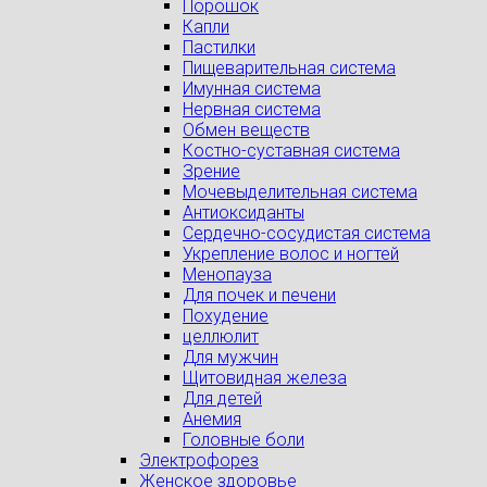
Порошок
Капли
Пастилки
Пищеварительная система
Имунная система
Нервная система
Обмен веществ
Костно-суставная система
Зрение
Мочевыделительная система
Антиоксиданты
Сердечно-сосудистая система
Укрепление волос и ногтей
Менопауза
Для почек и печени
Похудение
целлюлит
Для мужчин
Щитовидная железа
Для детей
Анемия
Головные боли
Электрофорез
Женское здоровье