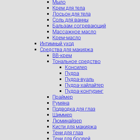
Мыло
Крем для тела
Лосьон для тела
Соль для ванны
Бальзам согревающий
Массажное масло
Крем-масло
Интимный уход
Средства для макияжа
BB-крем
Тональное средство
Консилер
Пудра
Пудра-вуаль
Пудра-хайлайтер
Пудра-контуринг
Праймер
Румяна
Подводка для глаз
Шиммер
Люминайзер
Кисти для макияжа
Тени для глаз
Тени для бровей