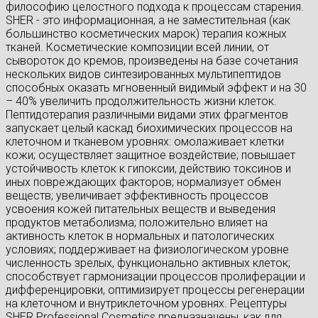
философию целостного подхода к процессам старения.
SHER - это информационная, а не заместительная (как
большинство косметических марок) терапия кожных
тканей. Косметические композиции всей линии, от
сывороток до кремов, произведены на базе сочетания
нескольких видов синтезированных мультипептидов
способных оказать мгновенный видимый эффект и на 30
– 40% увеличить продолжительность жизни клеток.
Пептидотерапия различными видами этих фрагментов
запускает целый каскад биохимических процессов на
клеточном и тканевом уровнях: омолаживает клетки
кожи; осуществляет защитное воздействие; повышает
устойчивость клеток к гипоксии, действию токсинов и
иных повреждающих факторов; нормализует обмен
веществ; увеличивает эффективность процессов
усвоения кожей питательных веществ и выведения
продуктов метаболизма; положительно влияет на
активность клеток в нормальных и патологических
условиях; поддерживает на физиологическом уровне
численность зрелых, функционально активных клеток;
способствует гармонизации процессов пролиферации и
дифференцировки, оптимизирует процессы регенерации
на клеточном и внутриклеточном уровнях. Рецептуры
SHER Professional Cosmetics предназначены, как для