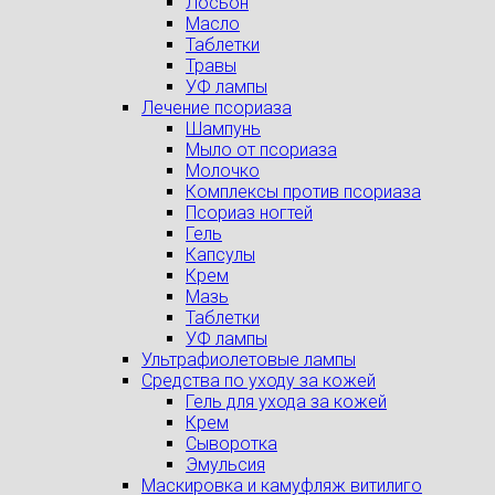
Лосьон
Масло
Таблетки
Травы
УФ лампы
Лечение псориаза
Шампунь
Мыло от псориаза
Молочко
Комплексы против псориаза
Псориаз ногтей
Гель
Капсулы
Крем
Мазь
Таблетки
УФ лампы
Ультрафиолетовые лампы
Средства по уходу за кожей
Гель для ухода за кожей
Крем
Сыворотка
Эмульсия
Маскировка и камуфляж витилиго