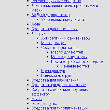
Регенерирующие средства
Домашние пилинговые программы и
маски
БАДы (нутрицевтика)
Укрепление иммунитета
Акне
Средства для осветления
Для рук
Антисептики и санитайзеры
Мыло для рук
Средства для ногтей
Масло для ногтей
Масло для кутикулы
Противогрибковое средство
Лечение ногтей
Крем для рук
Бальзам для рук
Средства для заживления
Средства при дерматопорозе
Cредства с депигментирующим
эффектом
Мыло
Гель для душа
Средства при гипопигментации