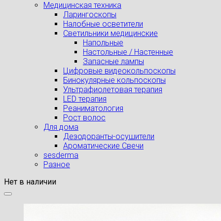
Медицинская техника
Ларингоскопы
Налобные осветители
Светильники медицинские
Напольные
Настольные / Настенные
Запасные лампы
Цифровые видеокольпоскопы
Бинокулярные кольпоскопы
Ультрафиолетовая терапия
LED терапия
Реаниматология
Рост волос
Для дома
Дезодоранты-осушители
Ароматические Свечи
sesderma
Разное
Нет в наличии