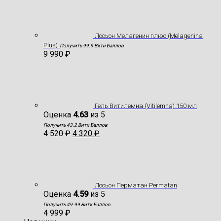
Лосьон Мелагенин плюс (Melagenina
Plus)
Получить 99.9 Вити Баллов
9 990
₽
Гель Витилемна (Vitilemna) 150 мл
Оценка
4.63
из 5
Получить 43.2 Вити Баллов
4 520
₽
4 320
₽
Лосьон Перматан Permatan
Оценка
4.59
из 5
Получить 49.99 Вити Баллов
4 999
₽