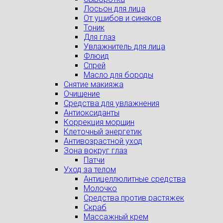
Лосьон для лица
От ушибов и синяков
Тоник
Для глаз
Увлажнитель для лица
Флюид
Спрей
Масло для бороды
Снятие макияжа
Очищение
Средства для увлажнения
Антиоксиданты
Коррекция морщин
Клеточный энергетик
Антивозрастной уход
Зона вокруг глаз
Патчи
Уход за телом
Антицеллюлитные средства
Молочко
Средства против растяжек
Скраб
Массажный крем