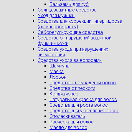
Бальзамы для губ
Солнцезащитные средства
Уход для мужчин
Средства для коррекции гипергидроза
(антиперспиранты)
Себорегулирующие средства
Средства от нарушений защитной
функции кожи
Средства ухода при нарушениях
пигментации
Средства ухода за волосами
Шампунь
Маска
Лосьон
Средства от выпадения волос
Средства от перхоти
Кондиционер
Натуральная краска для волос
Средства для роста волос
Средства для укрепления волос
Ополаскиватель
Расческа для волос
Масло для волос