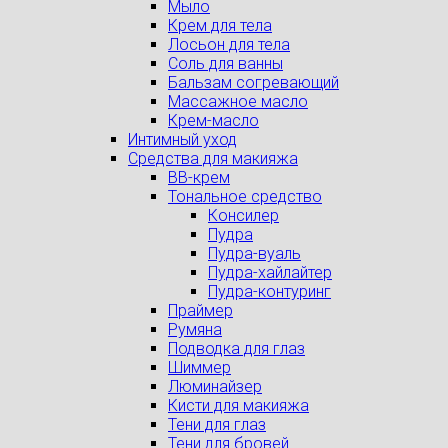
Мыло
Крем для тела
Лосьон для тела
Соль для ванны
Бальзам согревающий
Массажное масло
Крем-масло
Интимный уход
Средства для макияжа
BB-крем
Тональное средство
Консилер
Пудра
Пудра-вуаль
Пудра-хайлайтер
Пудра-контуринг
Праймер
Румяна
Подводка для глаз
Шиммер
Люминайзер
Кисти для макияжа
Тени для глаз
Тени для бровей