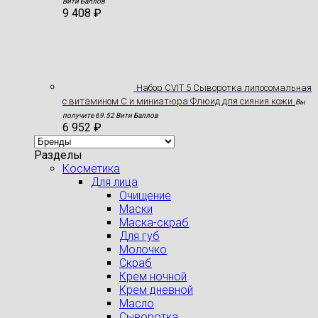
Вити Баллов
9 408
₽
Набор CVIT 5 Сыворотка липосомальная
с витамином С и миниатюра Флюид для сияния кожи
Вы
получите 69.52 Вити Баллов
6 952
₽
Разделы
Косметика
Для лица
Очищение
Маски
Маска-скраб
Для губ
Молочко
Скраб
Крем ночной
Крем дневной
Масло
Сыворотка