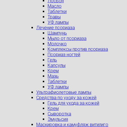
Лосьон
Масло
Таблетки
Травы
УФ лампы
Лечение псориаза
Шампунь
Мыло от псориаза
Молочко
Комплексы против псориаза
Псориаз ногтей
Гель
Капсулы
Крем
Мазь
Таблетки
УФ лампы
Ультрафиолетовые лампы
Средства по уходу за кожей
Гель для ухода за кожей
Крем
Сыворотка
Эмульсия
Маскировка и камуфляж витилиго