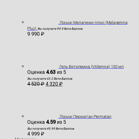
Лосьон Мелагенин плюс (Melagenina
Plus)
Вы получите 99.9 Вити Баллов
9 990
₽
Гель Витилемна (Vitilemna) 150 мл
Оценка
4.63
из 5
Вы получите 43.2 Вити Баллов
4 520
₽
4 320
₽
Лосьон Перматан Permatan
Оценка
4.59
из 5
Вы получите 49.99 Вити Баллов
4 999
₽