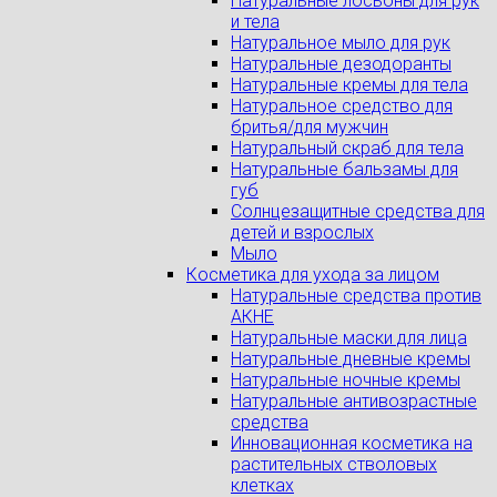
Натуральные лосьоны для рук
и тела
Натуральное мыло для рук
Натуральные дезодоранты
Натуральные кремы для тела
Натуральное средство для
бритья/для мужчин
Натуральный скраб для тела
Натуральные бальзамы для
губ
Солнцезащитные средства для
детей и взрослых
Мыло
Косметика для ухода за лицом
Натуральные средства против
АКНЕ
Натуральные маски для лица
Натуральные дневные кремы
Натуральные ночные кремы
Натуральные антивозрастные
средства
Инновационная косметика на
растительных стволовых
клетках