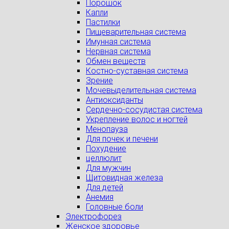
Порошок
Капли
Пастилки
Пищеварительная система
Имунная система
Нервная система
Обмен веществ
Костно-суставная система
Зрение
Мочевыделительная система
Антиоксиданты
Сердечно-сосудистая система
Укрепление волос и ногтей
Менопауза
Для почек и печени
Похудение
целлюлит
Для мужчин
Щитовидная железа
Для детей
Анемия
Головные боли
Электрофорез
Женское здоровье