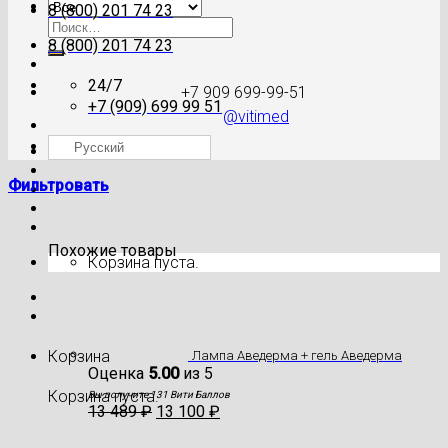
8 (800) 201 74 23
Искать:
8 (800) 201 74 23
24/7
+7 909 699-99-51
+7 (909) 699 99 51
@vitimed
Русский
Где моя посылка?
Фильтровать
Похожие товары
Корзина пуста.
Корзина
Лампа Аведерма + гель Аведерма
Оценка
5.00
из 5
Корзина пуста.
Вы получите 131 Вити Баллов
13 489
₽
13 100
₽