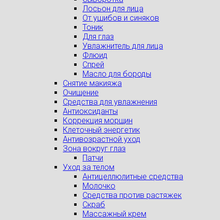
Лосьон для лица
От ушибов и синяков
Тоник
Для глаз
Увлажнитель для лица
Флюид
Спрей
Масло для бороды
Снятие макияжа
Очищение
Средства для увлажнения
Антиоксиданты
Коррекция морщин
Клеточный энергетик
Антивозрастной уход
Зона вокруг глаз
Патчи
Уход за телом
Антицеллюлитные средства
Молочко
Средства против растяжек
Скраб
Массажный крем