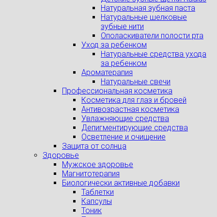
Натуральная зубная паста
Натуральные шелковые
зубные нити
Ополаскиватели полости рта
Уход за ребенком
Натуральные средства ухода
за ребенком
Ароматерапия
Натуральные свечи
Профессиональная косметика
Косметика для глаз и бровей
Антивозрастная косметика
Увлажняющие средства
Депигментирующие средства
Осветление и очищение
Защита от солнца
Здоровье
Мужское здоровье
Магнитотерапия
Биологически активные добавки
Таблетки
Капсулы
Тоник