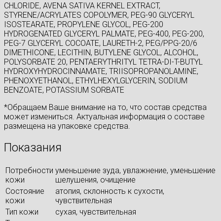
CHLORIDE, AVENA SATIVA KERNEL EXTRACT,
STYRENE/ACRYLATES COPOLYMER, PEG-90 GLYCERYL
ISOSTEARATE, PROPYLENE GLYCOL, PEG-200
HYDROGENATED GLYCERYL PALMATE, PEG-400, PEG-200,
PEG-7 GLYCERYL COCOATE, LAURETH-2, PEG/PPG-20/6
DIMETHICONE, LECITHIN, BUTYLENE GLYCOL, ALCOHOL,
POLYSORBATE 20, PENTAERYTHRITYL TETRA-DI-T-BUTYL
HYDROXYHYDROCINNAMATE, TRIISOPROPANOLAMINE,
PHENOXYETHANOL, ETHYLHEXYLGLYCERIN, SODIUM
BENZOATE, POTASSIUM SORBATE
*Обращаем Ваше внимание на то, что состав средства
может измениться. Актуальная информация о составе
размещена на упаковке средства.
Показания
Потребности
уменьшение зуда, увлажнение, уменьшение
кожи
шелушения, очищение
Состояние
атопия, склонность к сухости,
кожи
чувствительная
Тип кожи
сухая, чувствительная