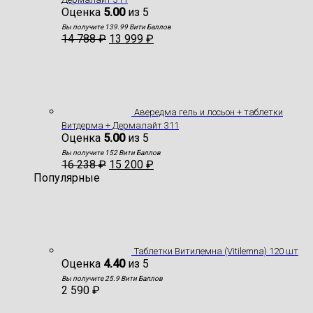
Оценка
5.00
из 5
Вы получите 139.99 Вити Баллов
14 788
₽
13 999
₽
Авередма гель и лосьон + таблетки
Витдерма + Дермалайт 311
Оценка
5.00
из 5
Вы получите 152 Вити Баллов
16 238
₽
15 200
₽
Популярные
Таблетки Витилемна (Vitilemna) 120 шт
Оценка
4.40
из 5
Вы получите 25.9 Вити Баллов
2 590
₽