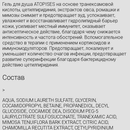
Гель для душа ATOPISES на основе транексамовой
кислоты, цетилпиридиния, экстрактов овса, ромашки и
мимозы снимает и предотвращает зуд, успокаивает,
увлажняет и восстанавливает гидролипидный барьер
кожи, усиливает местный иммунитет, оказывает
антисептическое действие, благодаря чему снижается
интенсивность и частота обострений. Вспомогательное
средство в терапии с применением кортикоидов и
иммуномодуляторов. Предотвращает, локализует и
уменьшает количество очагов инфекции, предотвращает
развитие суперинфекции благодаря бактерицидному
действию цетилпиридиния.
Состав
>
AQUA, SODIUM LAURETH SULFATE, GLYCERIN,
COCAMIDOPROPYL BETAINE, PROPANEDIOL, DECYL
GLUCOSIDE, COCAMIDE DEA, DISODIUM PEG-5
LAURYLCITRATE SULFOSUCCINATE, TRANEXAMIC ACID,
MIMOSA TENUIFLORA BARK EXTRACT, CITRIC ACID,
CHAMOMILLA RECUTITA EXTRACT, CETYLPYRIDINIUM