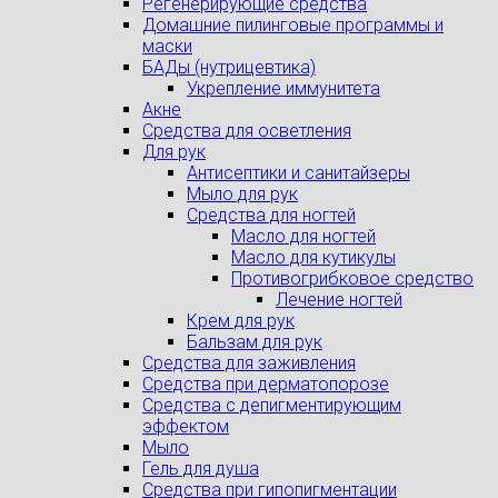
Регенерирующие средства
Домашние пилинговые программы и
маски
БАДы (нутрицевтика)
Укрепление иммунитета
Акне
Средства для осветления
Для рук
Антисептики и санитайзеры
Мыло для рук
Средства для ногтей
Масло для ногтей
Масло для кутикулы
Противогрибковое средство
Лечение ногтей
Крем для рук
Бальзам для рук
Средства для заживления
Средства при дерматопорозе
Cредства с депигментирующим
эффектом
Мыло
Гель для душа
Средства при гипопигментации