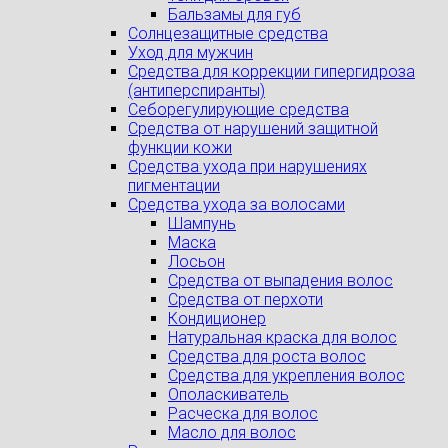
Бальзамы для губ
Солнцезащитные средства
Уход для мужчин
Средства для коррекции гипергидроза
(антиперспиранты)
Себорегулирующие средства
Средства от нарушений защитной
функции кожи
Средства ухода при нарушениях
пигментации
Средства ухода за волосами
Шампунь
Маска
Лосьон
Средства от выпадения волос
Средства от перхоти
Кондиционер
Натуральная краска для волос
Средства для роста волос
Средства для укрепления волос
Ополаскиватель
Расческа для волос
Масло для волос