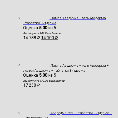
Лампа Аведерма + гель Аведерма
+таблетки Витдерма
Оценка
5.00
из 5
Вы получите 141 Вити Баллов
14 788
₽
14 100
₽
Лампа Аведерма + гель Аведерма +
лосьон Аведерма + таблетки Витдерма
Оценка
5.00
из 5
Вы получите 172.38 Вити Баллов
17 238
₽
Авередма гель + таблетки Витдерма +
Дермалайт 311