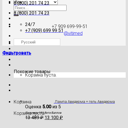
8 (800) 201 74 23
Искать:
8 (800) 201 74 23
24/7
+7 909 699-99-51
+7 (909) 699 99 51
@vitimed
Русский
Где моя посылка?
Фильтровать
Похожие товары
Корзина пуста.
Корзина
Лампа Аведерма + гель Аведерма
Оценка
5.00
из 5
Корзина пуста.
Получить 131 Вити Баллов
13 489
₽
13 100
₽