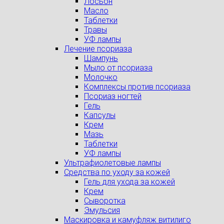
Лосьон
Масло
Таблетки
Травы
УФ лампы
Лечение псориаза
Шампунь
Мыло от псориаза
Молочко
Комплексы против псориаза
Псориаз ногтей
Гель
Капсулы
Крем
Мазь
Таблетки
УФ лампы
Ультрафиолетовые лампы
Средства по уходу за кожей
Гель для ухода за кожей
Крем
Сыворотка
Эмульсия
Маскировка и камуфляж витилиго