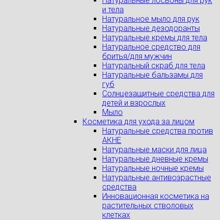
Натуральные лосьоны для рук
и тела
Натуральное мыло для рук
Натуральные дезодоранты
Натуральные кремы для тела
Натуральное средство для
бритья/для мужчин
Натуральный скраб для тела
Натуральные бальзамы для
губ
Солнцезащитные средства для
детей и взрослых
Мыло
Косметика для ухода за лицом
Натуральные средства против
АКНЕ
Натуральные маски для лица
Натуральные дневные кремы
Натуральные ночные кремы
Натуральные антивозрастные
средства
Инновационная косметика на
растительных стволовых
клетках