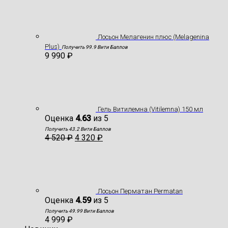
Лосьон Мелагенин плюс (Melagenina
Plus)
Получить 99.9 Вити Баллов
9 990
₽
Гель Витилемна (Vitilemna) 150 мл
Оценка
4.63
из 5
Получить 43.2 Вити Баллов
4 520
₽
4 320
₽
Лосьон Перматан Permatan
Оценка
4.59
из 5
Получить 49.99 Вити Баллов
4 999
₽