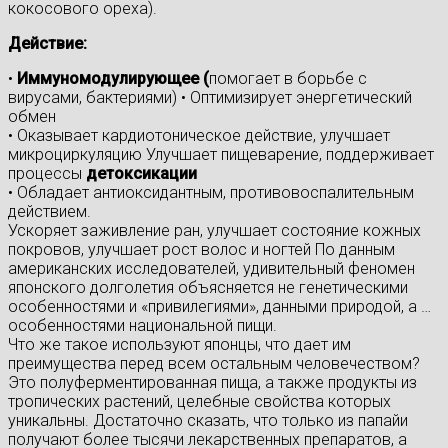
кокосового ореха).
Действие:
•
Иммуномодулирующее (
помогает в борьбе с
вирусами, бактериями) • Оптимизирует энергетический
обмен
• Оказывает кардиотоническое действие, улучшает
микроциркуляцию Улучшает пищеварение, поддерживает
процессы
детоксикации
• Обладает антиоксидантным, противовоспалительным
действием.
Ускоряет заживление ран, улучшает состояние кожных
покровов, улучшает рост волос и ногтей По данным
американских исследователей, удивительный феномен
японского долголетия объясняется не генетическими
особенностями и «привилегиями», данными природой, а …
особенностями национальной пищи.
Что же такое используют японцы, что дает им
преимущества перед всем остальным человечеством?
Это полуферментированная пища, а также продукты из
тропических растений, целебные свойства которых
уникальны. Достаточно сказать, что только из папайи
получают более тысячи лекарственных препаратов, а