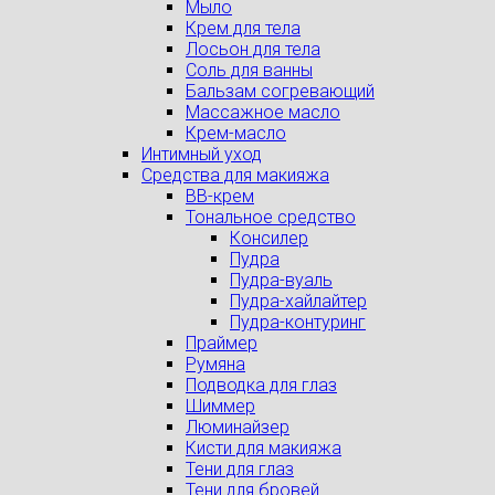
Мыло
Крем для тела
Лосьон для тела
Соль для ванны
Бальзам согревающий
Массажное масло
Крем-масло
Интимный уход
Средства для макияжа
BB-крем
Тональное средство
Консилер
Пудра
Пудра-вуаль
Пудра-хайлайтер
Пудра-контуринг
Праймер
Румяна
Подводка для глаз
Шиммер
Люминайзер
Кисти для макияжа
Тени для глаз
Тени для бровей