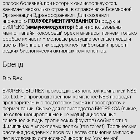
список болезней, при которых они используются,
занимает несколько страниц в справочнике Всемирной
Организации Здравоохранения. Для создания
японского
ПОЛУФЕРМЕНТИРОВАННОГО
продукта
БИОРЕКС (
иммуномодулятор
) были использованы
манго, папайя, кокосовый орех и ананасы, причем, только
особые их части – молодые растущие зеленые плоды и
цветы. Именно в них содержится наибольший процент
редких биологически активных компонентов.
Бренд
Bio Rex
БИОРЕКС BIO REX производится японской компанией NBS
Co, Ltd. На производственном комплексе NBS проводят
предварительную подготовку сырья к прозводству и
ферментации. Сырье для производства БИОРЕКСА (дикие,
не селекционированные и не модифицированные
генетически виды тропических фруктов) собирают на
Филиппинах в «дождевых лесах» (rain forest). Тропические
растения дождевых лесов существуют многие миллионы
лет в условиях интенсивной инсоляции (солнечной