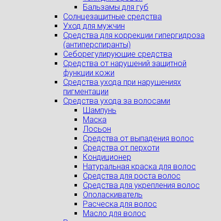
Бальзамы для губ
Солнцезащитные средства
Уход для мужчин
Средства для коррекции гипергидроза
(антиперспиранты)
Себорегулирующие средства
Средства от нарушений защитной
функции кожи
Средства ухода при нарушениях
пигментации
Средства ухода за волосами
Шампунь
Маска
Лосьон
Средства от выпадения волос
Средства от перхоти
Кондиционер
Натуральная краска для волос
Средства для роста волос
Средства для укрепления волос
Ополаскиватель
Расческа для волос
Масло для волос