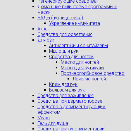
Регенерирующие средства
Домашние пилинговые программы и
маски
БАДы (нутрицевтика)
Укрепление иммунитета
Акне
Средства для осветления
Для рук
Антисептики и санитайзеры
Мыло для рук
Средства для ногтей
Масло для ногтей
Масло для кутикулы
Противогрибковое средство
Лечение ногтей
Крем для рук
Бальзам для рук
Средства для заживления
Средства при дерматопорозе
Cредства с депигментирующим
эффектом
Мыло
Гель для душа
Средства при гипопигментации