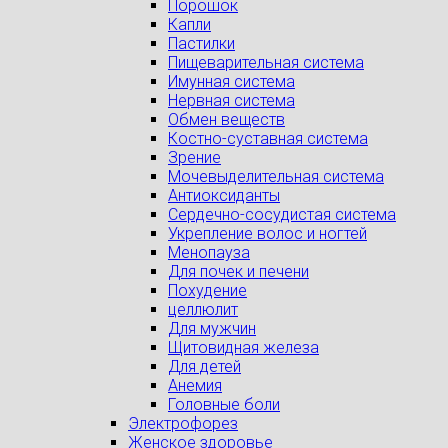
Порошок
Капли
Пастилки
Пищеварительная система
Имунная система
Нервная система
Обмен веществ
Костно-суставная система
Зрение
Мочевыделительная система
Антиоксиданты
Сердечно-сосудистая система
Укрепление волос и ногтей
Менопауза
Для почек и печени
Похудение
целлюлит
Для мужчин
Щитовидная железа
Для детей
Анемия
Головные боли
Электрофорез
Женское здоровье