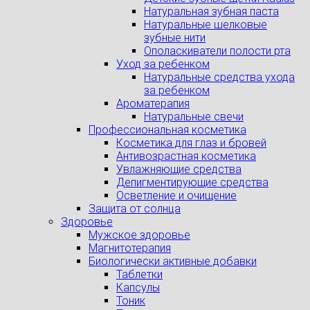
Натуральная зубная паста
Натуральные шелковые
зубные нити
Ополаскиватели полости рта
Уход за ребенком
Натуральные средства ухода
за ребенком
Ароматерапия
Натуральные свечи
Профессиональная косметика
Косметика для глаз и бровей
Антивозрастная косметика
Увлажняющие средства
Депигментирующие средства
Осветление и очищение
Защита от солнца
Здоровье
Мужское здоровье
Магнитотерапия
Биологически активные добавки
Таблетки
Капсулы
Тоник