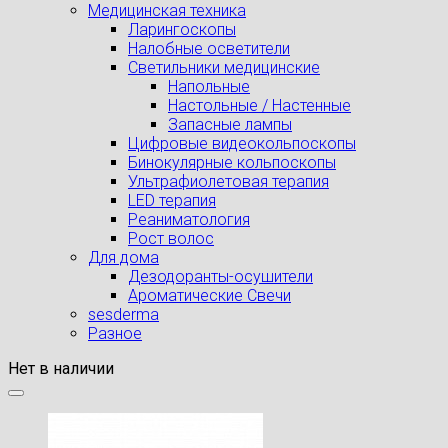
Медицинская техника
Ларингоскопы
Налобные осветители
Светильники медицинские
Напольные
Настольные / Настенные
Запасные лампы
Цифровые видеокольпоскопы
Бинокулярные кольпоскопы
Ультрафиолетовая терапия
LED терапия
Реаниматология
Рост волос
Для дома
Дезодоранты-осушители
Ароматические Свечи
sesderma
Разное
Нет в наличии