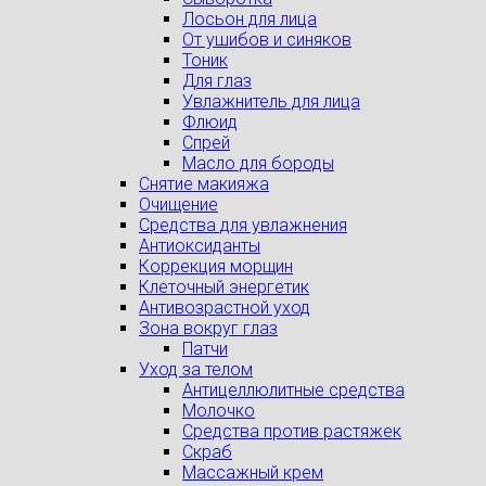
Лосьон для лица
От ушибов и синяков
Тоник
Для глаз
Увлажнитель для лица
Флюид
Спрей
Масло для бороды
Снятие макияжа
Очищение
Средства для увлажнения
Антиоксиданты
Коррекция морщин
Клеточный энергетик
Антивозрастной уход
Зона вокруг глаз
Патчи
Уход за телом
Антицеллюлитные средства
Молочко
Средства против растяжек
Скраб
Массажный крем