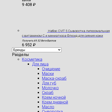
Баллов
9 408
₽
Набор CVIT 5 Сыворотка липосомальная
с витамином С и миниатюра Флюид для сияния кожи
Получить 69.52 Вити Баллов
6 952
₽
Разделы
Косметика
Для лица
Очищение
Маски
Маска-скраб
Для губ
Молочко
Скраб
Крем ночной
Крем дневной
Масло
Сыворотка