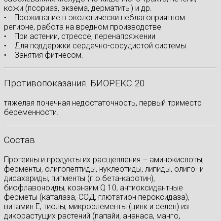
кожи (псориаз, экзема, дерматиты) и др.
• Проживание в экологически неблагоприятном
регионе, работа на вредном производстве
• При астении, стрессе, перенапряжении
• Для поддержки сердечно-сосудистой системы
• Занятия фитнесом.
Противопоказания. БИОРЕКС 20
тяжелая почечная недостаточность, первый триместр
беременности.
Состав
Протеины и продукты их расщепления – аминокислоты,
ферменты, олигопептиды, нуклеотиды, липиды, олиго- и
дисахариды, пигменты (г.о.бета-каротин),
биофлавоноиды, коэнзим Q 10, антиоксидантные
ферметы (каталаза, СОД, глютатион пероксидаза),
витамин Е, тиолы, микроэлементы (цинк и селен) из
дикорастущих растений (папайи, ананаса, манго,