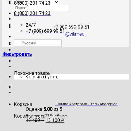
8 (800) 201 74 23
Искать:
8 (800) 201 74 23
24/7
+7 909 699-99-51
+7 (909) 699 99 51
@vitimed
Русский
Где моя посылка?
Фильтровать
Похожие товары
Корзина пуста.
Корзина
Лампа Аведерма + гель Аведерма
Оценка
5.00
из 5
Корзина пуста.
Вы получите 131 Вити Баллов
13 489
₽
13 100
₽