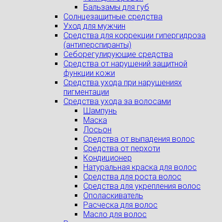
Бальзамы для губ
Солнцезащитные средства
Уход для мужчин
Средства для коррекции гипергидроза
(антиперспиранты)
Себорегулирующие средства
Средства от нарушений защитной
функции кожи
Средства ухода при нарушениях
пигментации
Средства ухода за волосами
Шампунь
Маска
Лосьон
Средства от выпадения волос
Средства от перхоти
Кондиционер
Натуральная краска для волос
Средства для роста волос
Средства для укрепления волос
Ополаскиватель
Расческа для волос
Масло для волос