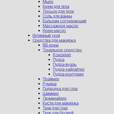
Мыло
Крем для тела
Лосьон для тела
Соль для ванны
Бальзам согревающий
Массажное масло
Крем-масло
Интимный уход
Средства для макияжа
BB-крем
Тональное средство
Консилер
Пудра
Пудра-вуаль
Пудра-хайлайтер
Пудра-контуринг
Праймер
Румяна
Подводка для глаз
Шиммер
Люминайзер
Кисти для макияжа
Тени для глаз
Тени для бровей