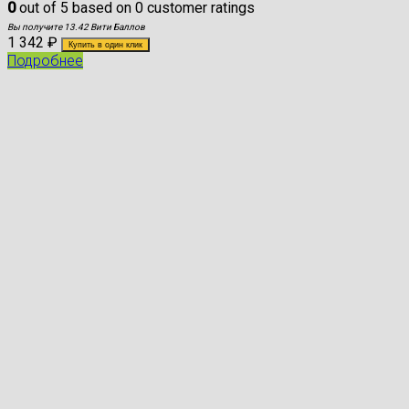
0
out of
5
based on
0
customer ratings
Вы получите 13.42 Вити Баллов
1 342
₽
Купить в один клик
Подробнее