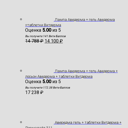
Лампа Аведерма + гель Аведерма
+таблетки Витдерма
Оценка
5.00
из 5
Вы получите 141 Вити Баллов
14 788
₽
14 100
₽
Лампа Аведерма + гель Аведерма +
лосьон Аведерма + таблетки Витдерма
Оценка
5.00
из 5
Вы получите 172.38 Вити Баллов
17 238
₽
Авередма гель + таблетки Витдерма +
Дермалайт 311