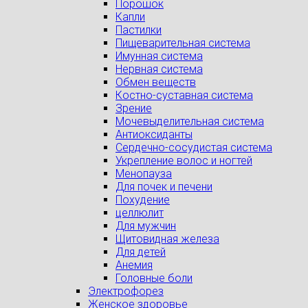
Порошок
Капли
Пастилки
Пищеварительная система
Имунная система
Нервная система
Обмен веществ
Костно-суставная система
Зрение
Мочевыделительная система
Антиоксиданты
Сердечно-сосудистая система
Укрепление волос и ногтей
Менопауза
Для почек и печени
Похудение
целлюлит
Для мужчин
Щитовидная железа
Для детей
Анемия
Головные боли
Электрофорез
Женское здоровье