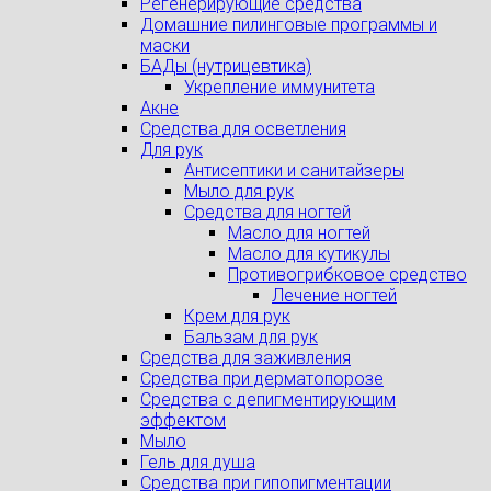
Регенерирующие средства
Домашние пилинговые программы и
маски
БАДы (нутрицевтика)
Укрепление иммунитета
Акне
Средства для осветления
Для рук
Антисептики и санитайзеры
Мыло для рук
Средства для ногтей
Масло для ногтей
Масло для кутикулы
Противогрибковое средство
Лечение ногтей
Крем для рук
Бальзам для рук
Средства для заживления
Средства при дерматопорозе
Cредства с депигментирующим
эффектом
Мыло
Гель для душа
Средства при гипопигментации