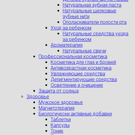
Натуральная зубная паста
Натуральные шелковые
зубные нити
Ополаскиватели полости рта
Уход за ребенком
Натуральные средства ухода
за ребенком
Ароматерапия
Натуральные свечи
Профессиональная косметика
Косметика для глаз и бровей
Антивозрастная косметика
Увлажняющие средства
Депигментирующие средства
Осветление и очищение
Защита от солнца
Здоровье
Мужское здоровье
Магнитотерапия
Биологически активные добавки
Таблетки
Капсулы
Тоник