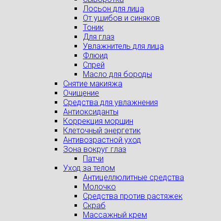
Лосьон для лица
От ушибов и синяков
Тоник
Для глаз
Увлажнитель для лица
Флюид
Спрей
Масло для бороды
Снятие макияжа
Очищение
Средства для увлажнения
Антиоксиданты
Коррекция морщин
Клеточный энергетик
Антивозрастной уход
Зона вокруг глаз
Патчи
Уход за телом
Антицеллюлитные средства
Молочко
Средства против растяжек
Скраб
Массажный крем