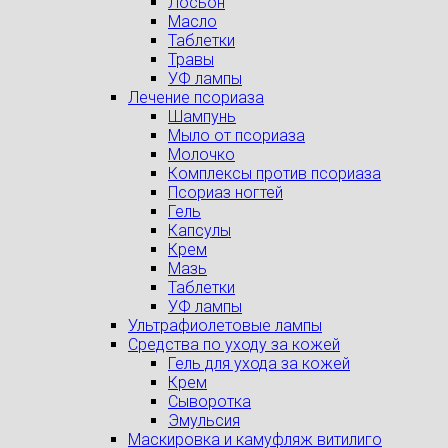
Лосьон
Масло
Таблетки
Травы
УФ лампы
Лечение псориаза
Шампунь
Мыло от псориаза
Молочко
Комплексы против псориаза
Псориаз ногтей
Гель
Капсулы
Крем
Мазь
Таблетки
УФ лампы
Ультрафиолетовые лампы
Средства по уходу за кожей
Гель для ухода за кожей
Крем
Сыворотка
Эмульсия
Маскировка и камуфляж витилиго