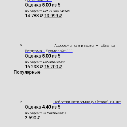
Оценка
5.00
из 5
Вы получите 139.99 Вити Баллов
14 788
₽
13 999
₽
Авередма гель и лосьон + таблетки
Витдерма + Дермалайт 311
Оценка
5.00
из 5
Вы получите 152 Вити Баллов
16 238
₽
15 200
₽
Популярные
Таблетки Витилемна (Vitilemna) 120 шт
Оценка
4.40
из 5
Вы получите 25.9 Вити Баллов
2 590
₽