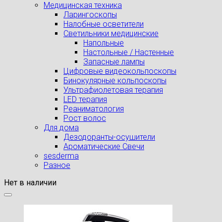
Медицинская техника
Ларингоскопы
Налобные осветители
Светильники медицинские
Напольные
Настольные / Настенные
Запасные лампы
Цифровые видеокольпоскопы
Бинокулярные кольпоскопы
Ультрафиолетовая терапия
LED терапия
Реаниматология
Рост волос
Для дома
Дезодоранты-осушители
Ароматические Свечи
sesderma
Разное
Нет в наличии