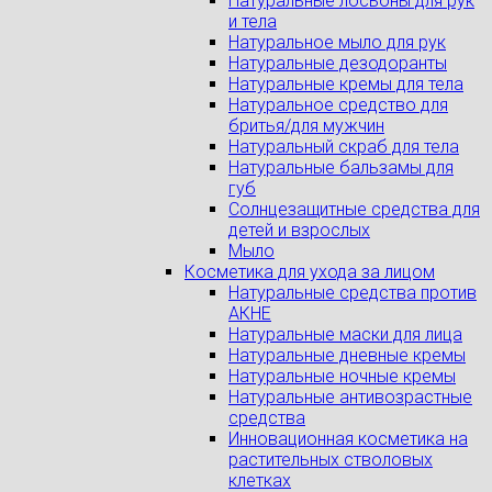
Натуральные лосьоны для рук
и тела
Натуральное мыло для рук
Натуральные дезодоранты
Натуральные кремы для тела
Натуральное средство для
бритья/для мужчин
Натуральный скраб для тела
Натуральные бальзамы для
губ
Солнцезащитные средства для
детей и взрослых
Мыло
Косметика для ухода за лицом
Натуральные средства против
АКНЕ
Натуральные маски для лица
Натуральные дневные кремы
Натуральные ночные кремы
Натуральные антивозрастные
средства
Инновационная косметика на
растительных стволовых
клетках