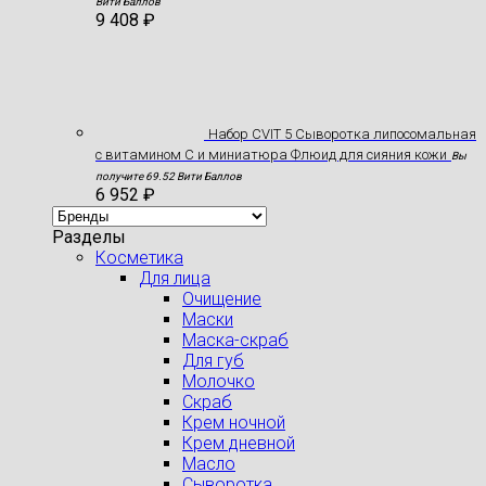
Вити Баллов
9 408
₽
Набор CVIT 5 Сыворотка липосомальная
с витамином С и миниатюра Флюид для сияния кожи
Вы
получите 69.52 Вити Баллов
6 952
₽
Разделы
Косметика
Для лица
Очищение
Маски
Маска-скраб
Для губ
Молочко
Скраб
Крем ночной
Крем дневной
Масло
Сыворотка