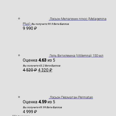
Лосьон Мелагенин плюс (Melagenina
Plus)
Вы получите 99.9 Вити Баллов
9 990
₽
Гель Витилемна (Vitilemna) 150 мл
Оценка
4.63
из 5
Вы получите 43.2 Вити Баллов
4 520
₽
4 320
₽
Лосьон Перматан Permatan
Оценка
4.59
из 5
Вы получите 49.99 Вити Баллов
4 999
₽