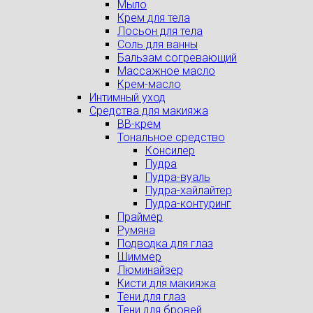
Мыло
Крем для тела
Лосьон для тела
Соль для ванны
Бальзам согревающий
Массажное масло
Крем-масло
Интимный уход
Средства для макияжа
BB-крем
Тональное средство
Консилер
Пудра
Пудра-вуаль
Пудра-хайлайтер
Пудра-контуринг
Праймер
Румяна
Подводка для глаз
Шиммер
Люминайзер
Кисти для макияжа
Тени для глаз
Тени для бровей