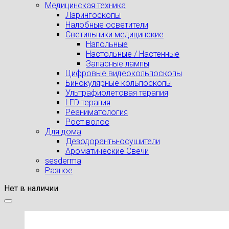
Медицинская техника
Ларингоскопы
Налобные осветители
Светильники медицинские
Напольные
Настольные / Настенные
Запасные лампы
Цифровые видеокольпоскопы
Бинокулярные кольпоскопы
Ультрафиолетовая терапия
LED терапия
Реаниматология
Рост волос
Для дома
Дезодоранты-осушители
Ароматические Свечи
sesderma
Разное
Нет в наличии