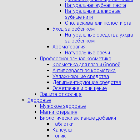
Натуральная зубная паста
Натуральные шелковые
зубные нити
Ополаскиватели полости рта
Уход за ребенком
Натуральные средства ухода
за ребенком
Ароматерапия
Натуральные свечи
Профессиональная косметика
Косметика для глаз и бровей
Антивозрастная косметика
Увлажняющие средства
Депигментирующие средства
Осветление и очищение
Защита от солнца
Здоровье
Мужское здоровье
Магнитотерапия
Биологически активные добавки
Таблетки
Капсулы
Тоник