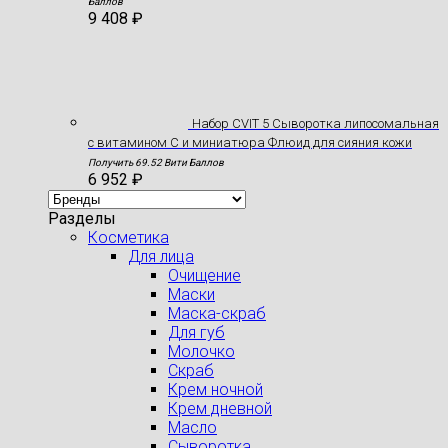
Баллов
9 408
₽
Набор CVIT 5 Сыворотка липосомальная
с витамином С и миниатюра Флюид для сияния кожи
Получить 69.52 Вити Баллов
6 952
₽
Разделы
Косметика
Для лица
Очищение
Маски
Маска-скраб
Для губ
Молочко
Скраб
Крем ночной
Крем дневной
Масло
Сыворотка