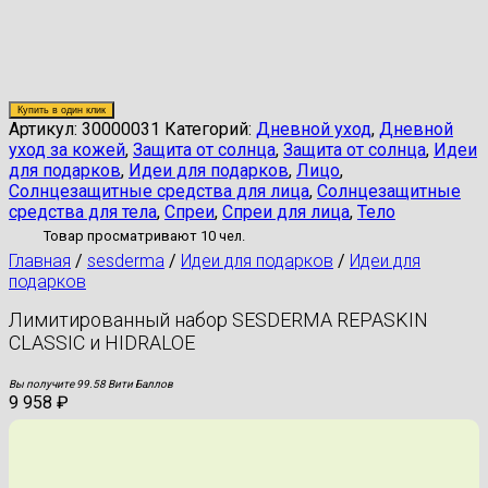
Купить в один клик
Артикул:
30000031
Категорий:
Дневной уход
,
Дневной
уход за кожей
,
Защита от солнца
,
Защита от солнца
,
Идеи
для подарков
,
Идеи для подарков
,
Лицо
,
Солнцезащитные средства для лица
,
Солнцезащитные
средства для тела
,
Спреи
,
Спреи для лица
,
Тело
Товар просматривают 10 чел.
Главная
/
sesderma
/
Идеи для подарков
/
Идеи для
подарков
Лимитированный набор SESDERMA REPASKIN
CLASSIC и HIDRALOE
Вы получите 99.58 Вити Баллов
9 958
₽