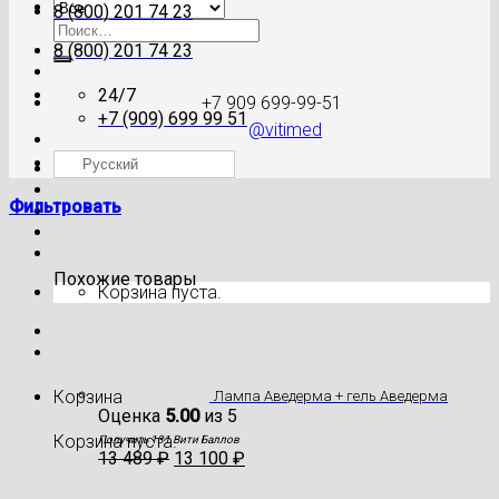
8 (800) 201 74 23
Искать:
8 (800) 201 74 23
24/7
+7 909 699-99-51
+7 (909) 699 99 51
@vitimed
Русский
Где моя посылка?
Фильтровать
Похожие товары
Корзина пуста.
Корзина
Лампа Аведерма + гель Аведерма
Оценка
5.00
из 5
Корзина пуста.
Получить 131 Вити Баллов
13 489
₽
13 100
₽