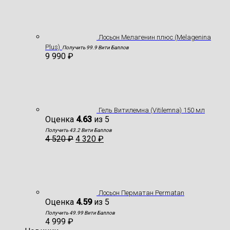
Лосьон Мелагенин плюс (Melagenina
Plus)
Получить 99.9 Вити Баллов
9 990
₽
Гель Витилемна (Vitilemna) 150 мл
Оценка
4.63
из 5
Получить 43.2 Вити Баллов
4 520
₽
4 320
₽
Лосьон Перматан Permatan
Оценка
4.59
из 5
Получить 49.99 Вити Баллов
4 999
₽