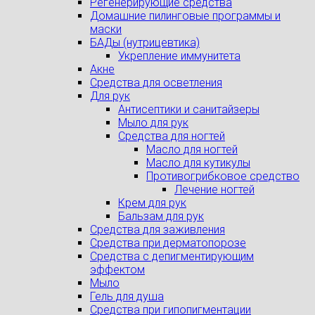
Регенерирующие средства
Домашние пилинговые программы и
маски
БАДы (нутрицевтика)
Укрепление иммунитета
Акне
Средства для осветления
Для рук
Антисептики и санитайзеры
Мыло для рук
Средства для ногтей
Масло для ногтей
Масло для кутикулы
Противогрибковое средство
Лечение ногтей
Крем для рук
Бальзам для рук
Средства для заживления
Средства при дерматопорозе
Cредства с депигментирующим
эффектом
Мыло
Гель для душа
Средства при гипопигментации