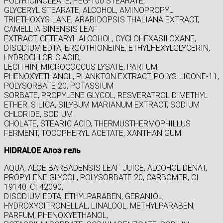
POLYRICINOLEATE, PEG-100 STEARATE,
GLYCERYL STEARATE, ALCOHOL, AMINOPROPYL
TRIETHOXYSILANE, ARABIDOPSIS THALIANA EXTRACT,
CAMELLIA SINENSIS LEAF
EXTRACT, CETEARYL ALCOHOL, CYCLOHEXASILOXANE,
DISODIUM EDTA, ERGOTHIONEINE, ETHYLHEXYLGLYCERIN,
HYDROCHLORIC ACID,
LECITHIN, MICROCOCCUS LYSATE, PARFUM,
PHENOXYETHANOL, PLANKTON EXTRACT, POLYSILICONE-11,
POLYSORBATE 20, POTASSIUM
SORBATE, PROPYLENE GLYCOL, RESVERATROL DIMETHYL
ETHER, SILICA, SILYBUM MARIANUM EXTRACT, SODIUM
CHLORIDE, SODIUM
CHOLATE, STEARIC ACID, THERMUSTHERMOPHILLUS
FERMENT, TOCOPHERYL ACETATE, XANTHAN GUM.
HIDRALOE Алоэ гель
AQUA, ALOE BARBADENSIS LEAF JUICE, ALCOHOL DENAT,
PROPYLENE GLYCOL, POLYSORBATE 20, CARBOMER, CI
19140, CI 42090,
DISODIUM EDTA, ETHYLPARABEN, GERANIOL,
HYDROXYCITRONELLAL, LINALOOL, METHYLPARABEN,
PARFUM, PHENOXYETHANOL,