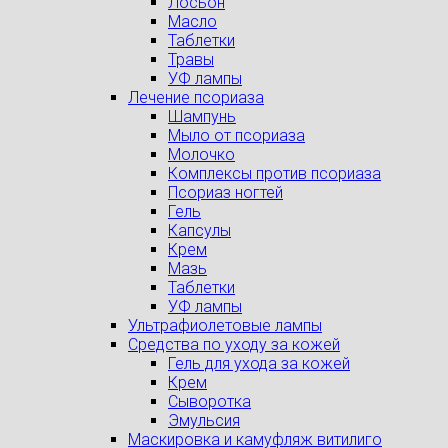
Лосьон
Масло
Таблетки
Травы
УФ лампы
Лечение псориаза
Шампунь
Мыло от псориаза
Молочко
Комплексы против псориаза
Псориаз ногтей
Гель
Капсулы
Крем
Мазь
Таблетки
УФ лампы
Ультрафиолетовые лампы
Средства по уходу за кожей
Гель для ухода за кожей
Крем
Сыворотка
Эмульсия
Маскировка и камуфляж витилиго