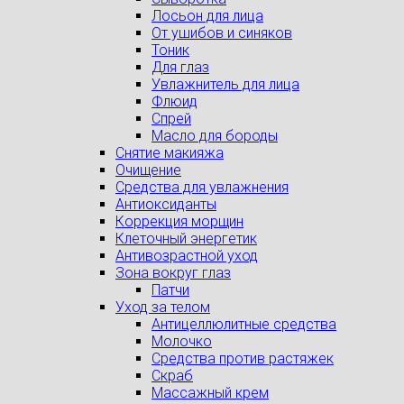
Лосьон для лица
От ушибов и синяков
Тоник
Для глаз
Увлажнитель для лица
Флюид
Спрей
Масло для бороды
Снятие макияжа
Очищение
Средства для увлажнения
Антиоксиданты
Коррекция морщин
Клеточный энергетик
Антивозрастной уход
Зона вокруг глаз
Патчи
Уход за телом
Антицеллюлитные средства
Молочко
Средства против растяжек
Скраб
Массажный крем