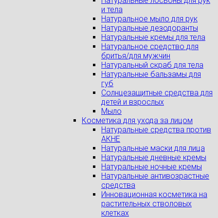
Натуральные лосьоны для рук
и тела
Натуральное мыло для рук
Натуральные дезодоранты
Натуральные кремы для тела
Натуральное средство для
бритья/для мужчин
Натуральный скраб для тела
Натуральные бальзамы для
губ
Солнцезащитные средства для
детей и взрослых
Мыло
Косметика для ухода за лицом
Натуральные средства против
АКНЕ
Натуральные маски для лица
Натуральные дневные кремы
Натуральные ночные кремы
Натуральные антивозрастные
средства
Инновационная косметика на
растительных стволовых
клетках