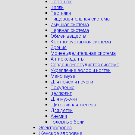
Порошок
Капли
Пастилки
Пищеварительная система
Имунная система
Нервная система
Обмен веществ
Костно-суставная система
Зрение
Мочевыделительная система
Антиоксиданты
Сердечно-сосудистая система
Укрепление волос и ногтей
Менопауза
Для почек и печени
Похудение
целлюлит
Для мужчин
Щитовидная железа
Для детей
Анемия
Головные боли
Электрофорез
Женское здоровье