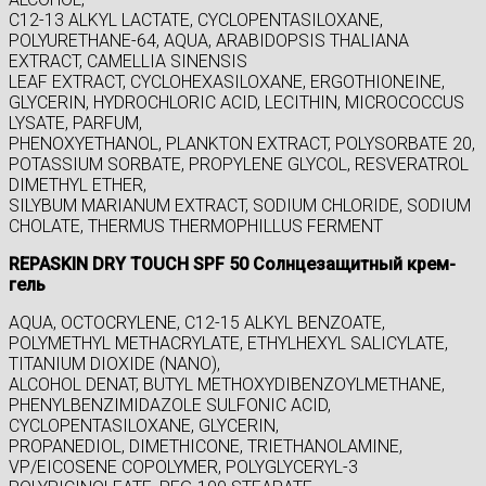
C12-13 ALKYL LACTATE, CYCLOPENTASILOXANE,
POLYURETHANE-64, AQUA, ARABIDOPSIS THALIANA
EXTRACT, CAMELLIA SINENSIS
LEAF EXTRACT, CYCLOHEXASILOXANE, ERGOTHIONEINE,
GLYCERIN, HYDROCHLORIC ACID, LECITHIN, MICROCOCCUS
LYSATE, PARFUM,
PHENOXYETHANOL, PLANKTON EXTRACT, POLYSORBATE 20,
POTASSIUM SORBATE, PROPYLENE GLYCOL, RESVERATROL
DIMETHYL ETHER,
SILYBUM MARIANUM EXTRACT, SODIUM CHLORIDE, SODIUM
CHOLATE, THERMUS THERMOPHILLUS FERMENT
REPASKIN DRY TOUCH SPF 50 Солнцезащитный крем-
гель
AQUA, OCTOCRYLENE, C12-15 ALKYL BENZOATE,
POLYMETHYL METHACRYLATE, ETHYLHEXYL SALICYLATE,
TITANIUM DIOXIDE (NANO),
ALCOHOL DENAT, BUTYL METHOXYDIBENZOYLMETHANE,
PHENYLBENZIMIDAZOLE SULFONIC ACID,
CYCLOPENTASILOXANE, GLYCERIN,
PROPANEDIOL, DIMETHICONE, TRIETHANOLAMINE,
VP/EICOSENE COPOLYMER, POLYGLYCERYL-3