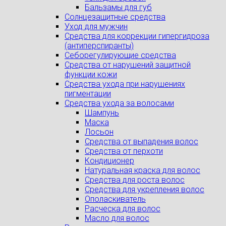
Бальзамы для губ
Солнцезащитные средства
Уход для мужчин
Средства для коррекции гипергидроза
(антиперспиранты)
Себорегулирующие средства
Средства от нарушений защитной
функции кожи
Средства ухода при нарушениях
пигментации
Средства ухода за волосами
Шампунь
Маска
Лосьон
Средства от выпадения волос
Средства от перхоти
Кондиционер
Натуральная краска для волос
Средства для роста волос
Средства для укрепления волос
Ополаскиватель
Расческа для волос
Масло для волос