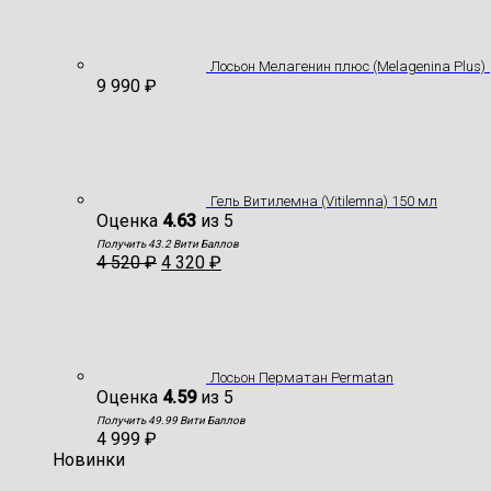
Лосьон Мелагенин плюс (Melagenina Plus)
9 990
₽
Гель Витилемна (Vitilemna) 150 мл
Оценка
4.63
из 5
Получить 43.2 Вити Баллов
4 520
₽
4 320
₽
Лосьон Перматан Permatan
Оценка
4.59
из 5
Получить 49.99 Вити Баллов
4 999
₽
Новинки