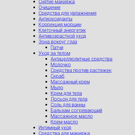
Снятие макияжа
Очищение
Средства для увлажнения
Антиоксиданты
Коррекция морщин
Клеточный энергетик
Антивозрастной уход
Зона вокруг глаз
Патчи
Уход за телом
Антицеллюлитные средства
Молочко
Средства против растяжек
Скраб
Массажный крем
Мыло
Крем для тела
Лосьон для тела
Соль для ванны
Бальзам согревающий
Массажное масло
Крем-масло
Интимный уход
Средства для макияжа