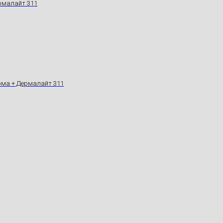
ермалайт 311
ерма + Дермалайт 311