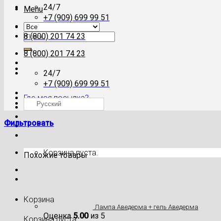
24/7
Menu
+7 (909) 699 99 51
Искать:
8 (800) 201 74 23
8 (800) 201 74 23
24/7
+7 (909) 699 99 51
Где моя посылка?
Русский
Фильтровать
Корзина пуста.
Похожие товары
Корзина
Лампа Аведерма + гель Аведерма
Оценка
5.00
из 5
Корзина пуста.