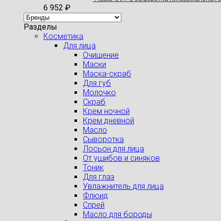
6 952
₽
Разделы
Косметика
Для лица
Очищение
Маски
Маска-скраб
Для губ
Молочко
Скраб
Крем ночной
Крем дневной
Масло
Сыворотка
Лосьон для лица
От ушибов и синяков
Тоник
Для глаз
Увлажнитель для лица
Флюид
Спрей
Масло для бороды