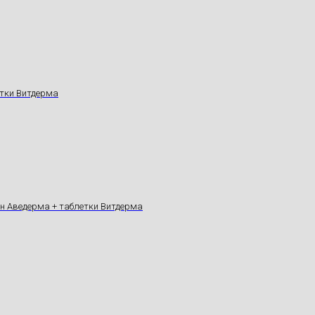
тки Витдерма
он Аведерма + таблетки Витдерма