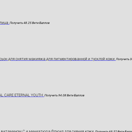
лица
Получить 48.25 Вити Баллов
ьон для снятия макияжа для пигментированной и тусклой кожи
Получить 3
AL CARE ETERNAL YOUTH
Получить 94.08 Вити Баллов
с витамином С и миниатюра Флюид для сияния кожи
Получить 69.52 Вити Балл