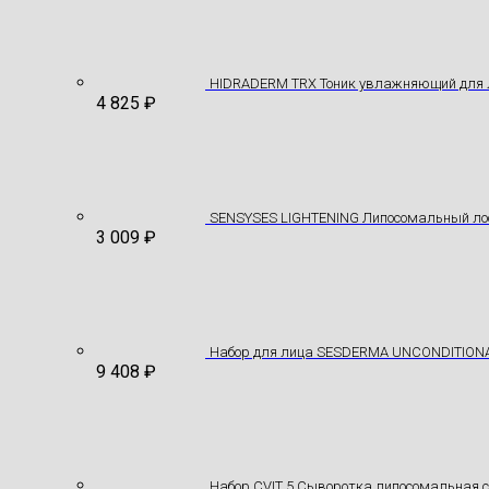
HIDRADERM TRX Тоник увлажняющий для 
4 825
₽
SENSYSES LIGHTENING Липосомальный лос
3 009
₽
Hабор для лица SESDERMA UNCONDITION
9 408
₽
Набор CVIT 5 Сыворотка липосомальная 