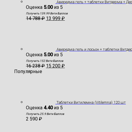
Авередма гель + таблетки Витдерма + Д
Оценка
5.00
из 5
Получить 139.99 Вити Баллов
14 788
₽
13 999
₽
Авередма гель и лосьон + таблетки Витд
Оценка
5.00
из 5
Получить 152 Вити Баллов
16 238
₽
15 200
₽
Популярные
Таблетки Витилемна (Vitilemna) 120 шт
Оценка
4.40
из 5
Получить 25.9 Вити Баллов
2 590
₽