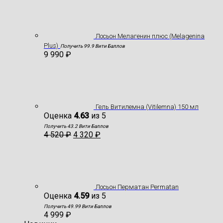
Лосьон Мелагенин плюс (Melagenina
Plus)
Получить 99.9 Вити Баллов
9 990
₽
Гель Витилемна (Vitilemna) 150 мл
Оценка
4.63
из 5
Получить 43.2 Вити Баллов
4 520
₽
4 320
₽
Лосьон Перматан Permatan
Оценка
4.59
из 5
Получить 49.99 Вити Баллов
4 999
₽