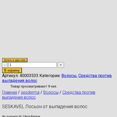
Купить в один клик
Количество
товара
В корзину
SESKAVEL
Артикул:
40003533
Категории:
Волосы
,
Средства против
Лосьон
выпадения волос
от
Товар просматривают 9 чел.
выпадения
Главная
/
sesderma
/
Волосы
/
Средства против
волос
выпадения волос
SESKAVEL Лосьон от выпадения волос
Вы получите 56.2 Вити Баллов