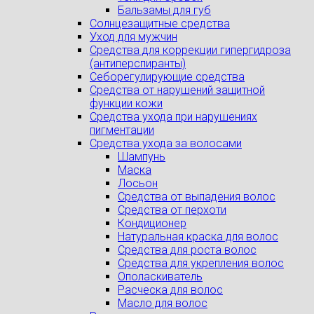
Бальзамы для губ
Солнцезащитные средства
Уход для мужчин
Средства для коррекции гипергидроза
(антиперспиранты)
Себорегулирующие средства
Средства от нарушений защитной
функции кожи
Средства ухода при нарушениях
пигментации
Средства ухода за волосами
Шампунь
Маска
Лосьон
Средства от выпадения волос
Средства от перхоти
Кондиционер
Натуральная краска для волос
Средства для роста волос
Средства для укрепления волос
Ополаскиватель
Расческа для волос
Масло для волос