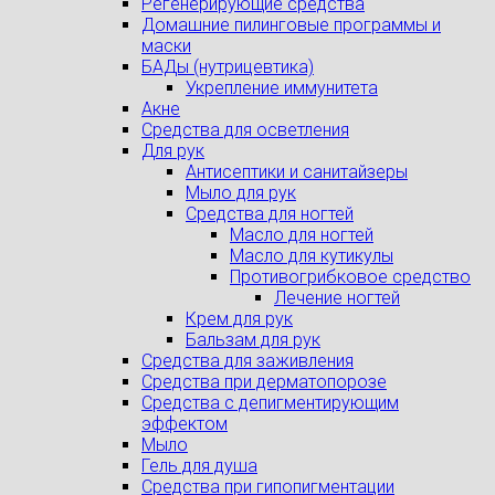
Регенерирующие средства
Домашние пилинговые программы и
маски
БАДы (нутрицевтика)
Укрепление иммунитета
Акне
Средства для осветления
Для рук
Антисептики и санитайзеры
Мыло для рук
Средства для ногтей
Масло для ногтей
Масло для кутикулы
Противогрибковое средство
Лечение ногтей
Крем для рук
Бальзам для рук
Средства для заживления
Средства при дерматопорозе
Cредства с депигментирующим
эффектом
Мыло
Гель для душа
Средства при гипопигментации