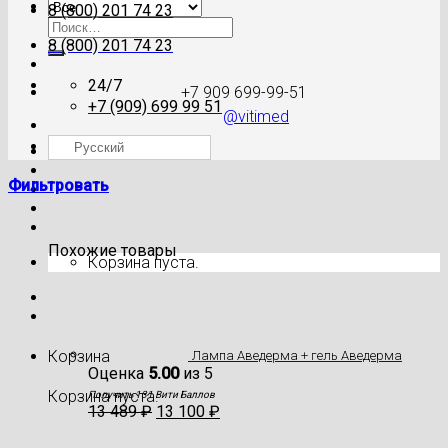
8 (800) 201 74 23
Искать:
8 (800) 201 74 23
24/7
+7 909 699-99-51
+7 (909) 699 99 51
@vitimed
Русский
Где моя посылка?
Фильтровать
Похожие товары
Корзина пуста.
Корзина
Лампа Аведерма + гель Аведерма
Оценка
5.00
из 5
Корзина пуста.
Получить 131 Вити Баллов
13 489
₽
13 100
₽