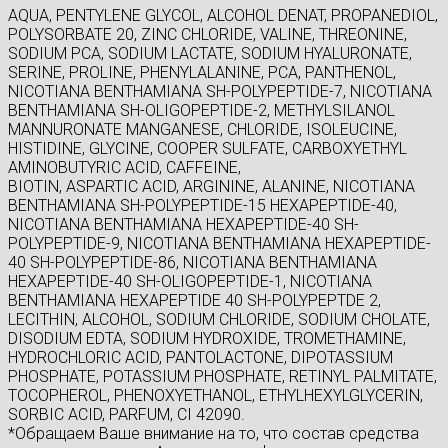
AQUA, PENTYLENE GLYCOL, ALCOHOL DENAT, PROPANEDIOL,
POLYSORBATE 20, ZINC CHLORIDE, VALINE, THREONINE,
SODIUM PCA, SODIUM LACTATE, SODIUM HYALURONATE,
SERINE, PROLINE, PHENYLALANINE, PCA, PANTHENOL,
NICOTIANA BENTHAMIANA SH-POLYPEPTIDE-7, NICOTIANA
BENTHAMIANA SH-OLIGOPEPTIDE-2, METHYLSILANOL
MANNURONATE MANGANESE, CHLORIDE, ISOLEUCINE,
HISTIDINE, GLYCINE, COOPER SULFATE, CARBOXYETHYL
AMINOBUTYRIC ACID, CAFFEINE,
BIOTIN, ASPARTIC ACID, ARGININE, ALANINE, NICOTIANA
BENTHAMIANA SH-POLYPEPTIDE-15 HEXAPEPTIDE-40,
NICOTIANA BENTHAMIANA HEXAPEPTIDE-40 SH-
POLYPEPTIDE-9, NICOTIANA BENTHAMIANA HEXAPEPTIDE-
40 SH-POLYPEPTIDE-86, NICOTIANA BENTHAMIANA
HEXAPEPTIDE-40 SH-OLIGOPEPTIDE-1, NICOTIANA
BENTHAMIANA HEXAPEPTIDE 40 SH-POLYPEPTDE 2,
LECITHIN, ALCOHOL, SODIUM CHLORIDE, SODIUM CHOLATE,
DISODIUM EDTA, SODIUM HYDROXIDE, TROMETHAMINE,
HYDROCHLORIC ACID, PANTOLACTONE, DIPOTASSIUM
PHOSPHATE, POTASSIUM PHOSPHATE, RETINYL PALMITATE,
TOCOPHEROL, PHENOXYETHANOL, ETHYLHEXYLGLYCERIN,
SORBIC ACID, PARFUM, CI 42090.
*Обращаем Ваше внимание на то, что состав средства