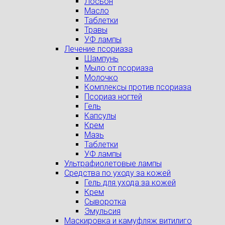
Лосьон
Масло
Таблетки
Травы
УФ лампы
Лечение псориаза
Шампунь
Мыло от псориаза
Молочко
Комплексы против псориаза
Псориаз ногтей
Гель
Капсулы
Крем
Мазь
Таблетки
УФ лампы
Ультрафиолетовые лампы
Средства по уходу за кожей
Гель для ухода за кожей
Крем
Сыворотка
Эмульсия
Маскировка и камуфляж витилиго