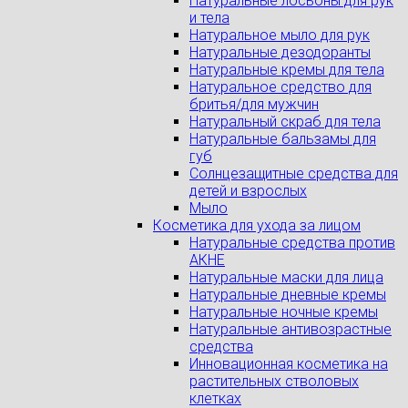
Натуральные лосьоны для рук
и тела
Натуральное мыло для рук
Натуральные дезодоранты
Натуральные кремы для тела
Натуральное средство для
бритья/для мужчин
Натуральный скраб для тела
Натуральные бальзамы для
губ
Солнцезащитные средства для
детей и взрослых
Мыло
Косметика для ухода за лицом
Натуральные средства против
АКНЕ
Натуральные маски для лица
Натуральные дневные кремы
Натуральные ночные кремы
Натуральные антивозрастные
средства
Инновационная косметика на
растительных стволовых
клетках