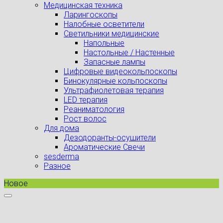
Медицинская техника
Ларингоскопы
Налобные осветители
Светильники медицинские
Напольные
Настольные / Настенные
Запасные лампы
Цифровые видеокольпоскопы
Бинокулярные кольпоскопы
Ультрафиолетовая терапия
LED терапия
Реаниматология
Рост волос
Для дома
Дезодоранты-осушители
Ароматические Свечи
sesderma
Разное
Новое