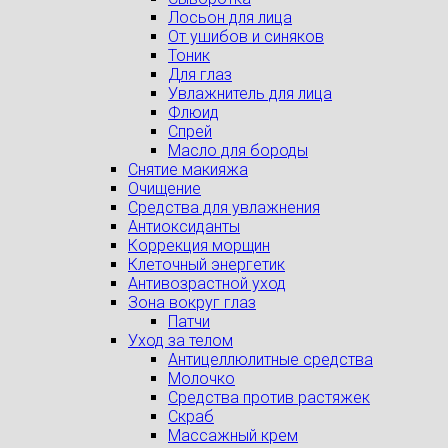
Лосьон для лица
От ушибов и синяков
Тоник
Для глаз
Увлажнитель для лица
Флюид
Спрей
Масло для бороды
Снятие макияжа
Очищение
Средства для увлажнения
Антиоксиданты
Коррекция морщин
Клеточный энергетик
Антивозрастной уход
Зона вокруг глаз
Патчи
Уход за телом
Антицеллюлитные средства
Молочко
Средства против растяжек
Скраб
Массажный крем