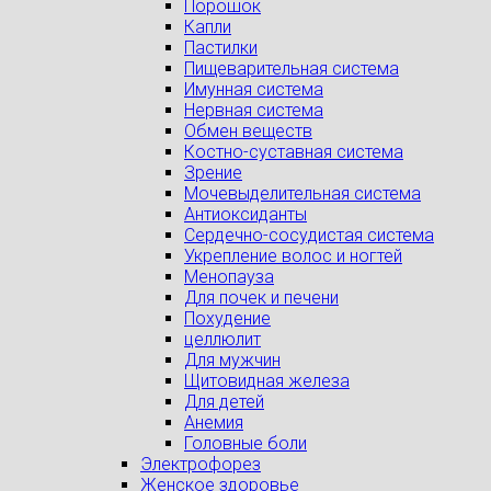
Порошок
Капли
Пастилки
Пищеварительная система
Имунная система
Нервная система
Обмен веществ
Костно-суставная система
Зрение
Мочевыделительная система
Антиоксиданты
Сердечно-сосудистая система
Укрепление волос и ногтей
Менопауза
Для почек и печени
Похудение
целлюлит
Для мужчин
Щитовидная железа
Для детей
Анемия
Головные боли
Электрофорез
Женское здоровье