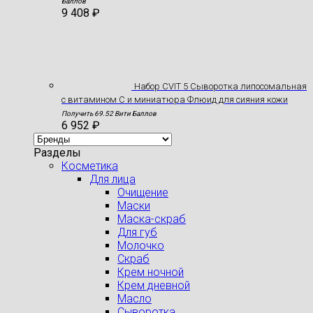
Баллов
9 408
₽
Набор CVIT 5 Сыворотка липосомальная
с витамином С и миниатюра Флюид для сияния кожи
Получить 69.52 Вити Баллов
6 952
₽
Разделы
Косметика
Для лица
Очищение
Маски
Маска-скраб
Для губ
Молочко
Скраб
Крем ночной
Крем дневной
Масло
Сыворотка