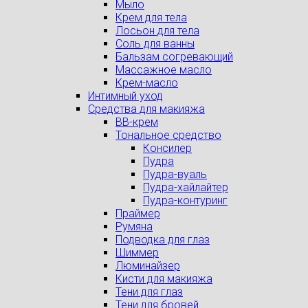
Мыло
Крем для тела
Лосьон для тела
Соль для ванны
Бальзам согревающий
Массажное масло
Крем-масло
Интимный уход
Средства для макияжа
BB-крем
Тональное средство
Консилер
Пудра
Пудра-вуаль
Пудра-хайлайтер
Пудра-контуринг
Праймер
Румяна
Подводка для глаз
Шиммер
Люминайзер
Кисти для макияжа
Тени для глаз
Тени для бровей