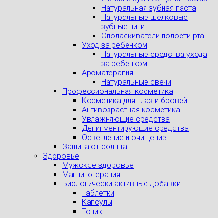
Натуральная зубная паста
Натуральные шелковые
зубные нити
Ополаскиватели полости рта
Уход за ребенком
Натуральные средства ухода
за ребенком
Ароматерапия
Натуральные свечи
Профессиональная косметика
Косметика для глаз и бровей
Антивозрастная косметика
Увлажняющие средства
Депигментирующие средства
Осветление и очищение
Защита от солнца
Здоровье
Мужское здоровье
Магнитотерапия
Биологически активные добавки
Таблетки
Капсулы
Тоник