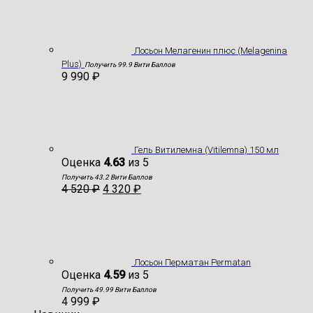
Лосьон Мелагенин плюс (Melagenina
Plus)
Получить 99.9 Вити Баллов
9 990
₽
Гель Витилемна (Vitilemna) 150 мл
Оценка
4.63
из 5
Получить 43.2 Вити Баллов
4 520
₽
4 320
₽
Лосьон Перматан Permatan
Оценка
4.59
из 5
Получить 49.99 Вити Баллов
4 999
₽