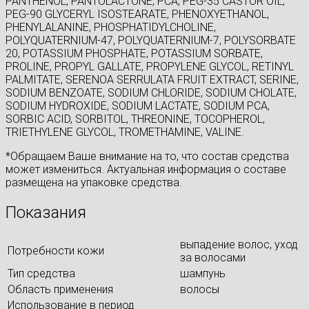
PANTHENOL, PANTOLACTONE, PCA, PEG-35 CASTOR OIL,
PEG-90 GLYCERYL ISOSTEARATE, PHENOXYETHANOL,
PHENYLALANINE, PHOSPHATIDYLCHOLINE,
POLYQUATERNIUM-47, POLYQUATERNIUM-7, POLYSORBATE
20, POTASSIUM PHOSPHATE, POTASSIUM SORBATE,
PROLINE, PROPYL GALLATE, PROPYLENE GLYCOL, RETINYL
PALMITATE, SERENOA SERRULATA FRUIT EXTRACT, SERINE,
SODIUM BENZOATE, SODIUM CHLORIDE, SODIUM CHOLATE,
SODIUM HYDROXIDE, SODIUM LACTATE, SODIUM PCA,
SORBIC ACID, SORBITOL, THREONINE, TOCOPHEROL,
TRIETHYLENE GLYCOL, TROMETHAMINE, VALINE.
*Обращаем Ваше внимание на то, что состав средства
может измениться. Актуальная информация о составе
размещена на упаковке средства.
Показания
выпадение волос, уход
Потребности кожи
за волосами
Тип средства
шампунь
Область применения
волосы
Использование в период