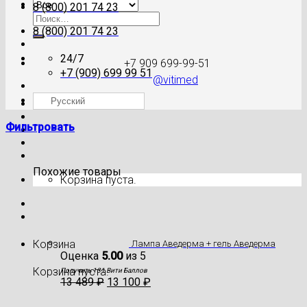
8 (800) 201 74 23
Искать:
8 (800) 201 74 23
24/7
+7 909 699-99-51
+7 (909) 699 99 51
@vitimed
Русский
Где моя посылка?
Фильтровать
Похожие товары
Корзина пуста.
Корзина
Лампа Аведерма + гель Аведерма
Оценка
5.00
из 5
Корзина пуста.
Получить 131 Вити Баллов
13 489
₽
13 100
₽