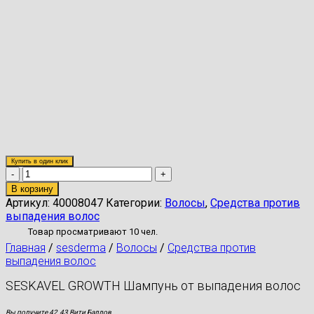
Купить в один клик
Количество
товара
В корзину
SESKAVEL
Артикул:
40008047
Категории:
Волосы
,
Средства против
GROWTH
выпадения волос
Шампунь
Товар просматривают 10 чел.
от
Главная
/
sesderma
/
Волосы
/
Средства против
выпадения
выпадения волос
волос
SESKAVEL GROWTH Шампунь от выпадения волос
Вы получите 42.43 Вити Баллов