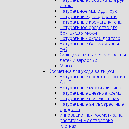
Натуральные лосьоны для рук
и тела
Натуральное мыло для рук
Натуральные дезодоранты
Натуральные кремы для тела
Натуральное средство для
бритья/для мужчин
Натуральный скраб для тела
Натуральные бальзамы для
губ
Солнцезащитные средства для
детей и взрослых
Мыло
Косметика для ухода за лицом
Натуральные средства против
АКНЕ
Натуральные маски для лица
Натуральные дневные кремы
Натуральные ночные кремы
Натуральные антивозрастные
средства
Инновационная косметика на
растительных стволовых
клетках