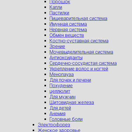
Порошок
Капли
Пастилки
Пищеварительная система
Имунная система
Нервная система
Обмен веществ
Костно-суставная система
Зрение
Мочевыделительная система
Антиоксиданты
Сердечно-сосудистая система
Укрепление волос и ногтей
Менопауза
Для почек и печени
Похудение
целлюлит
Для мужчин
Щитовидная железа
Для детей
Анемия
Головные боли
Электрофорез
Женское здоровье