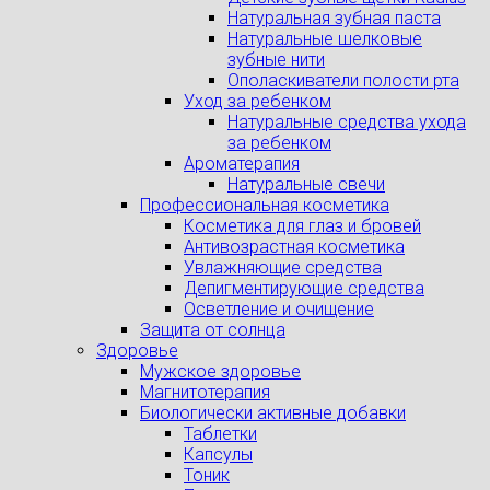
Натуральная зубная паста
Натуральные шелковые
зубные нити
Ополаскиватели полости рта
Уход за ребенком
Натуральные средства ухода
за ребенком
Ароматерапия
Натуральные свечи
Профессиональная косметика
Косметика для глаз и бровей
Антивозрастная косметика
Увлажняющие средства
Депигментирующие средства
Осветление и очищение
Защита от солнца
Здоровье
Мужское здоровье
Магнитотерапия
Биологически активные добавки
Таблетки
Капсулы
Тоник