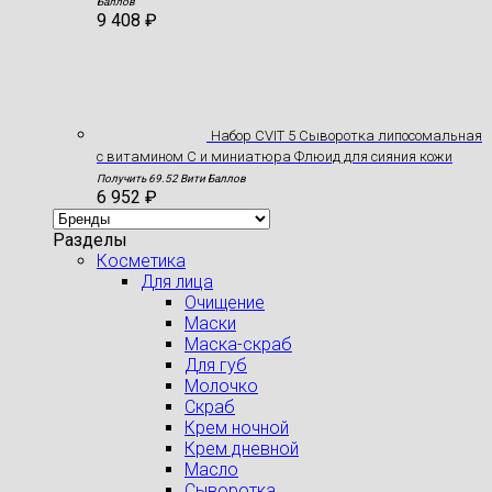
Баллов
9 408
₽
Набор CVIT 5 Сыворотка липосомальная
с витамином С и миниатюра Флюид для сияния кожи
Получить 69.52 Вити Баллов
6 952
₽
Разделы
Косметика
Для лица
Очищение
Маски
Маска-скраб
Для губ
Молочко
Скраб
Крем ночной
Крем дневной
Масло
Сыворотка