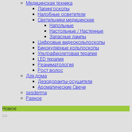
Медицинская техника
Ларингоскопы
Налобные осветители
Светильники медицинские
Напольные
Настольные / Настенные
Запасные лампы
Цифровые видеокольпоскопы
Бинокулярные кольпоскопы
Ультрафиолетовая терапия
LED терапия
Реаниматология
Рост волос
Для дома
Дезодоранты-осушители
Ароматические Свечи
sesderma
Разное
Новое