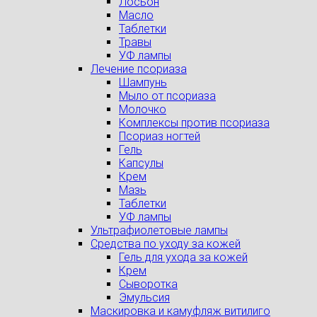
Лосьон
Масло
Таблетки
Травы
УФ лампы
Лечение псориаза
Шампунь
Мыло от псориаза
Молочко
Комплексы против псориаза
Псориаз ногтей
Гель
Капсулы
Крем
Мазь
Таблетки
УФ лампы
Ультрафиолетовые лампы
Средства по уходу за кожей
Гель для ухода за кожей
Крем
Сыворотка
Эмульсия
Маскировка и камуфляж витилиго