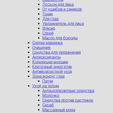
Лосьон для лица
От ушибов и синяков
Тоник
Для глаз
Увлажнитель для лица
Флюид
Спрей
Масло для бороды
Снятие макияжа
Очищение
Средства для увлажнения
Антиоксиданты
Коррекция морщин
Клеточный энергетик
Антивозрастной уход
Зона вокруг глаз
Патчи
Уход за телом
Антицеллюлитные средства
Молочко
Средства против растяжек
Скраб
Массажный крем