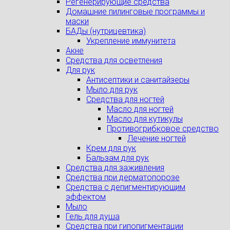
Регенерирующие средства
Домашние пилинговые программы и
маски
БАДы (нутрицевтика)
Укрепление иммунитета
Акне
Средства для осветления
Для рук
Антисептики и санитайзеры
Мыло для рук
Средства для ногтей
Масло для ногтей
Масло для кутикулы
Противогрибковое средство
Лечение ногтей
Крем для рук
Бальзам для рук
Средства для заживления
Средства при дерматопорозе
Cредства с депигментирующим
эффектом
Мыло
Гель для душа
Средства при гипопигментации