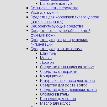
Бальзамы для губ
Солнцезащитные средства
Уход для мужчин
Средства для коррекции гипергидроза
(антиперспиранты)
Себорегулирующие средства
Средства от нарушений защитной
функции кожи
Средства ухода при нарушениях
пигментации
Средства ухода за волосами
Шампунь
Маска
Лосьон
Средства от выпадения волос
Средства от перхоти
Кондиционер
Натуральная краска для волос
Средства для роста волос
Средства для укрепления волос
Ополаскиватель
Расческа для волос
Масло для волос