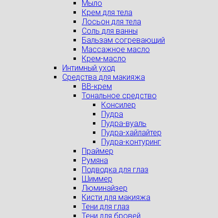
Мыло
Крем для тела
Лосьон для тела
Соль для ванны
Бальзам согревающий
Массажное масло
Крем-масло
Интимный уход
Средства для макияжа
BB-крем
Тональное средство
Консилер
Пудра
Пудра-вуаль
Пудра-хайлайтер
Пудра-контуринг
Праймер
Румяна
Подводка для глаз
Шиммер
Люминайзер
Кисти для макияжа
Тени для глаз
Тени для бровей