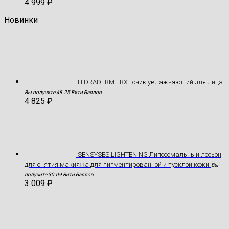
4 999
₽
Новинки
HIDRADERM TRX Тоник увлажняющий для лица
Вы получите 48.25 Вити Баллов
4 825
₽
SENSYSES LIGHTENING Липосомальный лосьон
для снятия макияжа для пигментированной и тусклой кожи
Вы
получите 30.09 Вити Баллов
3 009
₽