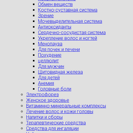
Обмен веществ
Костно-суставная система
Зрение
Мочевыделительная система
Антиоксиданты
Сердечно-сосудистая система
Укрепление волос и ногтей
Менопауза
Для почек и печени
Похудение
целлюлит
Для мужчин
Щитовидная железа
Для детей
Анемия
Головные боли
Электрофорез
Женское здоровье
Витаминно-минеральные комплексы
Лечение волос и кожи головы
Напитки и сборы
Терапевтические средства
Средства для ингаляции