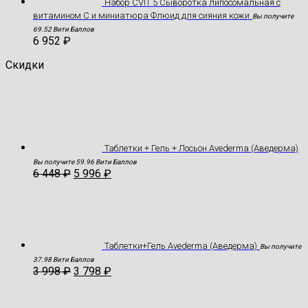
Набор CVIT 5 Сыворотка липосомальная с
витамином С и миниатюра Флюид для сияния кожи
Вы получите
69.52 Вити Баллов
6 952
₽
Скидки
Таблетки + Гель + Лосьон Avederma (Аведерма)
Вы получите 59.96 Вити Баллов
6 448
₽
5 996
₽
Таблетки+Гель Avederma (Аведерма)
Вы получите
37.98 Вити Баллов
3 998
₽
3 798
₽