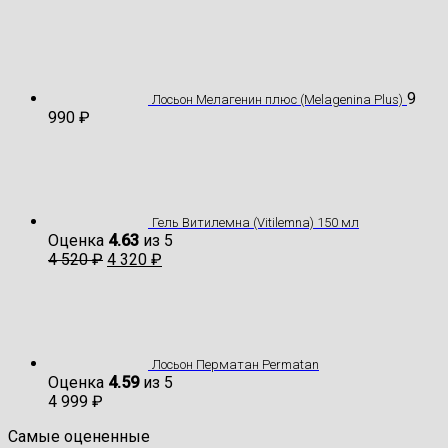
9
Лосьон Мелагенин плюс (Melagenina Plus)
990
₽
Гель Витилемна (Vitilemna) 150 мл
Оценка
4.63
из 5
4 520
₽
4 320
₽
Лосьон Перматан Permatan
Оценка
4.59
из 5
4 999
₽
Самые оцененные