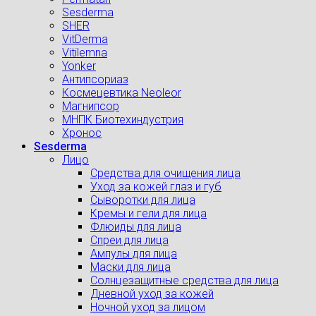
Sesderma
SHER
VitDerma
Vitilemna
Yonker
Антипсориаз
Космецевтика Neoleor
Магнипсор
МНПК Биотехиндустрия
Хронос
Sesderma
Лицо
Средства для очищения лица
Уход за кожей глаз и губ
Сыворотки для лица
Кремы и гели для лица
Флюиды для лица
Спреи для лица
Ампулы для лица
Маски для лица
Солнцезащитные средства для лица
Дневной уход за кожей
Ночной уход за лицом