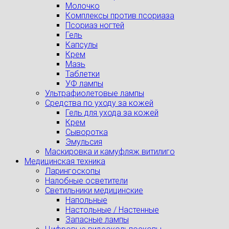
Молочко
Комплексы против псориаза
Псориаз ногтей
Гель
Капсулы
Крем
Мазь
Таблетки
УФ лампы
Ультрафиолетовые лампы
Средства по уходу за кожей
Гель для ухода за кожей
Крем
Сыворотка
Эмульсия
Маскировка и камуфляж витилиго
Медицинская техника
Ларингоскопы
Налобные осветители
Светильники медицинские
Напольные
Настольные / Настенные
Запасные лампы