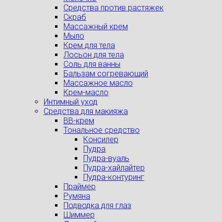
Средства против растяжек
Скраб
Массажный крем
Мыло
Крем для тела
Лосьон для тела
Соль для ванны
Бальзам согревающий
Массажное масло
Крем-масло
Интимный уход
Средства для макияжа
BB-крем
Тональное средство
Консилер
Пудра
Пудра-вуаль
Пудра-хайлайтер
Пудра-контуринг
Праймер
Румяна
Подводка для глаз
Шиммер