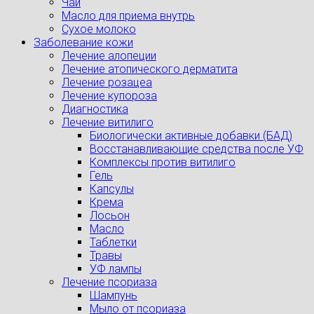
Чай
Масло для приема внутрь
Сухое молоко
Заболевание кожи
Лечение алопеции
Лечение атопического дерматита
Лечение розацеа
Лечение купороза
Диагностика
Лечение витилиго
Биологически активные добавки (БАД)
Восстанавливающие средства после УФ
Комплексы против витилиго
Гель
Капсулы
Крема
Лосьон
Масло
Таблетки
Травы
УФ лампы
Лечение псориаза
Шампунь
Мыло от псориаза