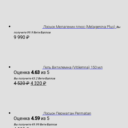
Лосьон Мелагенин плюс (Melagenina Plus)
Вы
получите 99.9 Вити Баллов
9 990
₽
Гель Витилемна (Vitilemna) 150 мл
Оценка
4.63
из 5
Вы получите 43.2 Вити Баллов
4 520
₽
4 320
₽
Лосьон Перматан Permatan
Оценка
4.59
из 5
Вы получите 49.99 Вити Баллов