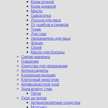
Крем ночной
Крем дневной
Масло
Сыворотка
Лосьон для лица
От ушибов и синяков
Тоник
Для глаз
Увлажнитель для лица
Флюид
Спрей
Масло для бороды
Снятие макияжа
Очищение
Средства для увлажнения
Антиоксиданты
Коррекция морщин
Клеточный энергетик
Антивозрастной уход
Зона вокруг глаз
Патчи
Уход за телом
Антицеллюлитные средства
Молочко