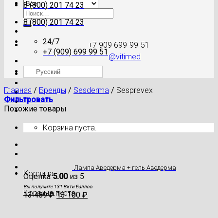
8 (800) 201 74 23
Искать:
8 (800) 201 74 23
24/7
+7 909 699-99-51
+7 (909) 699 99 51
@vitimed
Русский
Где моя посылка?
Главная
/
Бренды
/
Sesderma
/
Sesprevex
Фильтровать
Похожие товары
Корзина пуста.
Лампа Аведерма + гель Аведерма
Корзина
Оценка
5.00
из 5
Вы получите 131 Вити Баллов
Корзина пуста.
13 489
₽
13 100
₽