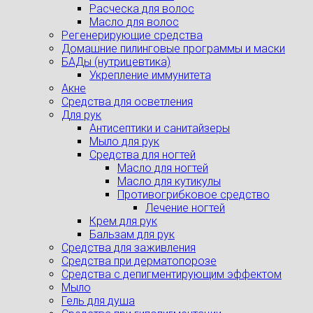
Расческа для волос
Масло для волос
Регенерирующие средства
Домашние пилинговые программы и маски
БАДы (нутрицевтика)
Укрепление иммунитета
Акне
Средства для осветления
Для рук
Антисептики и санитайзеры
Мыло для рук
Средства для ногтей
Масло для ногтей
Масло для кутикулы
Противогрибковое средство
Лечение ногтей
Крем для рук
Бальзам для рук
Средства для заживления
Средства при дерматопорозе
Cредства с депигментирующим эффектом
Мыло
Гель для душа