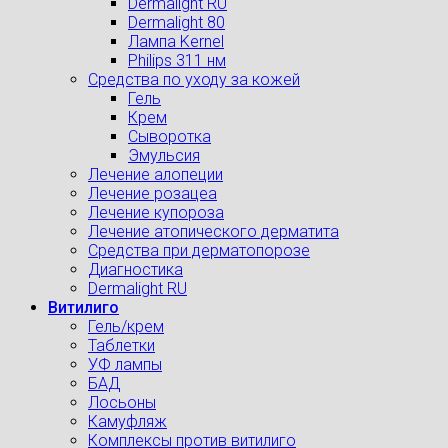
Dermalight RU
Dermalight 80
Лампа Kernel
Philips 311 нм
Средства по уходу за кожей
Гель
Крем
Сыворотка
Эмульсия
Лечение алопеции
Лечение розацеа
Лечение купороза
Лечение атопического дерматита
Средства при дерматопорозе
Диагностика
Dermalight RU
Витилиго
Гель/крем
Таблетки
УФ лампы
БАД
Лосьоны
Камуфляж
Комплексы против витилиго