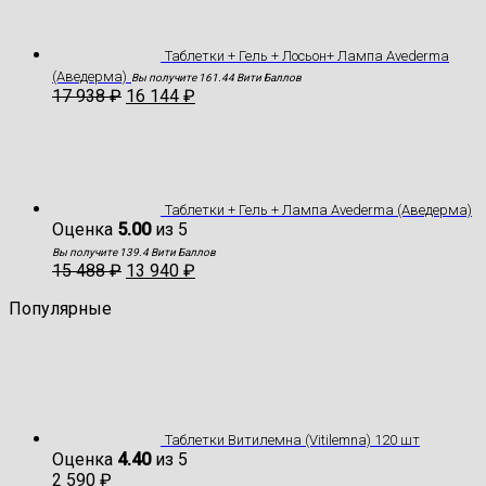
Таблетки + Гель + Лосьон+ Лампа Avederma
(Аведерма)
Вы получите 161.44 Вити Баллов
17 938
₽
16 144
₽
Таблетки + Гель + Лампа Avederma (Аведерма)
Оценка
5.00
из 5
Вы получите 139.4 Вити Баллов
15 488
₽
13 940
₽
Популярные
Таблетки Витилемна (Vitilemna) 120 шт
Оценка
4.40
из 5
2 590
₽