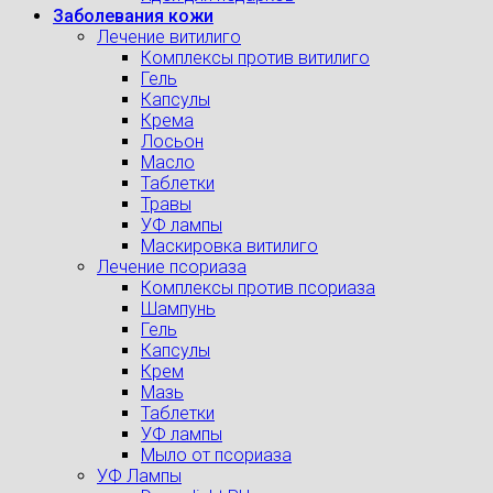
Заболевания кожи
Лечение витилиго
Комплексы против витилиго
Гель
Капсулы
Крема
Лосьон
Масло
Таблетки
Травы
УФ лампы
Маскировка витилиго
Лечение псориаза
Комплексы против псориаза
Шампунь
Гель
Капсулы
Крем
Мазь
Таблетки
УФ лампы
Мыло от псориаза
УФ Лампы