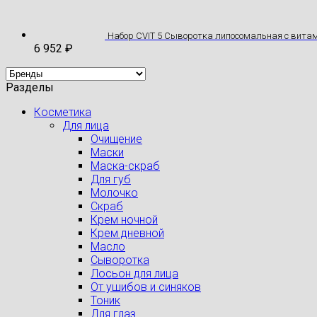
Набор CVIT 5 Сыворотка липосомальная с вита
6 952
₽
Разделы
Косметика
Для лица
Очищение
Маски
Маска-скраб
Для губ
Молочко
Скраб
Крем ночной
Крем дневной
Масло
Сыворотка
Лосьон для лица
От ушибов и синяков
Тоник
Для глаз