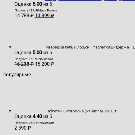
Оценка
5.00
из 5
Получить 139.99 Вити Баллов
14 788
₽
13 999
₽
Авередма гель и лосьон + таблетки Витдерма +
Оценка
5.00
из 5
Получить 152 Вити Баллов
16 238
₽
15 200
₽
Популярные
Таблетки Витилемна (Vitilemna) 120 шт
Оценка
4.40
из 5
Получить 25.9 Вити Баллов
2 590
₽