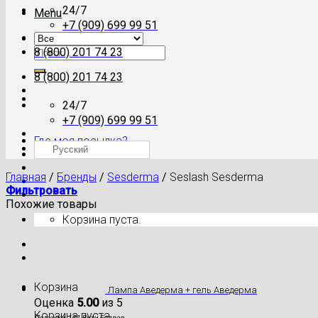
24/7
Menu
+7 (909) 699 99 51
Искать:
8 (800) 201 74 23
8 (800) 201 74 23
24/7
+7 (909) 699 99 51
Где моя посылка?
Русский
Главная
/
Бренды
/
Sesderma
/
Seslash Sesderma
Фильтровать
Похожие товары
Корзина пуста.
Корзина
Лампа Аведерма + гель Аведерма
Оценка
5.00
из 5
Корзина пуста.
Получить 131 Вити Баллов