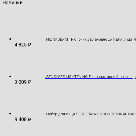
Новинки
HIDRADERM TRX Тоник увлажняющий для лица
П
4 825
₽
SENSYSES LIGHTENING Липосомальный лосьон дл
3 009
₽
Hабор для лица SESDERMA UNCONDITIONAL CAR
9 408
₽