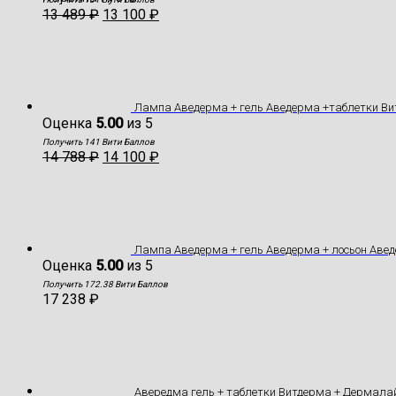
13 489
₽
13 100
₽
Лампа Аведерма + гель Аведерма +таблетки В
Оценка
5.00
из 5
Получить 141 Вити Баллов
14 788
₽
14 100
₽
Лампа Аведерма + гель Аведерма + лосьон Аве
Оценка
5.00
из 5
Получить 172.38 Вити Баллов
17 238
₽
Авередма гель + таблетки Витдерма + Дермала