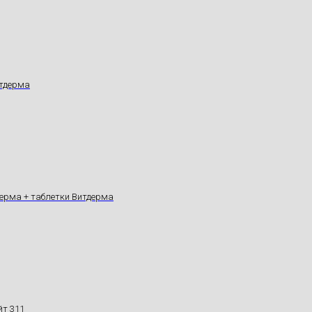
итдерма
дерма + таблетки Витдерма
йт 311