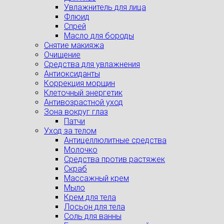
Увлажнитель для лица
Флюид
Спрей
Масло для бороды
Снятие макияжа
Очищение
Средства для увлажнения
Антиоксиданты
Коррекция морщин
Клеточный энергетик
Антивозрастной уход
Зона вокруг глаз
Патчи
Уход за телом
Антицеллюлитные средства
Молочко
Средства против растяжек
Скраб
Массажный крем
Мыло
Крем для тела
Лосьон для тела
Соль для ванны