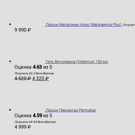
Лосьон Мелагенин плюс (Melagenina Plus)
Получит
9 990
₽
Гель Витилемна (Vitilemna) 150 мл
Оценка
4.63
из 5
Получить 43.2 Вити Баллов
4 520
₽
4 320
₽
Лосьон Перматан Permatan
Оценка
4.59
из 5
Получить 49.99 Вити Баллов
4 999
₽